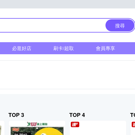
搜尋
必逛好店
刷卡/超取
會員專享
TOP 3
TOP 4
T