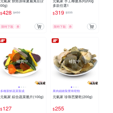
元氣家 烘焙原味夏威夷豆(2
元氣家 手工椰棗系列200g
00g)
多款任選1
428
319
$450
$335
$
$
限時下殺
券
限時下殺
券
補貨中
補貨中
多種新鮮蔬菜製成
果肉細緻紮實有咬勁
元氣家 綜合蔬菜脆片(100g)
元氣家 珍珠芭樂乾(200g)
127
255
$
$