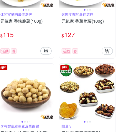
休閒零嘴的最佳選擇
休閒零嘴的最佳選擇
元氣家 香辣脆薯(100g)
元氣家 香蔥脆薯(100g)
115
127
$
$
活動
券
活動
券
含有豐富維生素及蛋白質
限量↘