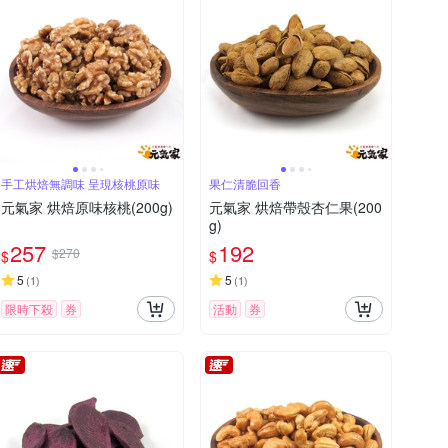
手工烘焙無調味 呈現核桃原味
果仁清脆回香
元氣家 烘焙原味核桃(200g)
元氣家 烘焙帶殼杏仁果(200
g)
257
192
$270
$
$
5
5
(
1
)
(
1
)
限時下殺
券
活動
券