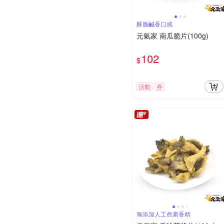
酥脆鹹香口感
元氣家 南瓜脆片(100g)
102
$
活動
券
無添加人工色素香精