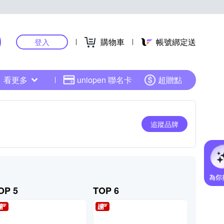
購物車
帳號綁定送
登入
看更多
uniopen 聯名卡
超贈點
追蹤品牌
OP 5
TOP 6
TOP