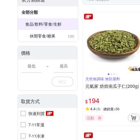
美國、澳洲
全部分類
食品/飲料/零食/生鮮
休閒零食/糖果
100
價格
-
天然無調味 無防腐劑
確定
元氣家 烘焙南瓜子仁(200g)
194
取貨方式
$
4.4
(
5
)
總銷量>50
快速到貨
活動
券
7-11常溫
7-11冷凍