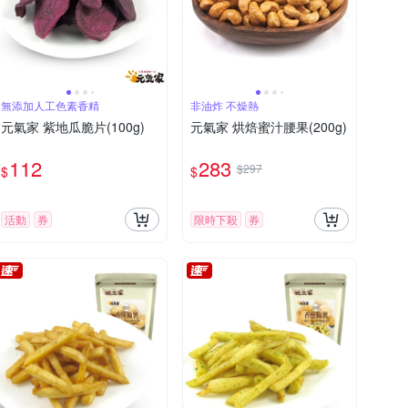
無添加人工色素香精
非油炸 不燥熱
元氣家 紫地瓜脆片(100g)
元氣家 烘焙蜜汁腰果(200g)
112
283
$297
$
$
活動
券
限時下殺
券