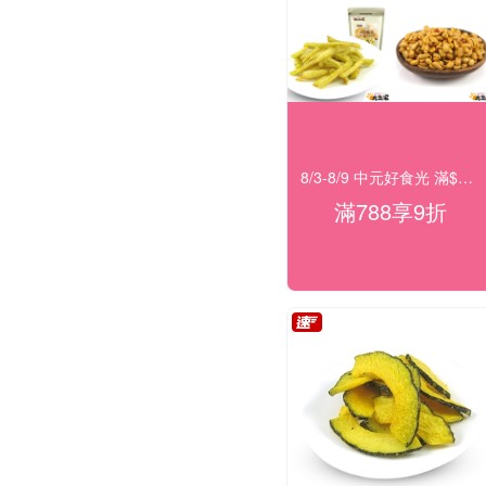
8/3-8/9 中元好食光 滿$788享9折
滿788享9折