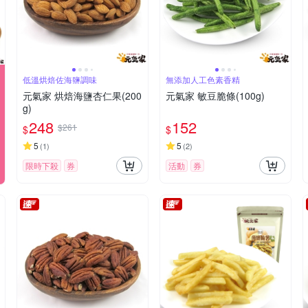
低溫烘焙佐海鹽調味
無添加人工色素香精
元氣家 烘焙海鹽杏仁果(200
元氣家 敏豆脆條(100g)
g)
248
152
$261
$
$
5
5
(
1
)
(
2
)
限時下殺
券
活動
券