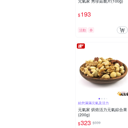
元氣家 秀珍菇脆片(100g)
193
$
活動
券
給您滿滿元氣及活力
元氣家 烘焙活力元氣綜合果
(200g)
323
$339
$