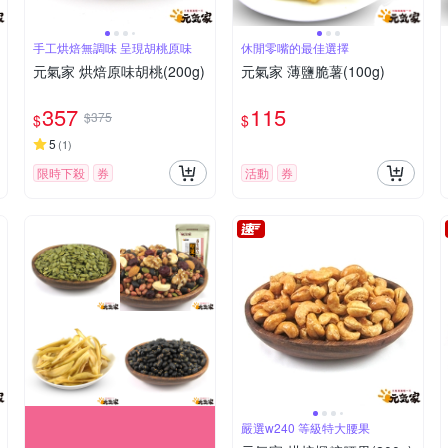
手工烘焙無調味 呈現胡桃原味
休閒零嘴的最佳選擇
元氣家 烘焙原味胡桃(200g)
元氣家 薄鹽脆薯(100g)
357
115
$375
$
$
5
(
1
)
限時下殺
券
活動
券
嚴選w240 等級特大腰果