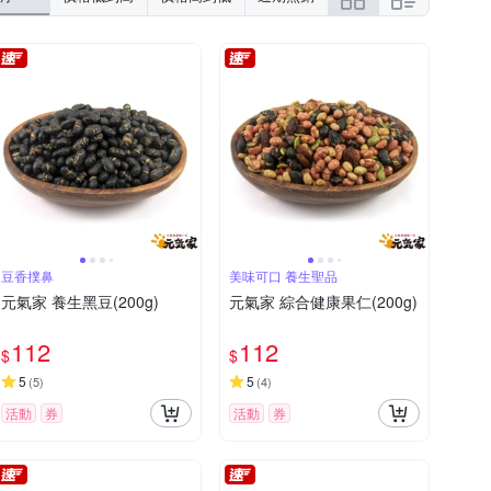
豆香撲鼻
美味可口 養生聖品
元氣家 養生黑豆(200g)
元氣家 綜合健康果仁(200g)
112
112
$
$
5
5
(
5
)
(
4
)
活動
券
活動
券