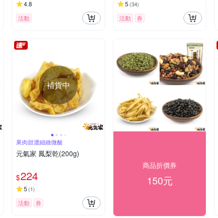
4.8
5
(
34
)
活動
活動
券
補貨中
果肉甜濃細緻微酸
元氣家 鳳梨乾(200g)
商品折價券
224
$
150元
5
(
1
)
活動
券