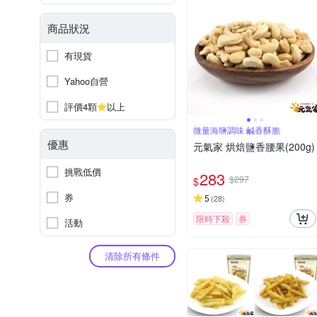
商品狀況
有現貨
Yahoo自營
評價4顆
以上
微量海鹽調味 鹹香酥脆
優惠
元氣家 烘焙鹽香腰果(200g)
挑戰低價
283
$297
$
券
5
(
28
)
限時下殺
券
活動
清除所有條件