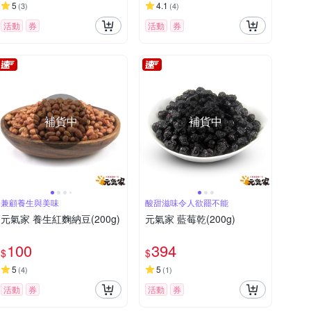
5
4.1
(
3
)
(
4
)
活動
券
活動
券
補貨中
補貨中
兼顧養生與美味
酸甜滋味令人欲罷不能
元氣家 養生紅麴納豆(200g)
元氣家 藍莓乾(200g)
100
394
$
$
5
5
(
4
)
(
1
)
活動
券
活動
券