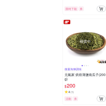
限時下殺
券
補貨中
微量海鹽調味
元氣家 烘焙薄鹽南瓜子(200
g)
200
$
4
(
1
)
活動
券