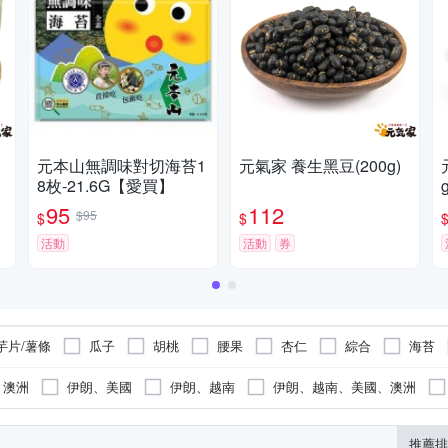
元本山無調味對切海苔1
元氣家 養生黑豆(200g)
8枚-21.6G【愛買】
g
95
112
$95
$
$
活動
活動
券
芋片/薯條
瓜子
胡桃
腰果
杏仁
綜合
海苔
澳洲
伊朗、美國
伊朗、越南
伊朗、越南、美國、澳洲
美國、越南、台灣
越南、台灣
如內文標示
加拿大
伊朗
推薦排