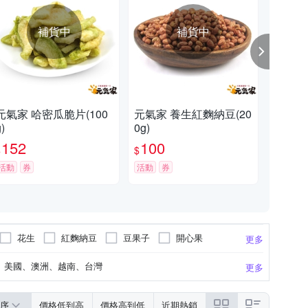
補貨中
補貨中
元氣家 哈密瓜脆片(100
元氣家 養生紅麴納豆(20
元氣
)
0g)
0g)
152
100
1
$
$
$
活動
券
活動
券
活動
花生
紅麴納豆
豆果子
開心果
更多
美國、澳洲、越南、台灣
更多
伊朗、澳洲
美國、伊朗
序
價格低到高
價格高到低
近期熱銷