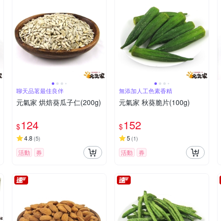
聊天品茗最佳良伴
無添加人工色素香精
元氣家 烘焙葵瓜子仁(200g)
元氣家 秋葵脆片(100g)
124
152
$
$
4.8
5
(
5
)
(
1
)
活動
券
活動
券