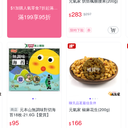
元氣家 烘焙楓糖腰果(200g)
$1加購人氣零食7折起滿99出貨滿199打95折
283
$297
$
滿199享95折
限時下殺
券
補貨中
聊天品茗最佳良伴
元本山無調味對切海
元氣家 椒麻花生(200g)
商店
苔18枚-21.6G【愛買】
95
166
$
$