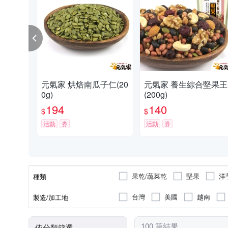
元氣家 烘焙南瓜子仁(20
元氣家 養生綜合堅果王
0g)
(200g)
194
140
$
$
活動
券
活動
券
果乾/蔬菜乾
堅果
洋
種類
餅乾
其他
台灣
美國
越南
製造/加工地
美國、越南、澳洲、台灣
100 筆結果
依分類篩選