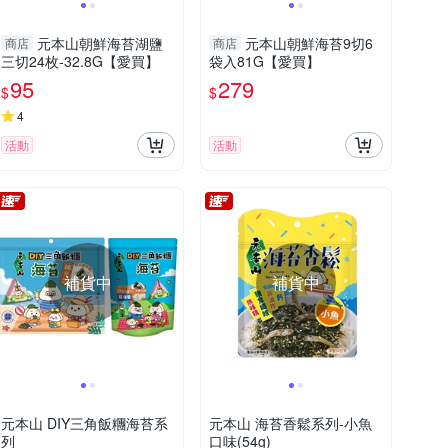
元本山朝鮮海苔湖鹽
元本山朝鮮海苔9切6
商店
商店
三切24枚-32.8G【愛買】
袋入81G【愛買】
95
279
$
$
4
活動
活動
補貨中
補貨中
元本山 DIY三角飯糰海苔系
元本山 海苔香鬆系列-小魚
列
口味(54g)