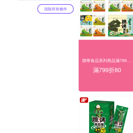
清除所有條件
聯華食品系列商品滿799折$80滿額再送
滿799折80