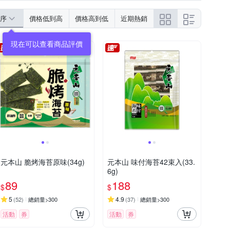
序
價格低到高
價格高到低
近期熱銷
元本山 脆烤海苔原味(34g)
元本山 味付海苔42束入(33.
6g)
89
188
$
$
5
4.9
(
52
)
總銷量>300
(
37
)
總銷量>300
活動
券
活動
券