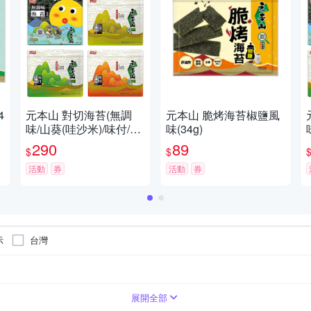
4
元本山 對切海苔(無調
元本山 脆烤海苔椒鹽風
味/山葵(哇沙米)/味付/辣
味(34g)
味-口味任選3包超值組)
290
89
$
$
活動
券
活動
券
示
台灣
成分
展開全部