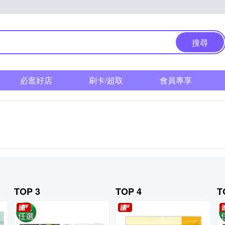
搜尋
必逛好店
刷卡/超取
會員專享
TOP 3
TOP 4
T