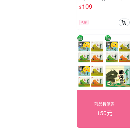
【愛買】
109
$
活動
商品折價券
150元