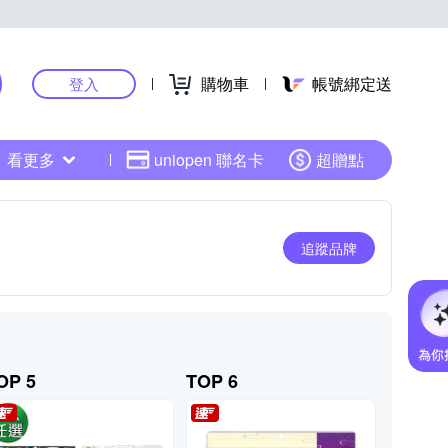
購物車
帳號綁定送
登入
看更多
uniopen 聯名卡
超贈點
追蹤品牌
OP 5
TOP 6
TOP