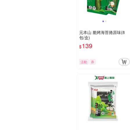
元本山 脆烤海苔捲原味(8
包/盒)
139
$
活動
券