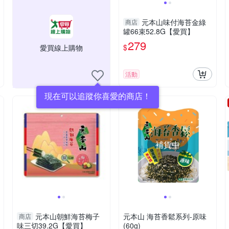
元本山味付海苔金綠
商店
罐66束52.8G【愛買】
279
$
愛買線上購物
活動
現在可以追蹤你喜愛的商店！
補貨中
元本山朝鮮海苔梅子
元本山 海苔香鬆系列-原味
商店
味三切39.2G【愛買】
(60g)