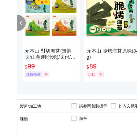
元本山 對切海苔(無調
元本山 脆烤海苔原味(3
味/山葵(哇沙米)/味付/辣
g)
味-口味任選)
99
89
$
$
挑戰低價
券
活動
券
請參閱包裝標示
如內文標
製造/加工地
海苔
種類
全素
一般包裝
請參閱包裝標示
不含肉品
葷/素
包裝方式
原料原產地