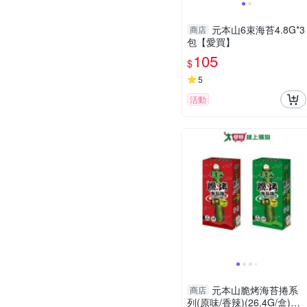
元本山6束海苔4.8G*3
商店
包【愛買】
105
$
5
活動
元本山脆烤海苔捲系
商店
列(原味/香辣)(26.4G/盒)