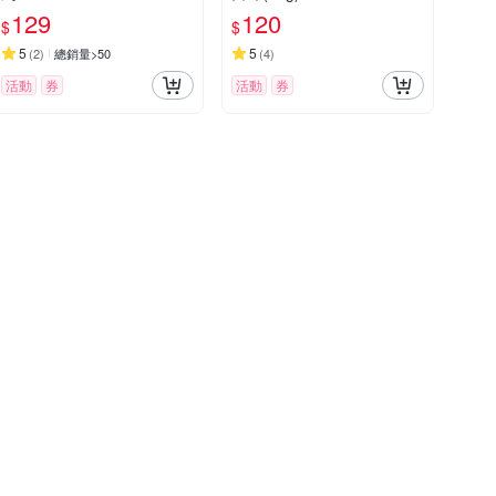
129
120
$
$
5
5
(
2
)
總銷量>50
(
4
)
活動
券
活動
券