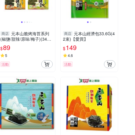
元本山脆烤海苔系列
元本山經濟包33.6G(4
商店
商店
(椒鹽/甜辣/原味/梅子)(34G/
2束)【愛買】
包)【愛買】
89
149
$
$
5
4.6
活動
活動