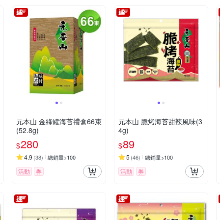
元本山 金綠罐海苔禮盒66束
元本山 脆烤海苔甜辣風味(3
(52.8g)
4g)
280
89
$
$
4.9
5
(
38
)
總銷量>100
(
46
)
總銷量>100
活動
券
活動
券