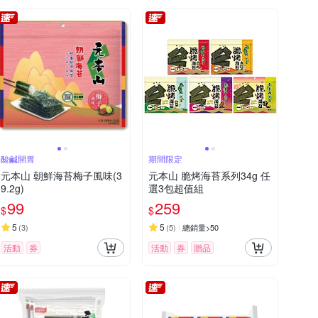
酸鹹開胃
期間限定
元本山 朝鮮海苔梅子風味(3
元本山 脆烤海苔系列34g 任
9.2g)
選3包超值組
99
259
$
$
5
5
(
3
)
(
5
)
總銷量>50
活動
券
活動
券
贈品