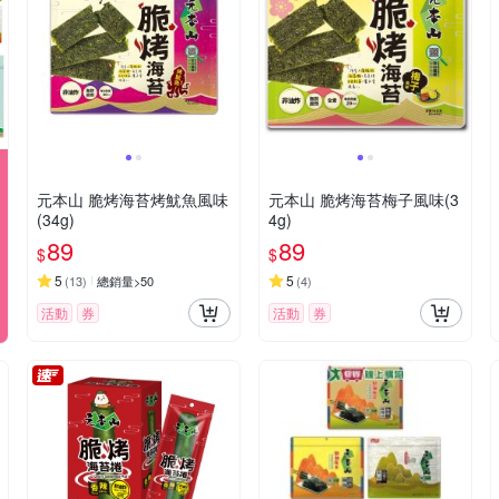
元本山 脆烤海苔烤魷魚風味
元本山 脆烤海苔梅子風味(3
(34g)
4g)
89
89
$
$
5
5
(
13
)
總銷量>50
(
4
)
活動
券
活動
券