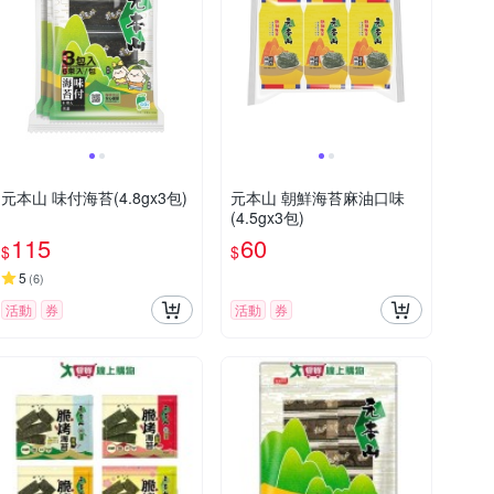
元本山 味付海苔(4.8gx3包)
元本山 朝鮮海苔麻油口味
(4.5gx3包)
115
60
$
$
5
(
6
)
活動
券
活動
券