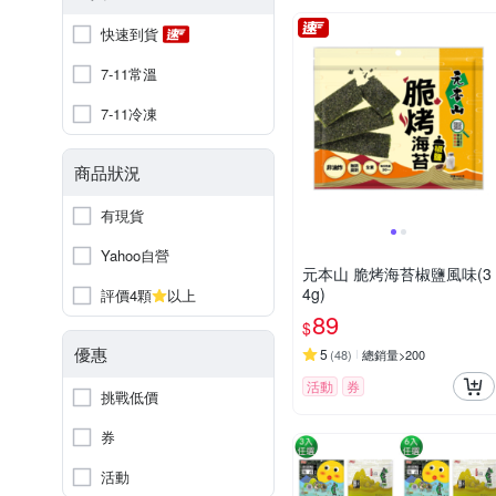
快速到貨
7-11常溫
7-11冷凍
商品狀況
有現貨
Yahoo自營
元本山 脆烤海苔椒鹽風味(3
4g)
評價4顆
以上
89
$
優惠
5
(
48
)
總銷量>200
活動
券
挑戰低價
券
活動