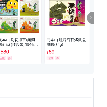
元本山 對切海苔(無調
元本山 脆烤海苔烤魷魚
元本
味/山葵(哇沙米)/味付/辣
風味(34g)
g 
味-口味任選6包超值組)
580
89
2
$
$
$
活動
券
活動
券
活動