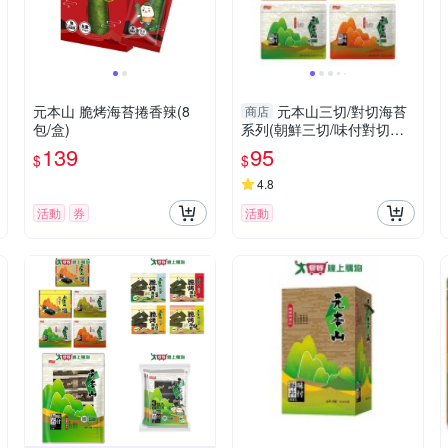
元本山 脆烤海苔捲香辣(8
元本山三切/對切海苔
商店
包/盒)
系列(朝鮮三切/味付對切原
味/味付對切辣味/山葵對切/
139
95
$
$
朝鮮海苔橄欖【愛買】
4.8
活動
券
活動