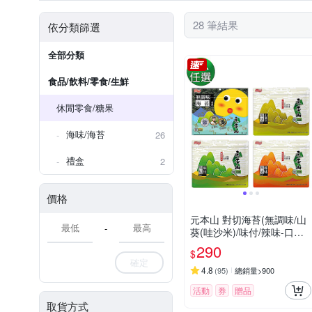
28 筆結果
依分類篩選
全部分類
食品/飲料/零食/生鮮
休閒零食/糖果
海味/海苔
26
禮盒
2
價格
元本山 對切海苔(無調味/山
-
葵(哇沙米)/味付/辣味-口味
任選3包超值組)
290
$
確定
4.8
(
95
)
總銷量>900
活動
券
贈品
取貨方式