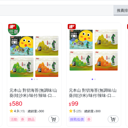
推薦排
元本山 對切海苔(無調味/山
元本山 對切海苔(無調味/山
葵(哇沙米)/味付/辣味-口味
葵(哇沙米)/味付/辣味-口味
任選6包超值組)
任選)
580
99
$
$
4.9
5
(
15
)
總銷量>300
(
25
)
總銷量>300
活動
券
贈品
挑戰低價
券