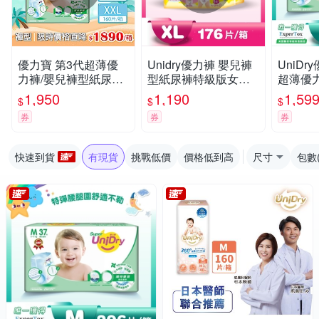
優力寶 第3代超薄優
Unidry優力褲 嬰兒褲
UniDr
力褲/嬰兒褲型紙尿褲/
型紙尿褲特級版女生
超薄優
箱購( 多尺寸可選)
版XL(22片x8包/箱)(嬰
褲M37片
1,950
1,190
1,59
$
$
$
兒紙尿褲 褲型紙尿褲)
券
券
券
快速到貨
有現貨
挑戰低價
價格低到高
尺寸
包數