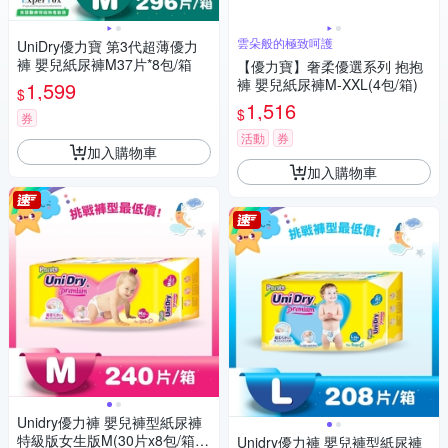
雲朵般的極致呵護
UniDry優力寶 第3代超薄優力
褲 嬰兒紙尿褲M37片*8包/箱
【優力寶】奢柔優選系列 抱抱
褲 嬰兒紙尿褲M-XXL(4包/箱)
1,599
$
1,516
$
券
活動
券
加入購物車
加入購物車
Unidry優力褲 嬰兒褲型紙尿褲
特級版女生版M(30片x8包/箱)
Unidry優力褲 嬰兒褲型紙尿褲