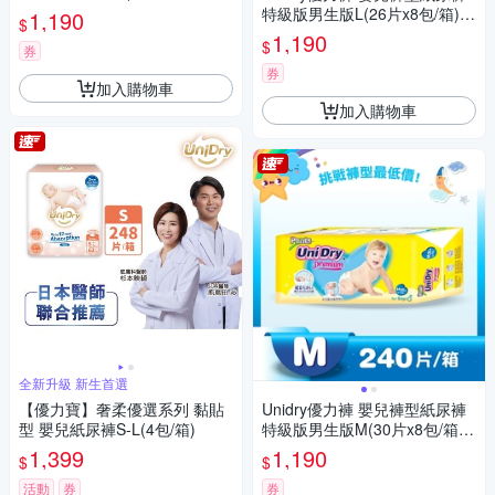
(嬰兒紙尿褲 褲型紙尿褲)
特級版男生版L(26片x8包/箱)
1,190
$
(嬰兒紙尿褲 褲型紙尿褲)
1,190
$
券
券
加入購物車
加入購物車
全新升級 新生首選
【優力寶】奢柔優選系列 黏貼
Unidry優力褲 嬰兒褲型紙尿褲
型 嬰兒紙尿褲S-L(4包/箱)
特級版男生版M(30片x8包/箱)
(嬰兒紙尿褲 褲型紙尿褲)
1,399
1,190
$
$
活動
券
券