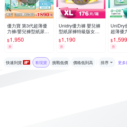
優力寶 第3代超薄優
Unidry優力褲 嬰兒褲
UniDr
力褲/嬰兒褲型紙尿褲/
型紙尿褲特級版女生
超薄優
箱購( 多尺寸可選)
版XL(22片x8包/箱)(嬰
褲M37片
1,950
1,190
1,59
$
$
$
兒紙尿褲 褲型紙尿褲)
券
券
券
快速到貨
有現貨
挑戰低價
價格低到高
排序
更多