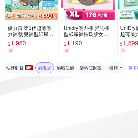
優力寶 第3代超薄優
Unidry優力褲 嬰兒褲
UniDr
力褲/嬰兒褲型紙尿褲/
型紙尿褲特級版女生
超薄優
箱購( 多尺寸可選)
版XL(22片x8包/箱)(嬰
褲M37片
1,950
1,190
1,59
$
$
$
兒紙尿褲 褲型紙尿褲)
券
券
券
快速到貨
有現貨
挑戰低價
價格低到高
排序
更多