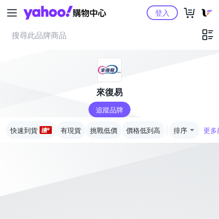
Yahoo購物中心
登入
來復易
追蹤品牌
快速到貨
有現貨
挑戰低價
價格低到高
排序
更多