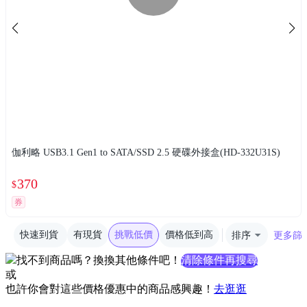
伽利略 USB3.1 Gen1 to SATA/SSD 2.5 硬碟外接盒(HD-332U31S)
370
$
券
快速到貨
有現貨
挑戰低價
價格低到高
排序
更多篩
找不到商品嗎？換換其他條件吧！
清除條件再搜尋
或
也許你會對這些價格優惠中的商品感興趣！
去逛逛