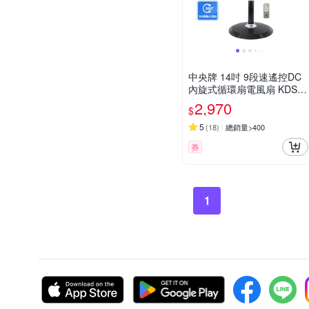
中央牌 14吋 9段速遙控DC
內旋式循環扇電風扇 KDS-1
42SR(貴族黑)
2,970
$
5
(
18
)
總銷量>400
券
1