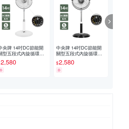
中央牌 14吋DC節能開
中央牌 14吋DC節能開
中央
關型五段式內旋循環立
關型五段式內旋循環立
旋式
扇 KDS-142S(絢麗白)
扇 KDS-142S(貴族黑)
旗艦
2,580
2,580
3,
$
$
$
麗白
券
券