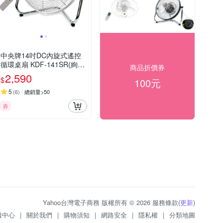
中央牌14吋DC內旋式遙控
循環桌扇 KDF-141SR(絢麗
商品折價券
白)
2,590
$
100元
5
(
6
)
總銷量>50
券
Yahoo台灣電子商務 版權所有 © 2026 服務條款(
更新
)
服中心
|
關於我們
|
購物須知
|
網路安全
|
隱私權
|
分類地圖