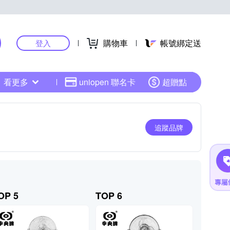
購物車
帳號綁定送
登入
看更多
uniopen 聯名卡
超贈點
追蹤品牌
OP 5
TOP 6
TOP