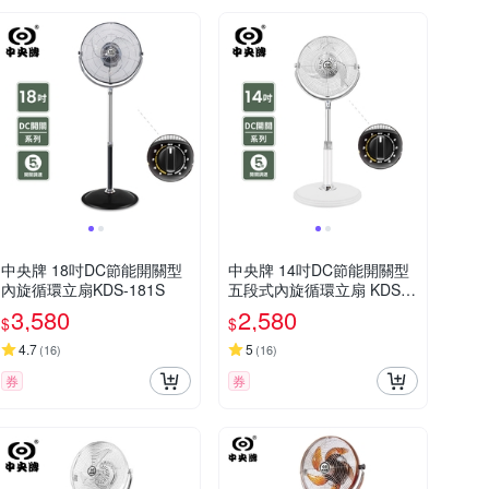
中央牌 18吋DC節能開關型
中央牌 14吋DC節能開關型
內旋循環立扇KDS-181S
五段式內旋循環立扇 KDS-1
42S(絢麗白)
3,580
2,580
$
$
4.7
5
(
16
)
(
16
)
券
券