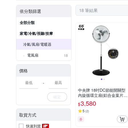
18 筆結果
依分類篩選
全部分類
家電/冷氣/視聽/按摩
冷氣/風扇/電暖器
電風扇
18
價格
-
中央牌 18吋DC節能開關型
內旋循環立扇(鋁合金葉片)K
確定
DS-181A
3,580
$
5
(
2
)
取貨方式
券
快速到貨