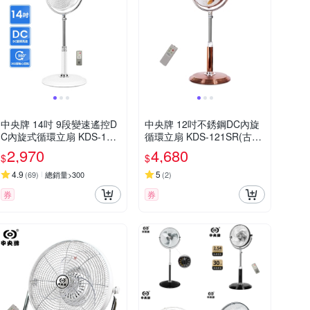
中央牌 14吋 9段變速遙控D
中央牌 12吋不銹鋼DC內旋
C內旋式循環立扇 KDS-142
循環立扇 KDS-121SR(古典
SR(絢麗白)
銅)
2,970
4,680
$
$
4.9
5
(
69
)
總銷量>300
(
2
)
券
券