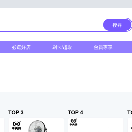
搜尋
必逛好店
刷卡/超取
會員專享
TOP 3
TOP 4
T