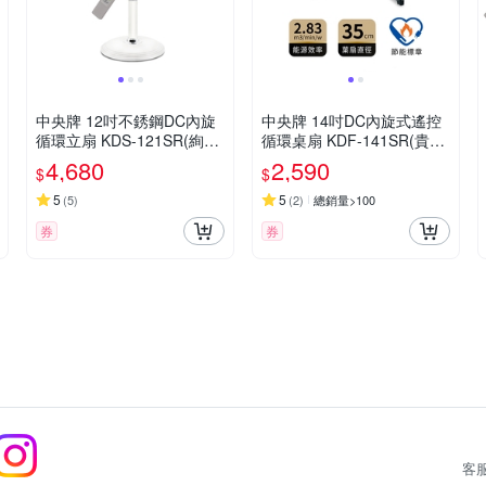
中央牌 12吋不銹鋼DC內旋
中央牌 14吋DC內旋式遙控
循環立扇 KDS-121SR(絢麗
循環桌扇 KDF-141SR(貴族
白)
黑)
4,680
2,590
$
$
5
5
(
5
)
(
2
)
總銷量>100
券
券
客