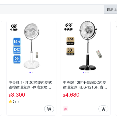
最新上
中央牌 14吋DC節能內旋式
中央牌 12吋不銹鋼DC內旋
遙控循環立扇 -厚底旗艦款K
循環立扇 KDS-121SR(貴族
DS-141SR(絢麗白)
黑)
3,300
4,680
$
$
5
(
1
)
券