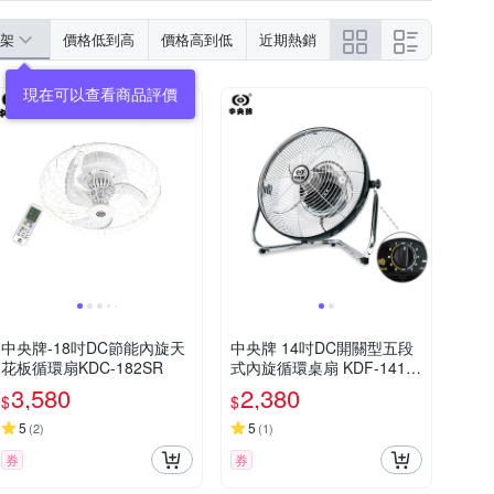
架
價格低到高
價格高到低
近期熱銷
現在可以查看商品評價
中央牌-18吋DC節能內旋天
中央牌 14吋DC開關型五段
花板循環扇KDC-182SR
式內旋循環桌扇 KDF-141S
(貴族黑)
3,580
2,380
$
$
5
5
(
2
)
(
1
)
券
券