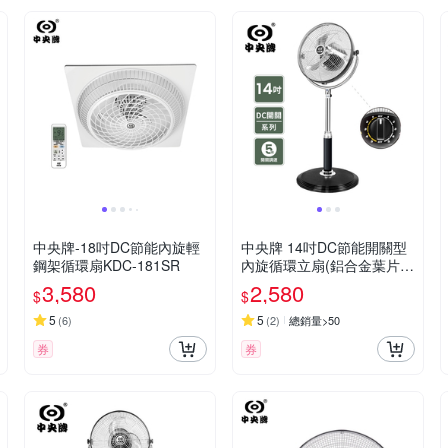
中央牌-18吋DC節能內旋輕
中央牌 14吋DC節能開關型
鋼架循環扇KDC-181SR
內旋循環立扇(鋁合金葉片）
KDS-142A
3,580
2,580
$
$
5
5
(
6
)
(
2
)
總銷量>50
券
券