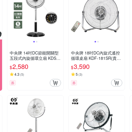
中央牌 14吋DC節能開關型
中央牌 18吋DC內旋式遙控
五段式內旋循環立扇 KDS-1
循環桌扇 KDF-181SR(貴族
42S(貴族黑)
黑)
2,580
3,590
$
$
4.3
5
(
5
)
(
3
)
券
券