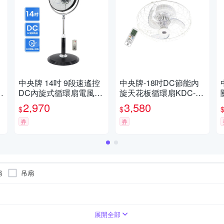
中央牌 14吋 9段速遙控
中央牌-18吋DC節能內
K
DC內旋式循環扇電風扇
旋天花板循環扇KDC-18
KDS-142SR(貴族黑)
2SR
2,970
3,580
$
$
券
券
扇
吊扇
展開全部