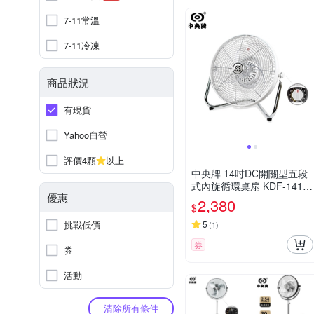
7-11常溫
7-11冷凍
商品狀況
有現貨
Yahoo自營
評價4顆
以上
中央牌 14吋DC開關型五段
式內旋循環桌扇 KDF-141S
優惠
(絢麗白)
2,380
$
挑戰低價
5
(
1
)
券
券
活動
清除所有條件