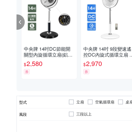
中央牌 14吋DC節能開
中央牌 14吋 9段變速遙
關型內旋循環立扇(鋁合
控DC內旋式循環立扇 
金葉片）KDS-142A
DS-142SR(絢麗白)
2,580
2,970
$
$
券
券
立扇
空氣循環扇
桌
型式
三段以上
風段
三片式
五片式
風扇葉數