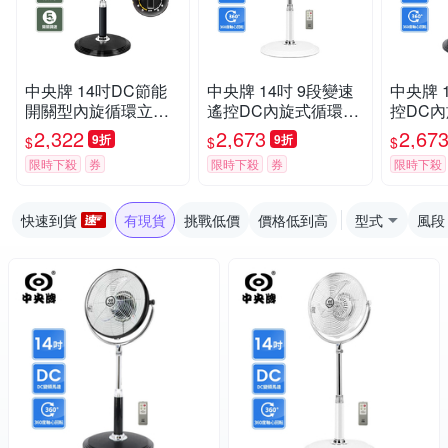
中央牌 14吋DC節能
中央牌 14吋 9段變速
中央牌 
開關型內旋循環立扇
遙控DC內旋式循環立
控DC
(鋁合金葉片）KDS-1
扇 KDS-142SR(絢麗
風扇 KD
2,322
2,673
2,67
9折
9折
$
$
$
42A
白)
族黑)
限時下殺
券
限時下殺
券
限時下殺
快速到貨
有現貨
挑戰低價
價格低到高
型式
風段