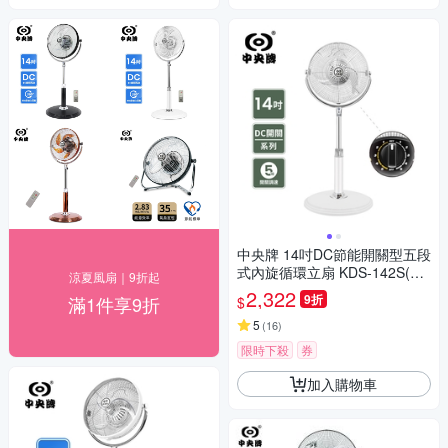
中央牌 14吋DC節能開關型五段
式內旋循環立扇 KDS-142S(絢
涼夏風扇｜9折起
麗白)
2,322
9折
滿1件享9折
$
5
(
16
)
限時下殺
券
加入購物車