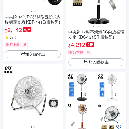
中央牌 14吋DC開關型五段式內
旋循環桌扇 KDF-141S(貴族黑)
2,142
9折
$
中央牌 12吋不銹鋼DC內旋循環
立扇 KDS-121SR(貴族黑)
5
(
1
)
4,212
限時下殺
券
9折
$
限時下殺
券
加入購物車
加入購物車