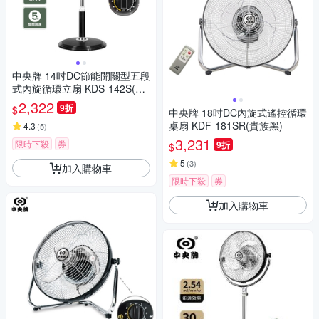
中央牌 14吋DC節能開關型五段
式內旋循環立扇 KDS-142S(貴
族黑)
2,322
9折
$
中央牌 18吋DC內旋式遙控循環
桌扇 KDF-181SR(貴族黑)
4.3
(
5
)
3,231
限時下殺
券
9折
$
5
(
3
)
加入購物車
限時下殺
券
加入購物車