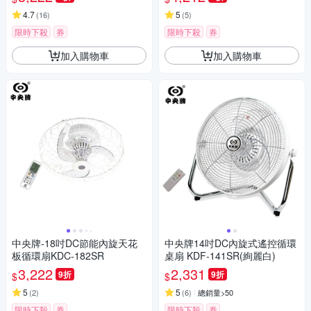
4.7
5
(
16
)
(
5
)
限時下殺
券
限時下殺
券
加入購物車
加入購物車
中央牌-18吋DC節能內旋天花
中央牌14吋DC內旋式遙控循環
板循環扇KDC-182SR
桌扇 KDF-141SR(絢麗白)
3,222
2,331
9折
9折
$
$
5
5
(
2
)
(
6
)
總銷量>50
限時下殺
券
限時下殺
券