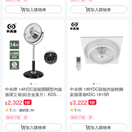
加入購物車
加入購物車
中央牌 14吋DC節能開關型內旋
中央牌-18吋DC節能內旋輕鋼
循環立扇(鋁合金葉片）KDS-14
架循環扇KDC-181SR
2A
2,322
3,222
9折
9折
$
$
5
5
(
2
)
總銷量>50
(
6
)
限時下殺
券
限時下殺
券
加入購物車
加入購物車