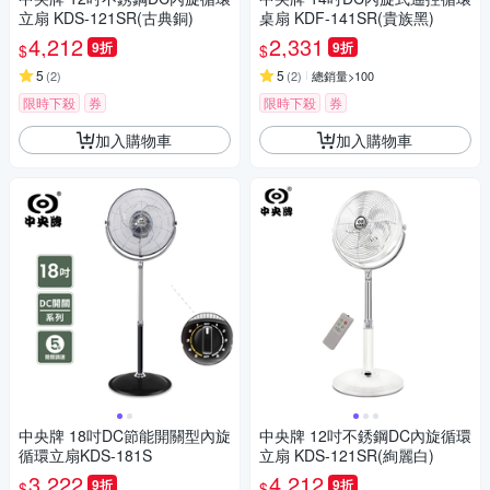
立扇 KDS-121SR(古典銅)
桌扇 KDF-141SR(貴族黑)
4,212
2,331
9折
9折
$
$
5
5
(
2
)
(
2
)
總銷量>100
限時下殺
券
限時下殺
券
加入購物車
加入購物車
中央牌 18吋DC節能開關型內旋
中央牌 12吋不銹鋼DC內旋循環
循環立扇KDS-181S
立扇 KDS-121SR(絢麗白)
3,222
4,212
9折
9折
$
$