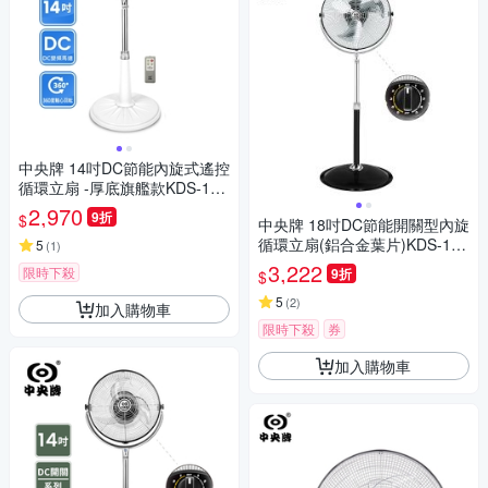
中央牌 14吋DC節能內旋式遙控
循環立扇 -厚底旗艦款KDS-141
SR(絢麗白)
2,970
9折
$
中央牌 18吋DC節能開關型內旋
循環立扇(鋁合金葉片)KDS-181
5
(
1
)
A
3,222
限時下殺
9折
$
5
(
2
)
加入購物車
限時下殺
券
加入購物車