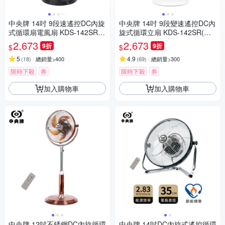
中央牌 14吋 9段速遙控DC內旋
中央牌 14吋 9段變速遙控DC內
式循環扇電風扇 KDS-142SR
旋式循環立扇 KDS-142SR(絢
(貴族黑)
麗白)
2,673
2,673
9折
9折
$
$
5
4.9
(
18
)
總銷量>400
(
69
)
總銷量>300
限時下殺
券
限時下殺
券
加入購物車
加入購物車
中央牌 12吋不銹鋼DC內旋循環
中央牌 14吋DC內旋式遙控循環