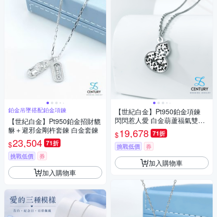
鉑金吊墜搭配鉑金項鍊
【世紀白金】Pt950鉑金項鍊
閃閃惹人愛 白金葫蘆福氣雙面
【世紀白金】Pt950鉑金招財貔
吊墜項鍊
貅＋避邪金剛杵套鍊 白金套鍊
19,678
71折
$
23,504
71折
$
挑戰低價
券
挑戰低價
券
加入購物車
加入購物車