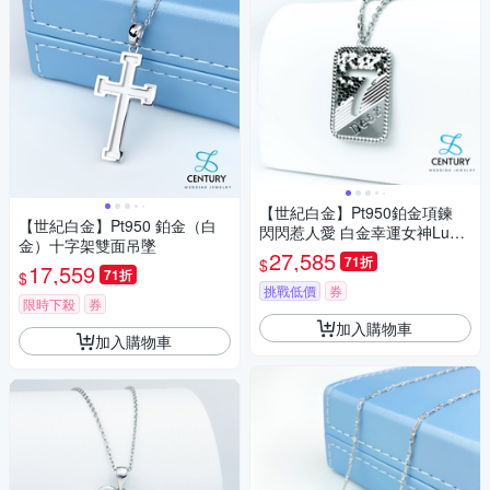
【世紀白金】Pt950鉑金項鍊
【世紀白金】Pt950 鉑金（白
閃閃惹人愛 白金幸運女神Luck
金）十字架雙面吊墜
y7雙面吊墜項鍊
27,585
71折
$
17,559
71折
$
挑戰低價
券
限時下殺
券
加入購物車
加入購物車