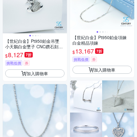
【世紀白金】Pt950鉑金項鍊
【世紀白金】Pt950鉑金吊墜
白金精品項鍊
小天鵝白金墜子 CNC鑽石刻花
13,167
7折
$
工藝
8,127
7折
$
挑戰低價
券
挑戰低價
券
加入購物車
加入購物車