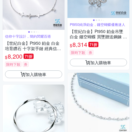
Pt950純淨鉑金，鏤空蝴蝶優雅迷人
【世紀白金】Pt950 鉑金吊墜
信仰十字設計，簡約閃耀百搭
白金 鏤空蝴蝶 買墜贈送鋼鍊 氣
質鎖骨鍊 女款 送禮推薦
【世紀白金】Pt950 鉑金 白金
8,314
71折
$
培育鑽石 十字架手鏈 經典信仰
限時下殺
券
設計 精緻手鍊 禮物
8,200
71折
$
加入購物車
限時下殺
券
加入購物車