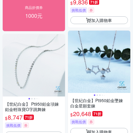
9,836
71折
$
商品折價券
挑戰低價
券
1000元
加入購物車
【世紀白金】Pt950鉑金墜鍊
【世紀白金】 Pt950鉑金項鍊
白金星願套鍊
鉑金輕珠寶O字跳舞鍊
20,648
71折
$
8,747
71折
$
挑戰低價
券
挑戰低價
券
加入購物車