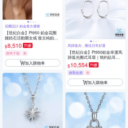
花圈設計 鉑金復古優雅
【世紀白金】Pt950 鉑金花圈
鑲鋯石活動圍女戒 復古純鉑戒
指 時尚精品首飾
8,510
71折
馬蹄弧光，圈住日常好運
$
【世紀白金】Pt950鉑金幸運馬
限時下殺
券
蹄弧光圈式耳環｜簡約貼耳女
款耳飾 生日紀念日禮物
加入購物車
10,554
71折
$
挑戰低價
券
加入購物車