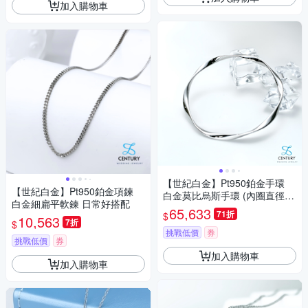
加入購物車
【世紀白金】Pt950鉑金手環
【世紀白金】Pt950鉑金項鍊
白金莫比烏斯手環 (內圈直徑5.
白金細扁平軟鍊 日常好搭配
8cm)
65,633
71折
$
10,563
7折
$
挑戰低價
券
挑戰低價
券
加入購物車
加入購物車