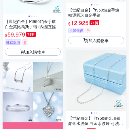
【世紀白金】Pt950鉑金手鍊
轉運圓珠白金手鍊
【世紀白金】Pt950鉑金手環
12,925
71折
$
白金莫比烏斯手環 (內圈直徑5.
挑戰低價
券
6cm)
59,979
71折
$
加入購物車
挑戰低價
券
加入購物車
【世紀白金】 Pt950鉑金項鍊
鉑金水波鍊 白金水波鍊 可洗溫
泉永不褪色