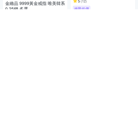
5
(
12
)
金緻品 9999黃金戒指 唯美韓系
0.25錢 多選
挑戰低價
6,321
86折
$
加入購物車
4.9
(
12
)
挑戰低價
券
加入購物車
滿額送新春福袋 吉伊卡哇聯名
周大福 chiikawa聯名 吉伊卡哇
小八貓 兔兔 黃金吊墜配繩(多
款可選)
10,820
$11,340
$
【City Diamond 引雅】網路獨
5
(
1
)
家 母貝米粒珠雙層疊戴造型項
鍊-多款任選(職人工藝系列)
挑戰低價