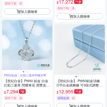
17,272
71折
$
限時下殺
券
限時下殺
券
加入購物車
加入購物車
Pt950鉑金，幻彩三葉草閃耀吊墜
【世紀白金】Pt950 鉑金 白金
【世紀白金】 Pt950鉑金項鍊
幻彩三葉草 閃耀車花 買墜送鍊
O字白金跳舞鍊 可3段式調整長
氣質 吊墜 禮物
度 可洗溫泉永不褪色
7,294
12,955
7折
71折
$
$
限時下殺
券
挑戰低價
券
加入購物車
加入購物車