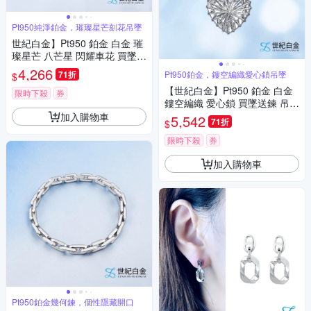
Pt950純淨鉑金，璀璨星芒刻花吊墜
世紀白金】Pt950 鉑金 白金 璀
璨星芒 八芒星 閃耀車花 買墜送
鍊 吊墜 氣質百搭 禮物
4,266
71折
Pt950鉑金，鏤空編織愛心鎖吊墜
$
【世紀白金】Pt950 鉑金 白金
限時下殺
券
鏤空編織 愛心鎖 買墜送鍊 吊墜
氣質百搭 禮物
加入購物車
5,542
71折
$
限時下殺
券
加入購物車
Pt950鉑金幾何鍊，個性隱藏開口