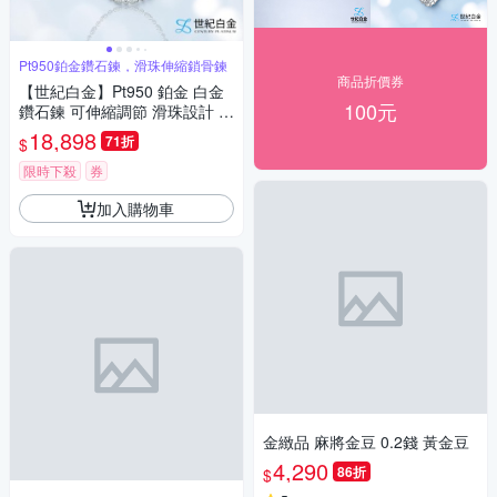
Pt950鉑金鑽石鍊，滑珠伸縮鎖骨鍊
商品折價券
【世紀白金】Pt950 鉑金 白金
100元
鑽石鍊 可伸縮調節 滑珠設計 鎖
骨鍊 閃耀素鍊 百搭 禮物
18,898
71折
$
限時下殺
券
加入購物車
金緻品 麻將金豆 0.2錢 黃金豆
4,290
86折
$