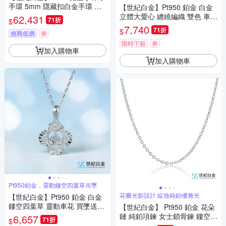
手環 5mm 隱藏扣白金手環 女
【世紀白金】Pt950 鉑金 白金
款質感手鐲 禮物推薦
立體大愛心 纏繞編織 雙色 車花
62,431
71折
$
買墜送鍊 吊墜 禮物
7,740
71折
$
挑戰低價
券
限時下殺
券
加入購物車
加入購物車
Pt950鉑金，靈動鏤空四葉草吊墜
花瓣光影設計 綻放純鉑優雅光
【世紀白金】Pt950 鉑金 白金
鏤空四葉草 靈動車花 買墜送鍊
【世紀白金】 Pt950 鉑金 花朵
吊墜 氣質百搭 禮物
鏈 純鉑項鍊 女士鎖骨鍊 鏤空切
6,657
71折
$
割閃耀設計款