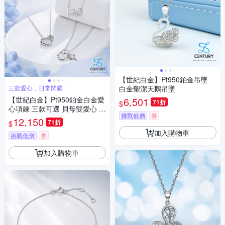
【世紀白金】Pt950鉑金吊墜
三款愛心，日常閃耀
白金聖潔天鵝吊墜
【世紀白金】Pt950鉑金白金愛
6,501
71折
$
心項鍊 三款可選 貝母雙愛心 鑽
挑戰低價
券
石刻花 愛心鎖鑰墜子 女款項鍊
12,150
71折
$
情人節生日紀念日禮物
加入購物車
挑戰低價
券
加入購物車