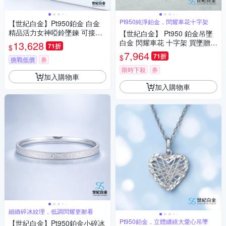
Pt950純淨鉑金，閃耀車花十字架
【世紀白金】Pt950鉑金 白金
精品活力女神啞鈴墜鍊 可接觸
【世紀白金】 Pt950 鉑金吊墜
海水可泡溫泉永不褪色
白金 閃耀車花 十字架 買墜贈送
13,628
71折
$
鋼鍊 護身符 送禮推薦
7,964
71折
$
挑戰低價
券
限時下殺
券
加入購物車
加入購物車
細緻碎冰紋理，低調閃耀更耐看
Pt950鉑金，立體纏繞大愛心吊墜
【世紀白金】Pt950鉑金小碎冰