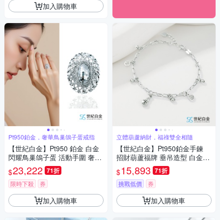
加入購物車
Pt950鉑金，奢華鳥巢鴿子蛋戒指
立體葫蘆納財，福祿雙全相隨
【世紀白金】Pt950 鉑金 白金
【世紀白金】Pt950鉑金手鍊
閃耀鳥巢鴿子蛋 活動手圍 奢華
招財葫蘆福牌 垂吊造型 白金手
戒指 禮物
環 福祿雙全 可自用或送禮
23,222
15,893
71折
71折
$
$
限時下殺
券
挑戰低價
券
加入購物車
加入購物車