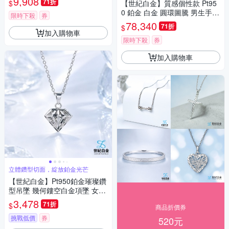
9,908
71折
$
【世紀白金】質感個性款 Pt95
0 鉑金 白金 圓環圖騰 男生手鍊
限時下殺
券
完美 禮物
78,340
71折
$
加入購物車
限時下殺
券
加入購物車
立體鑽型切面，綻放鉑金光芒
【世紀白金】Pt950鉑金璀璨鑽
型吊墜 幾何鏤空白金項墜 女款
生日禮物
3,478
71折
$
商品折價券
挑戰低價
券
520元