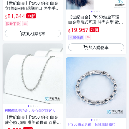
【世紀白金】Pt950 鉑金 白金
立體幾何鍊 隱藏開口 男生手鍊
個性百搭 禮物
81,644
71折
$
【世紀白金】Pt950鉑金耳環
白金垂吊式耳環 時尚造型 歐美
限時下殺
券
風豬鼻子元素耳環
19,957
71折
$
加入購物車
挑戰低價
券
加入購物車
Pt950純淨鉑金，愛心鎖閃耀迷人
【世紀白金】Pt950 鉑金 白金
愛心鎖 項鍊 甜美鎖骨鍊 百搭單
Pt950鉑金男鍊，個性圖騰鎖扣
品 禮物推薦