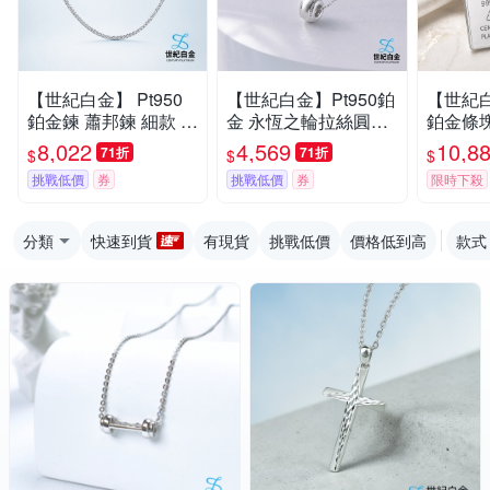
【世紀白金】 Pt950
【世紀白金】Pt950鉑
【世紀白金
鉑金鍊 蕭邦鍊 細款 女
金 永恆之輪拉絲圓環
鉑金條塊1
士素鍊 鉑金項鍊 純淨
吊墜｜白金項鍊 女款
財神爺
8,022
4,569
10,8
71折
71折
$
$
$
百搭鎖骨鍊
日常百搭 紀念禮物
挑戰低價
券
挑戰低價
券
限時下殺
分類
快速到貨
有現貨
挑戰低價
價格低到高
款式