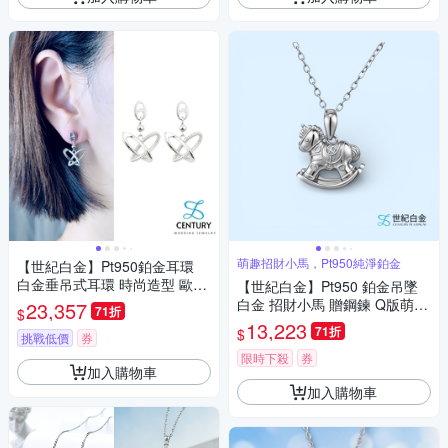
萌趣招財小馬，Pt950純淨鉑金
【世紀白金】Pt950鉑金耳環
白金垂吊式耳環 時尚造型 歐美
【世紀白金】Pt950 鉑金吊墜
風豬鼻子＋蝴蝶元素耳環
白金 招財小馬 贈鋼鍊 Q版萌馬
23,357
71折
$
生肖馬年 自用彌月送禮
13,223
71折
$
挑戰低價
券
限時下殺
券
加入購物車
加入購物車