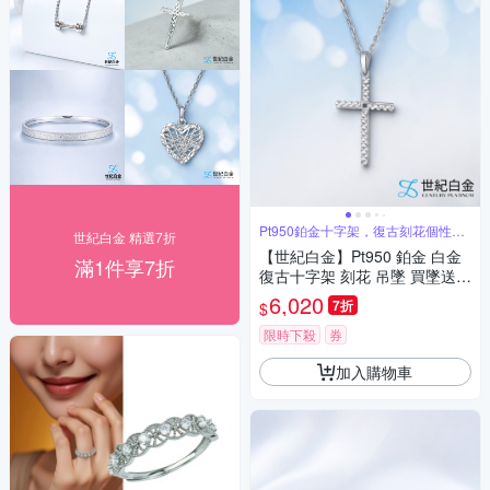
Pt950鉑金十字架，復古刻花個性吊
世紀白金 精選7折
墜
【世紀白金】Pt950 鉑金 白金
滿1件享7折
復古十字架 刻花 吊墜 買墜送鍊
個性百搭 禮物
6,020
7折
$
限時下殺
券
加入購物車