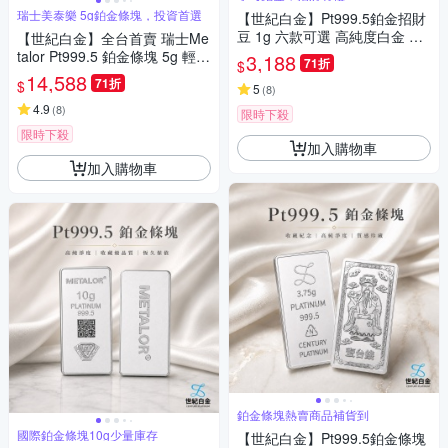
瑞士美泰樂 5g鉑金條塊，投資首選
【世紀白金】Pt999.5鉑金招財
豆 1g 六款可選 高純度白金 幸
【世紀白金】全台首賣 瑞士Me
運星 聚寶袋 招財貓爪 好事花生
talor Pt999.5 鉑金條塊 5g 輕鬆
3,188
71折
$
送禮收藏
投資鉑金
14,588
71折
$
5
(
8
)
4.9
(
8
)
限時下殺
限時下殺
加入購物車
加入購物車
鉑金條塊熱賣商品補貨到
國際鉑金條塊10g少量庫存
【世紀白金】Pt999.5鉑金條塊