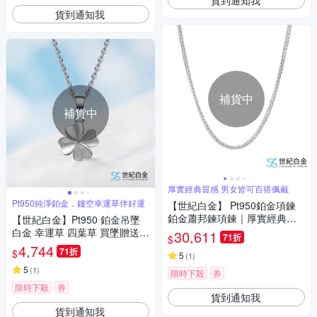
貨到通知我
補貨中
補貨中
厚實經典質感 男女皆可百搭佩戴
Pt950純淨鉑金，鏤空幸運草伴好運
【世紀白金】 Pt950鉑金項鍊
鉑金蕭邦鍊項鍊｜厚實經典質
【世紀白金】Pt950 鉑金吊墜
感
白金 幸運草 四葉草 買墜贈送鋼
30,611
71折
$
鍊 鎖骨鍊 送禮推薦
4,744
71折
$
5
(
1
)
5
(
1
)
限時下殺
券
限時下殺
券
貨到通知我
貨到通知我