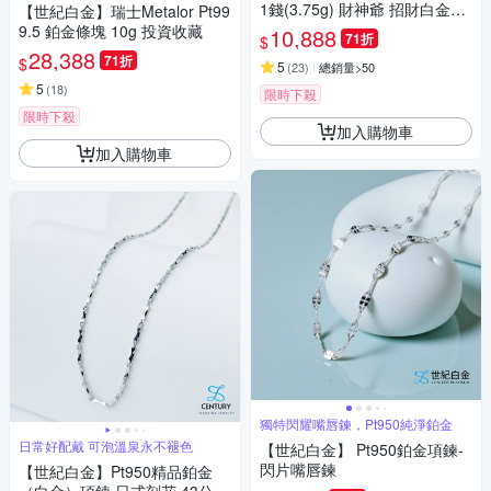
1錢(3.75g) 財神爺 招財白金條
【世紀白金】瑞士Metalor Pt99
塊
9.5 鉑金條塊 10g 投資收藏
10,888
71折
$
28,388
71折
$
5
(
23
)
總銷量>50
5
(
18
)
限時下殺
限時下殺
加入購物車
加入購物車
獨特閃耀嘴唇鍊，Pt950純淨鉑金
日常好配戴 可泡溫泉永不褪色
【世紀白金】 Pt950鉑金項鍊-
閃片嘴唇鍊
【世紀白金】Pt950精品鉑金