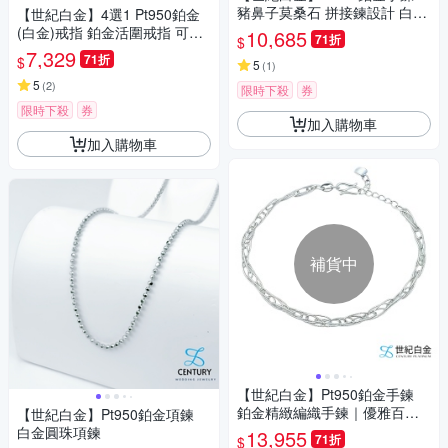
豬鼻子莫桑石 拼接鍊設計 白金
【世紀白金】4選1 Pt950鉑金
手環 輕奢氣質 生日禮物
(白金)戒指 鉑金活圍戒指 可調
10,685
71折
$
整手圍方便配戴 自用送禮最佳
7,329
71折
$
5
(
1
)
禮物
5
(
2
)
限時下殺
券
限時下殺
券
加入購物車
加入購物車
補貨中
【世紀白金】Pt950鉑金手鍊
鉑金精緻編織手鍊｜優雅百搭
【世紀白金】Pt950鉑金項鍊
設計
白金圓珠項鍊
13,955
71折
$