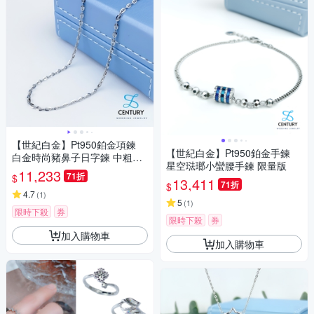
【世紀白金】Pt950鉑金項鍊
【世紀白金】Pt950鉑金手鍊
白金時尚豬鼻子日字鍊 中粗寬
星空琺瑯小蠻腰手鍊 限量版
1.6mm 日常好搭配
11,233
71折
$
13,411
71折
$
4.7
(
1
)
5
(
1
)
限時下殺
券
限時下殺
券
加入購物車
加入購物車