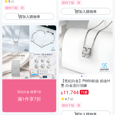
5
(
1
)
限時下殺
券
限時下殺
券
加入購物車
加入購物車
【世紀白金】Pt950鉑金 鉑金H
墜 白金流行項鍊
11,744
世紀白金 精選7折
71折
$
滿1件享7折
4.7
(
2
)
限時下殺
券
加入購物車