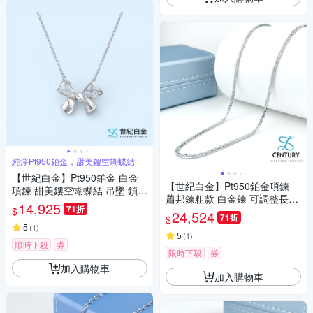
純淨Pt950鉑金，甜美鏤空蝴蝶結
【世紀白金】Pt950鉑金 白金
【世紀白金】Pt950鉑金項鍊
項鍊 甜美鏤空蝴蝶結 吊墜 鎖骨
蕭邦鍊粗款 白金鍊 可調整長度
鍊 送禮推薦
14,925
71折
$
46~48.5cm
24,524
71折
$
5
(
1
)
5
(
1
)
限時下殺
券
限時下殺
券
加入購物車
加入購物車