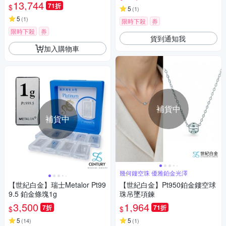
13,744
71折
$
5
(
1
)
5
(
1
)
限時下殺
券
限時下殺
券
貨到通知我
加入購物車
補貨中
補貨中
幾何鏤空珠 優雅鉑金光澤
【世紀白金】瑞士Metalor Pt99
【世紀白金】Pt950鉑金鏤空球
9.5 鉑金條塊1g
珠吊墜項鍊
3,500
1,964
7折
71折
$
$
5
5
(
14
)
(
1
)