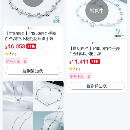
補貨中
【世紀白金】Pt950鉑金手鍊
白金鏤空小花刻花圓珠手鍊
16,053
71折
$
【世紀白金】Pt950鉑金手鍊
白金碎冰小花手鍊
5
(
2
)
11,411
限時下殺
券
71折
$
5
(
1
)
貨到通知我
限時下殺
券
貨到通知我