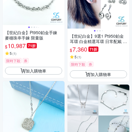
【世紀白金】Pt950鉑金手鍊
【世紀白金】9選1 Pt950鉑金
麥穗珠串手鍊 限量版
耳環 白金精選耳環 日常配戴 不
10,987
71折
$
怕過敏 褪色
7,360
71折
$
5
(
1
)
5
(
1
)
限時下殺
券
限時下殺
券
加入購物車
加入購物車