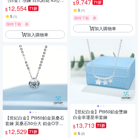
（白金）項鍊 日式刻花 43公分
9,747
71折
$
長 （含延長鍊）日常好配戴 泡
12,554
71折
$
5
(
1
)
溫泉永不褪色 稀有白金永恆純
淨
5
(
1
)
限時下殺
券
限時下殺
券
加入購物車
加入購物車
【世紀白金】Pt950鉑金墜鍊
白金幸運星串套鍊
【世紀白金】Pt950鉑金莫桑石
套鍊 莫桑石50分大 鉑金O字鍊
13,713
71折
$
可調節長度
12,529
71折
$
5
(
2
)