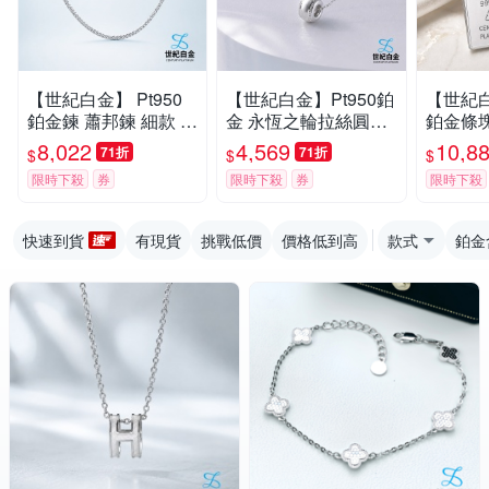
【世紀白金】 Pt950
【世紀白金】Pt950鉑
【世紀白金
鉑金鍊 蕭邦鍊 細款 女
金 永恆之輪拉絲圓環
鉑金條塊1
士素鍊 鉑金項鍊 純淨
吊墜｜白金項鍊 女款
財神爺
8,022
4,569
10,8
71折
71折
$
$
$
百搭鎖骨鍊
日常百搭 紀念禮物
限時下殺
券
限時下殺
券
限時下殺
快速到貨
有現貨
挑戰低價
價格低到高
款式
鉑金