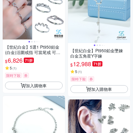
【世紀白金】5選1 Pt950鉑金
【世紀白金】Pt950鉑金墜鍊
(白金)活圍戒指 可當尾戒 可自
白金五角星Y字鍊
用送禮 可碰溫泉海水永不褪色
6,826
71折
$
12,988
71折
$
5
(
1
)
5
(
1
)
限時下殺
券
限時下殺
券
加入購物車
加入購物車