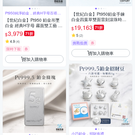
Pt950純淨鉑金，經典H字母百搭時
【世紀白金】Pt950鉑金手鍊
尚
白金四葉草雙面雷刻滾珠時尚
【世紀白金】Pt950 鉑金吊墜
手鍊 搭配扁鍊可調整長度
白金 經典H字母 霧面雙工藝 買
19,163
71折
$
墜贈送鋼鍊 鎖骨鍊 節日送禮
3,979
71折
$
5
(
2
)
4.9
(
4
)
挑戰低價
券
限時下殺
券
加入購物車
加入購物車
小巧鉑金，招財有禮