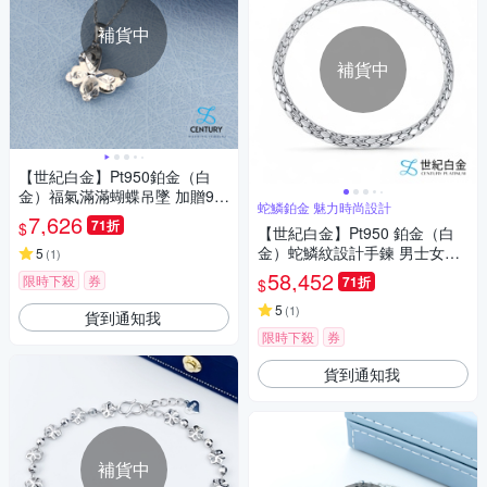
補貨中
補貨中
【世紀白金】Pt950鉑金（白
金）福氣滿滿蝴蝶吊墜 加贈92
蛇鱗鉑金 魅力時尚設計
5純銀跳舞鍊 送禮自用選擇鉑金
7,626
71折
$
【世紀白金】Pt950 鉑金（白
永不褪色代表永恆的承諾
金）蛇鱗紋設計手鍊 男士女士
5
(
1
)
精品鉑金手鍊
58,452
限時下殺
券
71折
$
5
(
1
)
貨到通知我
限時下殺
券
貨到通知我
補貨中