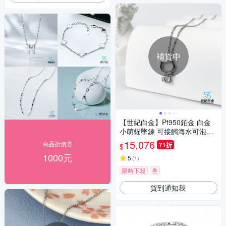
補貨中
【世紀白金】Pt950鉑金 白金
小萌貓墜鍊 可接觸海水可泡溫
泉永不褪色
15,076
商品折價券
71折
$
1000元
5
(
1
)
限時下殺
券
貨到通知我