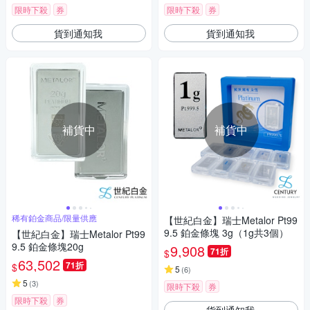
限時下殺
券
限時下殺
券
貨到通知我
貨到通知我
補貨中
補貨中
稀有鉑金商品/限量供應
【世紀白金】瑞士Metalor Pt99
9.5 鉑金條塊 3g（1g共3個）
【世紀白金】瑞士Metalor Pt99
9.5 鉑金條塊20g
9,908
71折
$
63,502
71折
$
5
(
6
)
5
(
3
)
限時下殺
券
限時下殺
券
貨到通知我