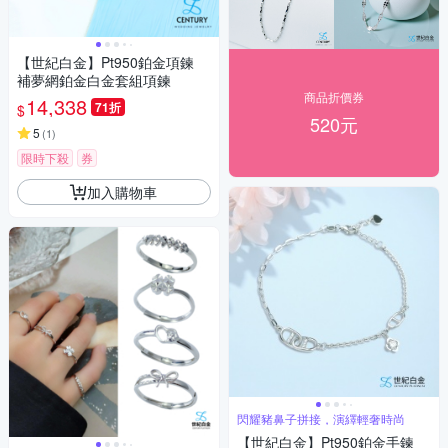
【世紀白金】Pt950鉑金項鍊
補夢網鉑金白金套組項鍊
商品折價券
14,338
71折
$
520元
5
(
1
)
限時下殺
券
加入購物車
閃耀豬鼻子拼接，演繹輕奢時尚
【世紀白金】Pt950鉑金手鍊