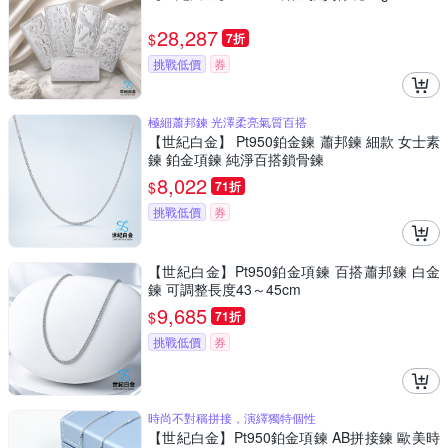
28,287
$
7折
挑戰低價
券
極細蕭邦鍊 光澤柔亮氣質百搭
【世紀白金】 Pt950鉑金鍊 蕭邦鍊 細款 女士素
鍊 鉑金項鍊 純淨百搭鎖骨鍊
8,022
$
71折
挑戰低價
券
【世紀白金】Pt950鉑金項鍊 百搭蕭邦鍊 白金
鍊 可調整長度43～45cm
9,685
$
71折
挑戰低價
券
時尚不對稱拼接，演繹獨特個性
【世紀白金】Pt950鉑金項鍊 AB拼接鍊 歐美時