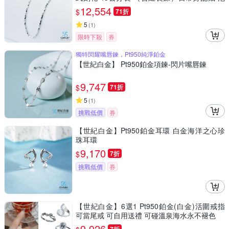
溫泉永不褪色 稀有白金永恆純淨
12,554
$
71折
5
(
1
)
限時下殺
券
獨特閃耀嘴唇鍊，Pt950純淨鉑金
【世紀白金】 Pt950鉑金項鍊-閃片嘴唇鍊
9,747
$
71折
5
(
1
)
挑戰低價
券
【世紀白金】Pt950鉑金耳環 白金海洋之心珍
珠耳環
9,170
$
7折
挑戰低價
券
【世紀白金】6選1 Pt950鉑金(白金)活圍戒指
可當尾戒 可自用送禮 可碰溫泉海水永不褪色
9,926