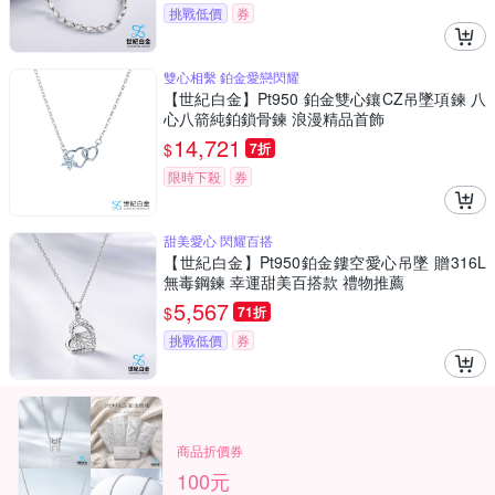
挑戰低價
券
雙心相繫 鉑金愛戀閃耀
【世紀白金】Pt950 鉑金雙心鑲CZ吊墜項鍊 八
心八箭純鉑鎖骨鍊 浪漫精品首飾
14,721
$
7折
限時下殺
券
甜美愛心 閃耀百搭
【世紀白金】Pt950鉑金鏤空愛心吊墜 贈316L
無毒鋼鍊 幸運甜美百搭款 禮物推薦
5,567
$
71折
挑戰低價
券
商品折價券
100元