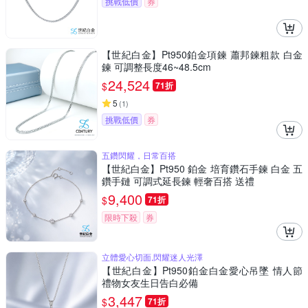
挑戰低價
券
【世紀白金】Pt950鉑金項鍊 蕭邦鍊粗款 白金
鍊 可調整長度46~48.5cm
24,524
$
71折
5
(
1
)
挑戰低價
券
五鑽閃耀，日常百搭
【世紀白金】Pt950 鉑金 培育鑽石手鍊 白金 五
鑽手鏈 可調式延長鍊 輕奢百搭 送禮
9,400
$
71折
限時下殺
券
立體愛心切面,閃耀迷人光澤
【世紀白金】Pt950鉑金白金愛心吊墜 情人節
禮物女友生日告白必備
3,447
$
71折