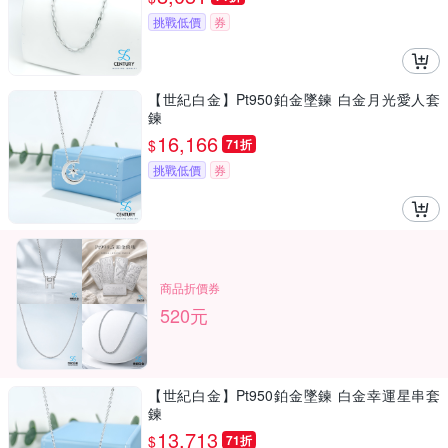
挑戰低價
券
【世紀白金】Pt950鉑金墜鍊 白金月光愛人套
鍊
16,166
$
71折
挑戰低價
券
商品折價券
520元
【世紀白金】Pt950鉑金墜鍊 白金幸運星串套
鍊
13,713
$
71折