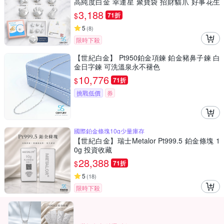
高純度白金 幸運星 聚寶袋 招財貓爪 好事花生
送禮收藏
3,188
$
71折
5
(
8
)
限時下殺
【世紀白金】 Pt950鉑金項鍊 鉑金豬鼻子鍊 白
金日字鍊 可洗溫泉永不褪色
10,776
$
71折
挑戰低價
券
國際鉑金條塊10g少量庫存
【世紀白金】瑞士Metalor Pt999.5 鉑金條塊 1
0g 投資收藏
28,388
$
71折
5
(
18
)
限時下殺