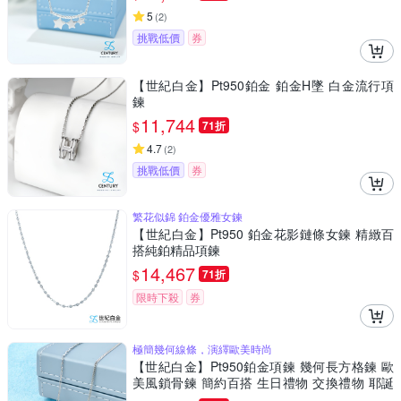
5
(
2
)
挑戰低價
券
【世紀白金】Pt950鉑金 鉑金H墜 白金流行項
鍊
11,744
$
71折
4.7
(
2
)
挑戰低價
券
繁花似錦 鉑金優雅女鍊
【世紀白金】Pt950 鉑金花影鏈條女鍊 精緻百
搭純鉑精品項鍊
14,467
$
71折
限時下殺
券
極簡幾何線條，演繹歐美時尚
【世紀白金】Pt950鉑金項鍊 幾何長方格鍊 歐
美風鎖骨鍊 簡約百搭 生日禮物 交換禮物 耶誕
禮物