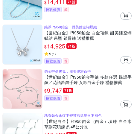
14,411
$
71折
挑戰低價
券
純淨Pt950鉑金，甜美鏤空蝴蝶結
【世紀白金】Pt950鉑金 白金項鍊 甜美鏤空蝴
蝶結 吊墜 鎖骨鍊 送禮推薦
14,925
$
71折
5
(
1
)
挑戰低價
券
鉑金輕盈搖曳，甜美優雅百搭
【世紀白金】Pt950鉑金手鍊 多款任選 蝶語手
鍊／花語鈴鐺手鍊 女款白金手鍊 禮物推薦
9,747
$
71折
挑戰低價
券
稀有鉑金永恆不變可泡溫泉永不褪色
【世紀白金】Pt950鉑金（白金）項鍊 白金水
草刻花項鍊 約45公分長