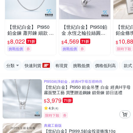
【世紀白金】 Pt950
【世紀白金】Pt950鉑
【世紀白金
鉑金鍊 蕭邦鍊 細款 女
金 永恆之輪拉絲圓環
鉑金條塊1
士素鍊 鉑金項鍊 純淨
吊墜｜白金項鍊 女款
財神爺
8,022
4,569
10,8
71折
71折
$
$
$
百搭鎖骨鍊
日常百搭 紀念禮物
挑戰低價
券
挑戰低價
券
限時下殺
分類
快速到貨
有現貨
挑戰低價
價格低到高
款式
Pt950純淨鉑金，經典H字母百搭時尚
【世紀白金】Pt950 鉑金吊墜 白金 經典H字母
霧面雙工藝 買墜贈送鋼鍊 鎖骨鍊 節日送禮
3,979
$
71折
4.9
(
4
)
限時下殺
券
典藏工藝版
【世紀白金】Pt999.5鉑金投資條塊10g