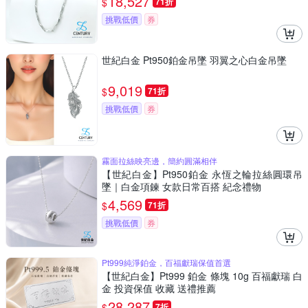
18,527
$
71折
挑戰低價
券
世紀白金 Pt950鉑金吊墜 羽翼之心白金吊墜
9,019
$
71折
挑戰低價
券
霧面拉絲映亮邊，簡約圓滿相伴
【世紀白金】Pt950鉑金 永恆之輪拉絲圓環吊
墜｜白金項鍊 女款日常百搭 紀念禮物
4,569
$
71折
挑戰低價
券
Pt999純淨鉑金，百福獻瑞保值首選
【世紀白金】Pt999 鉑金 條塊 10g 百福獻瑞 白
金 投資保值 收藏 送禮推薦
28,287
$
7折