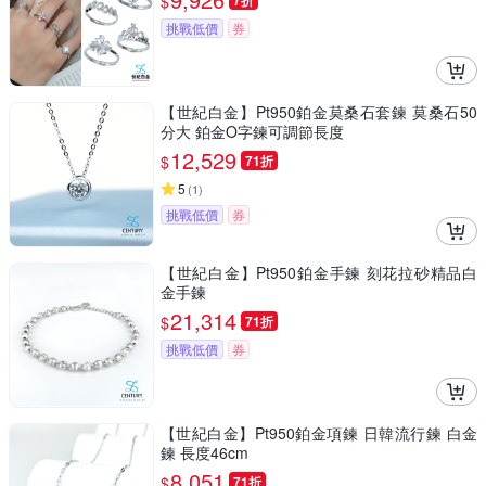
$
7折
挑戰低價
券
【世紀白金】Pt950鉑金莫桑石套鍊 莫桑石50
分大 鉑金O字鍊可調節長度
12,529
$
71折
5
(
1
)
挑戰低價
券
【世紀白金】Pt950鉑金手鍊 刻花拉砂精品白
金手鍊
21,314
$
71折
挑戰低價
券
【世紀白金】Pt950鉑金項鍊 日韓流行鍊 白金
鍊 長度46cm
8,051
$
71折