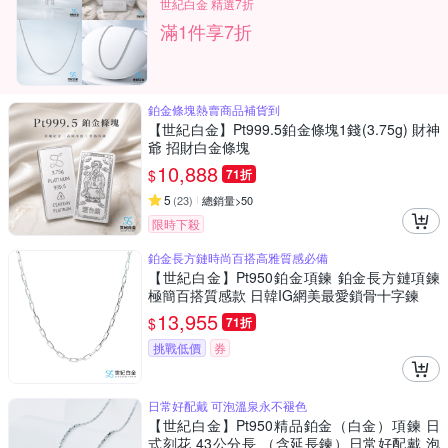
世紀白金 精選7折
滿1件享7折
鉑金條塊熱賣商品補貨到
【世紀白金】Pt999.5鉑金條塊1錢(3.75g) 財神
爺 招財白金條塊
10,888
$
71折
5
(
23
)
總銷量>50
限時下殺
鉑金長方鏈時尚百搭高雅質感必備
【世紀白金】Pt950鉑金項鍊 鉑金長方鏈項鍊
極簡百搭質感款 日韓IG網美最愛鎖骨十字鍊
13,955
$
71折
挑戰低價
券
日常好配戴 可泡溫泉永不褪色
【世紀白金】Pt950精品鉑金（白金）項鍊 日
式刻花 43公分長 （含延長鍊）日常好配戴 泡