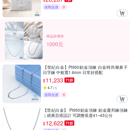
挑戰低價
券
商品折價券
1000元
【世紀白金】Pt950鉑金項鍊 白金時尚豬鼻子
日字鍊 中粗寬1.6mm 日常好搭配
11,233
$
71折
4.7
(
1
)
挑戰低價
券
【世紀白金】 Pt950鉑金項鍊 鉑金蕭邦鍊項鍊
｜經典百搭設計 可調整長度41~43公分
12,622
$
71折