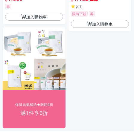
5
券
(
1
)
限時下殺
券
加入購物車
加入購物車
保健元氣補給★限時9折
滿1件享9折