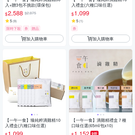
入+贈3包不挑款(環保包)
入禮盒(六種口味任選)
2,588
1,099
$2,875
$
$
5
5
(
9
)
(
1
)
限時下殺
券
贈品
券
加入購物車
加入購物車
【一午一食】臻純粹滴雞精10
【一午一食】滴雞精禮盒７種
入禮盒(六種口味任選)
口味任選(65ml/包x10)
1,099
1,152
9折
$
$