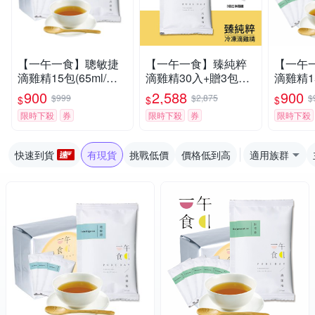
【一午一食】聰敏捷
【一午一食】臻純粹
【一午
滴雞精15包(65ml/包-
滴雞精30入+贈3包不
滴雞精15
環保包裝)效期2026-1
挑款(環保包)
環保包裝)
900
2,588
900
$999
$2,875
$
$
$
$
0-13
1-25
限時下殺
券
限時下殺
券
限時下殺
快速到貨
有現貨
挑戰低價
價格低到高
適用族群