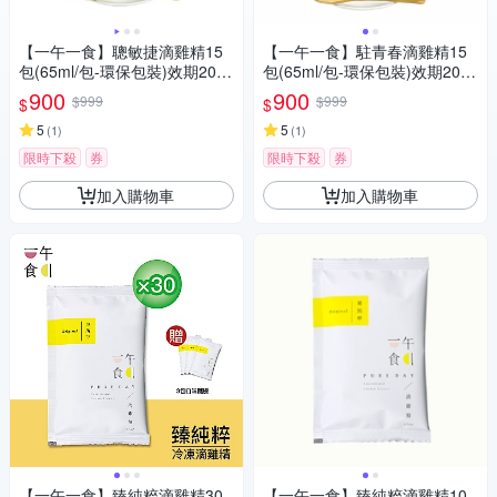
【一午一食】聰敏捷滴雞精15
【一午一食】駐青春滴雞精15
包(65ml/包-環保包裝)效期2026
包(65ml/包-環保包裝)效期2026
-10-13
-11-25
900
900
$999
$999
$
$
5
5
(
1
)
(
1
)
限時下殺
券
限時下殺
券
加入購物車
加入購物車
【一午一食】臻純粹滴雞精30
【一午一食】臻純粹滴雞精10