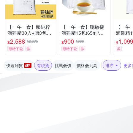
【一午一食】臻純粹
【一午一食】聰敏捷
【一午
滴雞精30入+贈3包不
滴雞精15包(65ml/包-
滴雞精1
挑款(環保包)
環保包裝)效期2026-1
口味任選
2,588
900
1,09
$2,875
$999
$
$
$
0-13
限時下殺
券
限時下殺
券
券
快速到貨
有現貨
挑戰低價
價格低到高
排序
更多