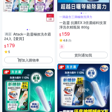
一滴蘊含三滴極致洗淨力
一匙靈 抗菌EX 3倍濃縮科技潔
淨洗衣精瓶裝 800g
159
Attack一匙靈極效洗衣霸
商店
$
24入【愛買】
4.6
(
5
)
179
$
券
5
貨到通知我
加入購物車
補貨中