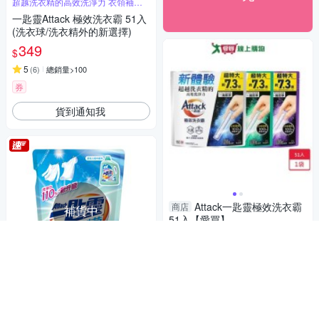
超越洗衣精的高效洗淨力 衣領袖口
超潔淨
一匙靈Attack 極效洗衣霸 51入
(洗衣球/洗衣精外的新選擇)
349
$
5
(
6
)
總銷量>100
券
貨到通知我
Attack一匙靈極效洗衣霸
商店
補貨中
51入【愛買】
359
$
加入購物車
瓦解頑垢細菌
Attack 一匙靈 制菌 超濃縮洗衣