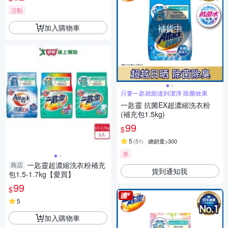
活動
加入購物車
補貨中
只要一匙就能達到潔淨 除菌效果
一匙靈 抗菌EX超濃縮洗衣粉
(補充包1.5kg)
99
$
5
(
51
)
總銷量>300
券
一匙靈超濃縮洗衣粉補充
商店
貨到通知我
包1.5-1.7kg【愛買】
99
$
5
加入購物車