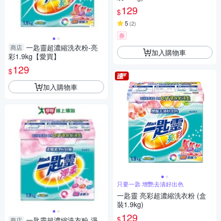
129
$
5
(
2
)
券
一匙靈超濃縮洗衣粉-亮
商店
加入購物車
彩1.9kg【愛買】
129
$
加入購物車
只要一匙 增艷去漬好出色
一匙靈 亮彩超濃縮洗衣粉 (盒
裝1.9kg)
129
$
一匙靈超濃縮洗衣粉-淨
商店