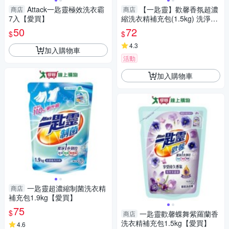
Attack一匙靈極效洗衣霸
【一匙靈】歡馨香氛超濃
商店
商店
7入【愛買】
縮洗衣精補充包(1.5kg) 洗淨異
味 幽谷鈴蘭香 / 蝶舞紫羅蘭香
50
72
$
$
4.3
加入購物車
活動
加入購物車
一匙靈超濃縮制菌洗衣精
商店
補充包1.9kg【愛買】
75
$
一匙靈歡馨蝶舞紫羅蘭香
商店
洗衣精補充包1.5kg【愛買】
4.6