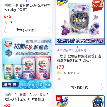
一匙靈抗菌EX洗衣精補充
商店
包1.5kg【愛買】
79
$
補貨中
4.9
加入購物車
洗淨異味 享受純粹香氛
一匙靈 歡馨蝶舞紫羅蘭香超濃
縮洗衣精(補充包1.5kg)
79
$
5
(
8
)
總銷量>50
券
貨到通知我
【一匙靈】Attack 抗菌E
商店
X洗衣精補充包(1.5kg) 極速淨E
X 防螨 超濃縮洗衣精 強力消臭
82
$