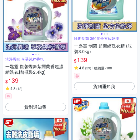
補貨中
除垢制菌 360度全方位乾淨
一匙靈 制菌 超濃縮洗衣精 (瓶
裝3.0kg)
139
洗淨異味 享受純粹香氛
$
一匙靈 歡馨蝶舞紫羅蘭香超濃
4.8
(
29
)
總銷量>100
縮洗衣精(瓶裝2.4kg)
券
139
$
貨到通知我
4.8
(
12
)
券
貨到通知我
補貨中