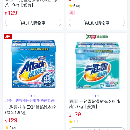
柔1.9kg【愛買】
5
(
3
)
129
券
$
加入購物車
加入購物車
只要一匙就能達到潔淨 除菌效果
一匙靈超濃縮洗衣粉-制
商店
菌1.9kg【愛買】
一匙靈 抗菌EX超濃縮洗衣粉
(盒裝1.8Kg)
129
$
129
$
4.1
5
(
3
)