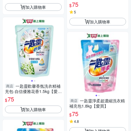
75
$
加入購物車
5
加入購物車
一匙靈歡馨香氛洗衣精補
商店
充包-自信優雅花香1.5kg【愛
買】
75
$
一匙靈淨柔超濃縮洗衣精
商店
補充包1.8kg【愛買】
加入購物車
75
$
4.8
加入購物車