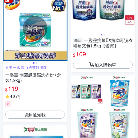
補貨中
一匙靈抗菌EX抗病毒洗衣
商店
精補充包1.5kg【愛買】
109
$
加入購物車
只要一匙 淨白透亮好潔淨
一匙靈 制菌超濃縮洗衣粉 (盒
裝1.9kg)
119
$
4.8
(
7
)
券
貨到通知我