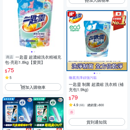
補貨中
一匙靈 超濃縮洗衣精補充
商店
包-亮彩1.8kg【愛買】
75
$
5
徹底洗淨頑強污垢
一匙靈 制菌 超濃縮 洗衣精 (補
加入購物車
充包1.9kg)
79
$
4.9
(
66
)
總銷量>800
券
貨到通知我