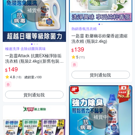
補貨中
熱銷香氛洗衣精
一匙靈 歡馨幽谷鈴蘭香超濃縮
洗衣精 (瓶裝2.4kg)
139
極速洗淨 去除頑菌與異味
$
一匙靈Attack 抗菌EX極淨除垢
5
(
11
)
洗衣精 (瓶裝2.4kg)(新舊包裝混
券
出)
149
$
貨到通知我
4.8
(
18
)
總銷量>100
券
貨到通知我
補貨中