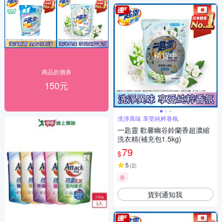
補貨中
商品折價券
150元
洗淨異味 享受純粹香氛
一匙靈 歡馨幽谷鈴蘭香超濃縮
洗衣精(補充包1.5kg)
79
$
5
(
2
)
券
貨到通知我