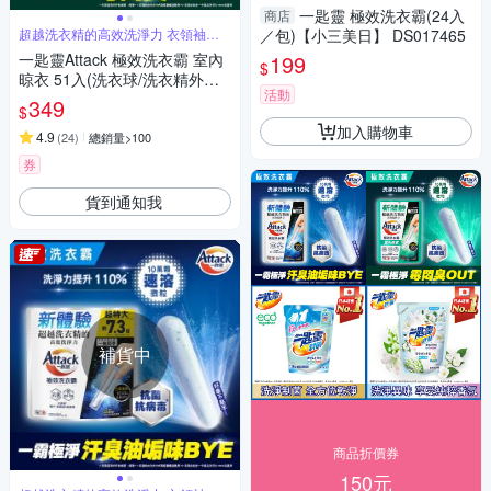
一匙靈 極效洗衣霸(24入
商店
超越洗衣精的高效洗淨力 衣領袖口
／包)【小三美日】 DS017465
超潔淨
一匙靈Attack 極效洗衣霸 室內
199
$
晾衣 51入(洗衣球/洗衣精外的
活動
新選擇)
349
$
加入購物車
4.9
(
24
)
總銷量>100
券
貨到通知我
補貨中
商品折價券
150元