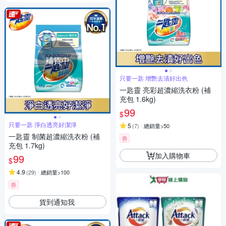
補貨中
只要一匙 增艷去漬好出色
一匙靈 亮彩超濃縮洗衣粉 (補
充包 1.6kg)
99
$
只要一匙 淨白透亮好潔淨
5
(
7
)
總銷量>50
一匙靈 制菌超濃縮洗衣粉 (補
券
充包 1.7kg)
加入購物車
99
$
4.9
(
29
)
總銷量>100
券
貨到通知我