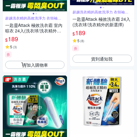
超越洗衣精的高效洗淨力 衣領袖口
超潔淨
超越洗衣精的高效洗淨力 衣領袖口
一匙靈Attack 極效洗衣霸 24入
超潔淨
(洗衣球/洗衣精外的新選擇)
一匙靈Attack 極效洗衣霸 室內
晾衣 24入(洗衣球/洗衣精外的
189
$
新選擇)
189
$
5
(
8
)
5
(
3
)
券
券
貨到通知我
加入購物車
補貨中