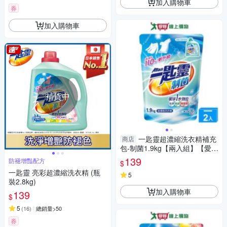
加入購物車
券
加入購物車
補貨中
一匙靈超濃縮洗衣精補充
商店
包-制菌1.9kg【兩入組】【愛
買】
139
防褪增豔配方
$
一匙靈 亮彩超濃縮洗衣精 (瓶
5
裝2.8kg)
加入購物車
139
$
5
(
16
)
總銷量>50
券