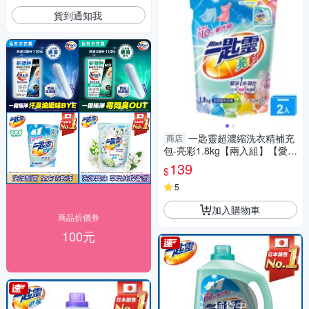
貨到通知我
一匙靈超濃縮洗衣精補充
商店
包-亮彩1.8kg【兩入組】【愛
買】
139
$
5
加入購物車
商品折價券
100元
補貨中