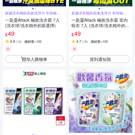
超越洗衣精的高效洗淨力 衣領袖口
超越洗衣精的高效洗淨力 衣領袖口
超潔淨
超潔淨
一匙靈Attack 極效洗衣霸 7入
一匙靈Attack 極效洗衣霸 室內
(洗衣球/洗衣精外的新選擇)
晾衣 7入 (洗衣球/洗衣精外的新
選擇)
49
49
$
$
4.9
4.7
(
14
)
總銷量>100
(
16
)
總銷量>100
券
券
加入購物車
貨到通知我