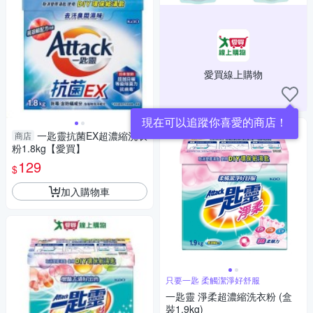
愛買線上購物
現在可以追蹤你喜愛的商店！
一匙靈抗菌EX超濃縮洗衣
商店
粉1.8kg【愛買】
129
$
加入購物車
只要一匙 柔觸潔淨好舒服
一匙靈 淨柔超濃縮洗衣粉 (盒
裝1.9kg)