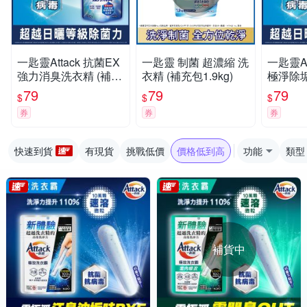
一匙靈Attack 抗菌EX
一匙靈 制菌 超濃縮 洗
一匙靈At
強力消臭洗衣精 (補充
衣精 (補充包1.9kg)
極淨除垢
包1.5kg)(新舊包裝混
包1.5k
79
79
79
$
$
$
出)
券
券
券
快速到貨
有現貨
挑戰低價
價格低到高
功能
類型
補貨中