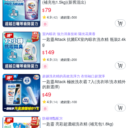
(補充包1.5kg)(新舊混出)
79
$
4.9
(
42
)
總銷量>500
券
室內晾衣 強力消臭技術 陽光花果香
一匙靈Attack 抗菌EX室內晾衣洗衣精 瓶裝2.4k
g
149
$
4.9
(
33
)
總銷量>200
券
超越洗衣精的高效洗淨力 衣領袖口超潔淨
一匙靈Attack 極效洗衣霸 7入(洗衣球/洗衣精外
的新選擇)
49
$
4.9
(
14
)
總銷量>100
券
防褪增豔配方
一匙靈 亮彩超濃縮洗衣精 (補充包1.8kg)