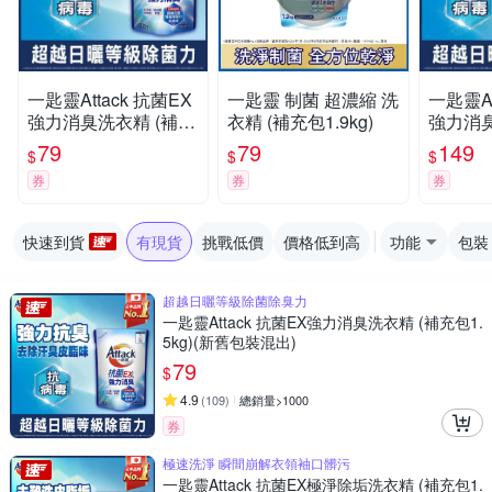
一匙靈Attack 抗菌EX
一匙靈 制菌 超濃縮 洗
一匙靈At
強力消臭洗衣精 (補充
衣精 (補充包1.9kg)
強力消臭
包1.5kg)(新舊包裝混
2.4kg
79
79
149
$
$
$
出)
券
券
券
快速到貨
有現貨
挑戰低價
價格低到高
功能
包裝
超越日曬等級除菌除臭力
一匙靈Attack 抗菌EX強力消臭洗衣精 (補充包1.
5kg)(新舊包裝混出)
79
$
4.9
(
109
)
總銷量>1000
券
極速洗淨 瞬間崩解衣領袖口髒污
一匙靈Attack 抗菌EX極淨除垢洗衣精 (補充包1.