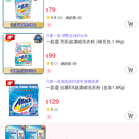
79
$
4.9
(
20
)
總銷量>50
券
只要一匙 增艷去漬好出色
一匙靈 亮彩超濃縮洗衣粉 (補充包 1.6kg)
99
$
5
(
7
)
總銷量>50
券
只要一匙就能達到潔淨 除菌效果
一匙靈 抗菌EX超濃縮洗衣粉 (盒裝1.8Kg)
129
$
5
(
3
)
券