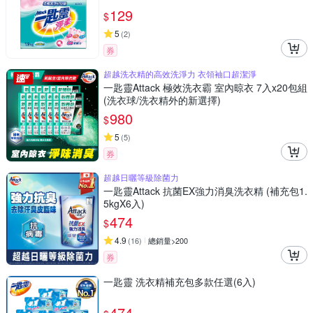
129
$
5
(
2
)
券
超越洗衣精的高效洗淨力 衣領袖口超潔淨
一匙靈Attack 極效洗衣霸 室內晾衣 7入x20包組
(洗衣球/洗衣精外的新選擇)
980
$
5
(
5
)
券
超越日曬等級除菌力
一匙靈Attack 抗菌EX強力消臭洗衣精 (補充包1.
5kgX6入)
474
$
4.9
(
16
)
總銷量>200
券
一匙靈 洗衣精補充包多款任選(6入)
474