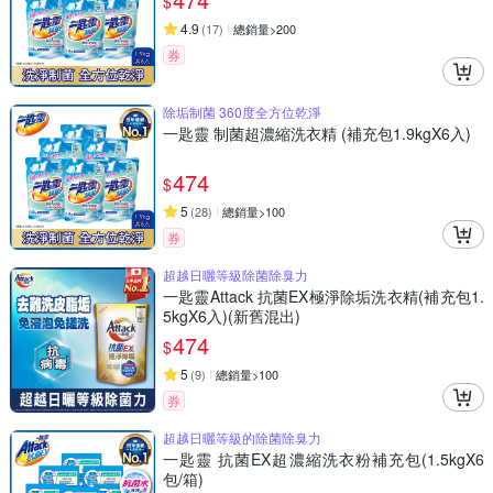
$
4.9
(
17
)
總銷量>200
券
除垢制菌 360度全方位乾淨
一匙靈 制菌超濃縮洗衣精 (補充包1.9kgX6入)
474
$
5
(
28
)
總銷量>100
券
超越日曬等級除菌除臭力
一匙靈Attack 抗菌EX極淨除垢洗衣精(補充包1.
5kgX6入)(新舊混出)
474
$
5
(
9
)
總銷量>100
券
超越日曬等級的除菌除臭力
一匙靈 抗菌EX超濃縮洗衣粉補充包(1.5kgX6
包/箱)