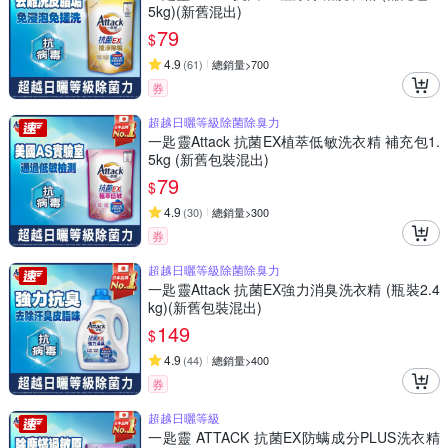
5kg)(新舊混出)
79
$
4.9
(
61
)
總銷量>700
券
超越日曬等級除菌除臭力
一匙靈Attack 抗菌EX植萃低敏洗衣精 補充包1.
5kg (新舊包裝混出)
79
$
4.9
(
30
)
總銷量>300
券
超越日曬等級除菌除臭力
一匙靈Attack 抗菌EX強力消臭洗衣精 (瓶裝2.4
kg)(新舊包裝混出)
149
$
4.9
(
44
)
總銷量>400
券
超越日曬等級
一匙靈 ATTACK 抗菌EX防螨成分PLUS洗衣精