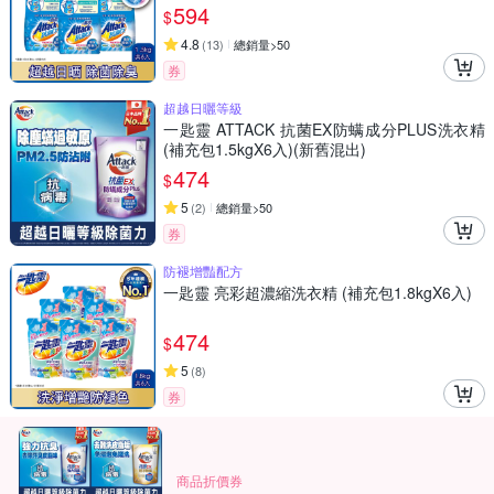
594
$
4.8
(
13
)
總銷量>50
券
超越日曬等級
一匙靈 ATTACK 抗菌EX防螨成分PLUS洗衣精
(補充包1.5kgX6入)(新舊混出)
474
$
5
(
2
)
總銷量>50
券
防褪增豔配方
一匙靈 亮彩超濃縮洗衣精 (補充包1.8kgX6入)
474
$
5
(
8
)
券
商品折價券