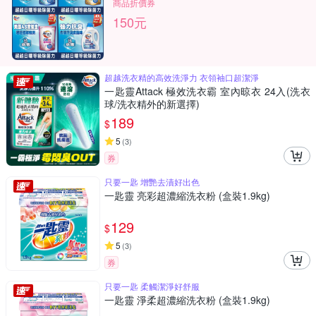
商品折價券
150元
超越洗衣精的高效洗淨力 衣領袖口超潔淨
一匙靈Attack 極效洗衣霸 室內晾衣 24入(洗衣
球/洗衣精外的新選擇)
189
$
5
(
3
)
券
只要一匙 增艷去漬好出色
一匙靈 亮彩超濃縮洗衣粉 (盒裝1.9kg)
129
$
5
(
3
)
券
只要一匙 柔觸潔淨好舒服
一匙靈 淨柔超濃縮洗衣粉 (盒裝1.9kg)