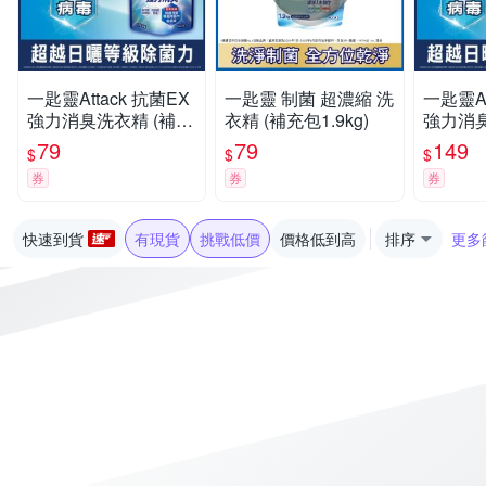
一匙靈Attack 抗菌EX
一匙靈 制菌 超濃縮 洗
一匙靈At
強力消臭洗衣精 (補充
衣精 (補充包1.9kg)
強力消臭
包1.5kg)(新舊包裝混
2.4kg
79
79
149
$
$
$
出)
券
券
券
快速到貨
有現貨
挑戰低價
價格低到高
排序
更多