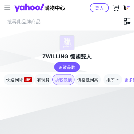
Yahoo購物中心
登入
ZWILLING 德國雙人
追蹤品牌
快速到貨
有現貨
挑戰低價
價格低到高
排序
更多