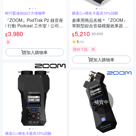
輕巧緊湊的設計方便攜帶
購衷心+聯名卡最高10%回饋
『ZOOM』PodTrak P2 錄音座
倉庫用商品名稱＊『ZOOM』
/ 行動 Podcast 工作室 / 公司貨
單顆型綜合音箱模擬效果器 MS
保固
-80IR+ / 公司貨保固
3,980
5,210
$5,602
$
$
5
券
(
1
)
限時下殺
券
加入購物車
加入購物車
補貨中
購衷心+聯名卡最高10%回饋