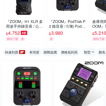
『ZOOM』H1 XLR 多
『ZOOM』PodTrak P
倉庫用
用途手持錄音座 / 公司
2 錄音座 / 行動 Podca
OOM
貨保固
st 工作室 / 公司貨保固
箱模擬效果
4,752
3,980
5,21
9折
$
$
$
R+ / 
限時下殺
券
券
限時下殺
快速到貨
有現貨
挑戰低價
價格低到高
類型
顏色