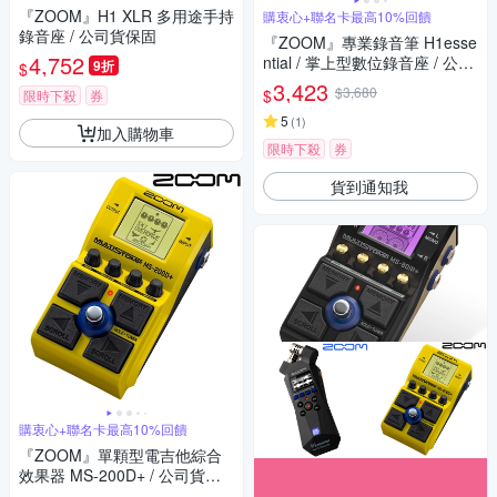
『ZOOM』H1 XLR 多用途手持
購衷心+聯名卡最高10%回饋
錄音座 / 公司貨保固
『ZOOM』專業錄音筆 H1esse
4,752
ntial / 掌上型數位錄音座 / 公司
9折
$
貨保固
3,423
$3,680
$
限時下殺
券
5
(
1
)
加入購物車
限時下殺
券
貨到通知我
購衷心+聯名卡最高10%回饋
『ZOOM』單顆型電吉他綜合
效果器 MS-200D+ / 公司貨保
固