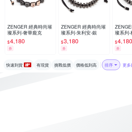
ZENGER 經典時尚璀
ZENGER 經典時尚璀
ZENGER 經典
璨系列-奢華龐克
璨系列-朱利安-銀
璨系列-
4,180
3,180
4,18
$
$
$
券
券
券
快速到貨
有現貨
挑戰低價
價格低到高
排序
更多