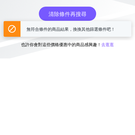
清除條件再搜尋
無符合條件的商品結果，換換其他篩選條件吧！
或
也許你會對這些價格優惠中的商品感興趣！
去逛逛