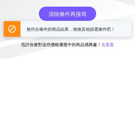
清除條件再搜尋
無符合條件的商品結果，換換其他篩選條件吧！
或
也許你會對這些價格優惠中的商品感興趣！
去逛逛