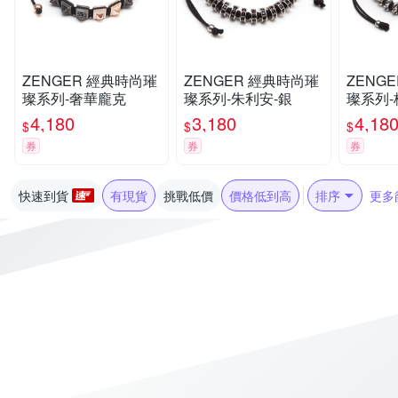
ZENGER 經典時尚璀
ZENGER 經典時尚璀
ZENGER 經典
璨系列-奢華龐克
璨系列-朱利安-銀
璨系列-
4,180
3,180
4,18
$
$
$
券
券
券
快速到貨
有現貨
挑戰低價
價格低到高
排序
更多