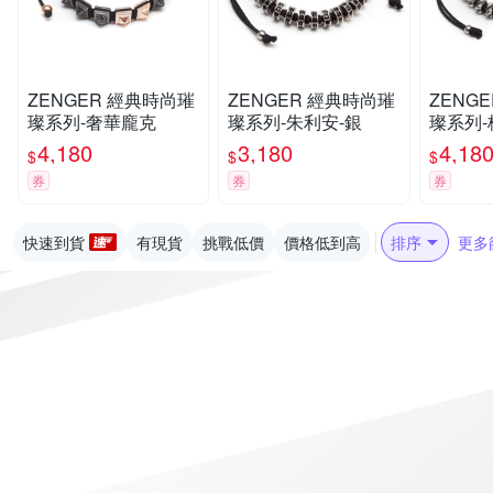
ZENGER 經典時尚璀
ZENGER 經典時尚璀
ZENGER 經典
璨系列-奢華龐克
璨系列-朱利安-銀
璨系列-
4,180
3,180
4,18
$
$
$
券
券
券
快速到貨
有現貨
挑戰低價
價格低到高
排序
更多