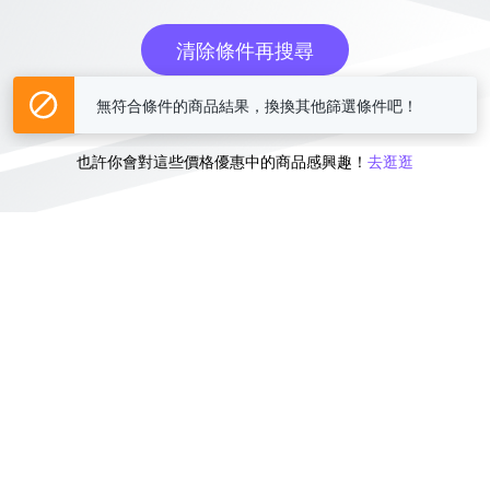
清除條件再搜尋
無符合條件的商品結果，換換其他篩選條件吧！
或
也許你會對這些價格優惠中的商品感興趣！
去逛逛