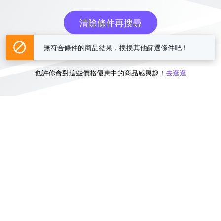
清除條件再搜尋
無符合條件的商品結果，換換其他篩選條件吧！
或
也許你會對這些價格優惠中的商品感興趣！
去逛逛