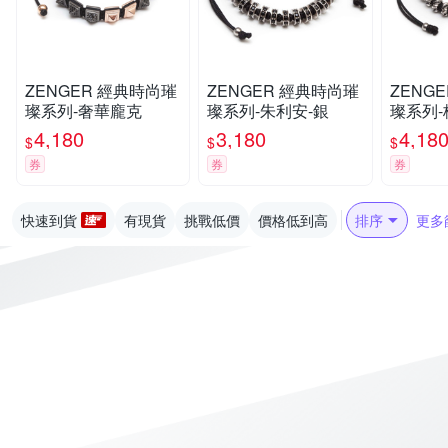
ZENGER 經典時尚璀
ZENGER 經典時尚璀
ZENGER 經典
璨系列-奢華龐克
璨系列-朱利安-銀
璨系列-
4,180
3,180
4,18
$
$
$
券
券
券
快速到貨
有現貨
挑戰低價
價格低到高
排序
更多