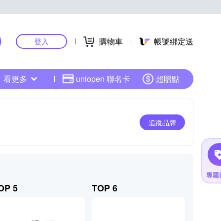
購物車
帳號綁定送
登入
看更多
uniopen 聯名卡
超贈點
追蹤品牌
OP 5
TOP 6
TOP