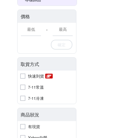
價格
-
確定
取貨方式
快速到貨
7-11常溫
7-11冷凍
商品狀況
有現貨
Yahoo自營