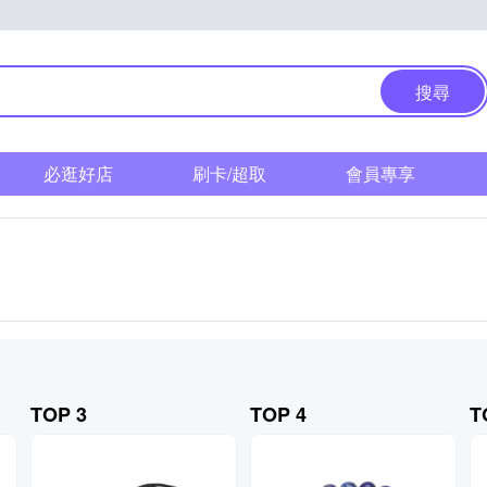
搜尋
必逛好店
刷卡/超取
會員專享
TOP 3
TOP 4
T