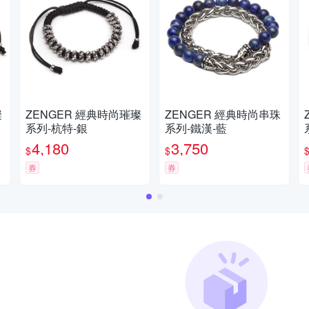
ZENGER 經典時尚璀璨
ZENGER 經典時尚串珠
Z
系列-杭特-銀
系列-鐵漢-藍
4,180
3,750
$
$
券
券