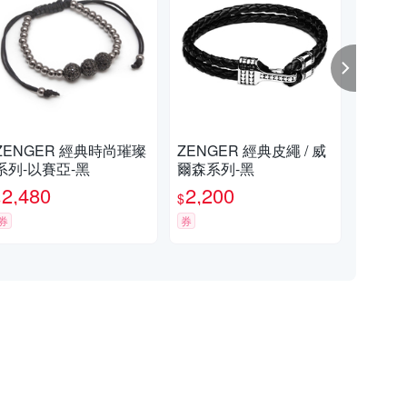
ENGER 經典時尚璀璨
ZENGER 經典皮繩 / 威
ZE
系列-以賽亞-黑
爾森系列-黑
約-
2,480
2,200
2,
$
$
$
券
券
券