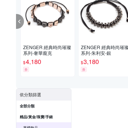
ZENGER 經典時尚璀璨
ZENGER 經典時尚璀璨
系列-奢華龐克
系列-朱利安-銀
4,180
3,180
$
$
券
券
依分類篩選
全部分類
精品/黃金/珠寶/手錶
專櫃飾品