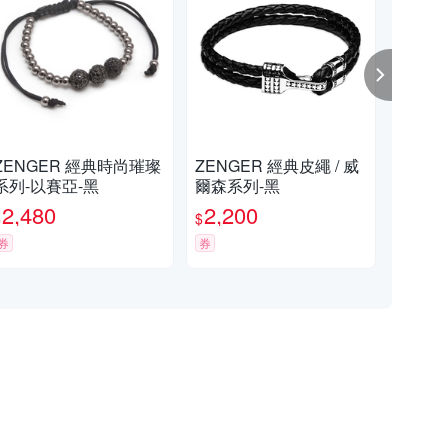
ENGER 經典時尚璀璨
ZENGER 經典皮繩 / 威
ZE
系列-以賽亞-黑
爾森系列-黑
約-
2,480
2,200
2,
$
$
$
券
券
券