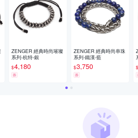
ZENGER 經典時尚璀璨
ZENGER 經典時尚串珠
Z
系列-杭特-銀
系列-鐵漢-藍
4,180
3,750
$
$
券
券