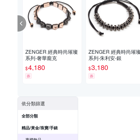
ZENGER 經典時尚璀璨
ZENGER 經典時尚璀璨
系列-奢華龐克
系列-朱利安-銀
4,180
3,180
$
$
券
券
依分類篩選
全部分類
精品/黃金/珠寶/手錶
專櫃飾品