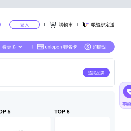
購物車
帳號綁定送
登入
看更多
uniopen 聯名卡
超贈點
追蹤品牌
OP 5
TOP 6
TOP