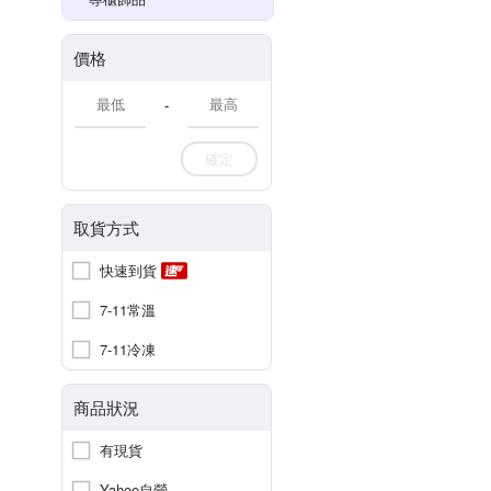
價格
-
確定
取貨方式
快速到貨
7-11常溫
7-11冷凍
商品狀況
有現貨
Yahoo自營