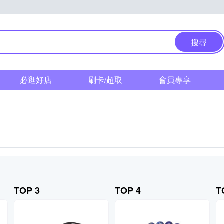
搜尋
必逛好店
刷卡/超取
會員專享
TOP 3
TOP 4
T