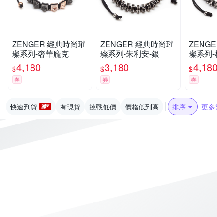
ZENGER 經典時尚璀
ZENGER 經典時尚璀
ZENGER 經典
璨系列-奢華龐克
璨系列-朱利安-銀
璨系列-
4,180
3,180
4,18
$
$
$
券
券
券
快速到貨
有現貨
挑戰低價
價格低到高
排序
更多