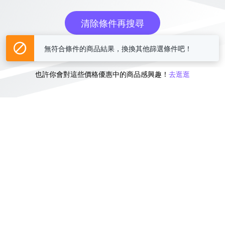
清除條件再搜尋
無符合條件的商品結果，換換其他篩選條件吧！
或
也許你會對這些價格優惠中的商品感興趣！
去逛逛