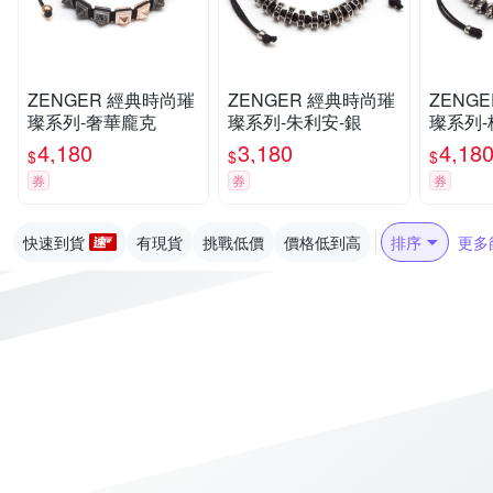
ZENGER 經典時尚璀
ZENGER 經典時尚璀
ZENGER 經典
璨系列-奢華龐克
璨系列-朱利安-銀
璨系列-
4,180
3,180
4,18
$
$
$
券
券
券
快速到貨
有現貨
挑戰低價
價格低到高
排序
更多