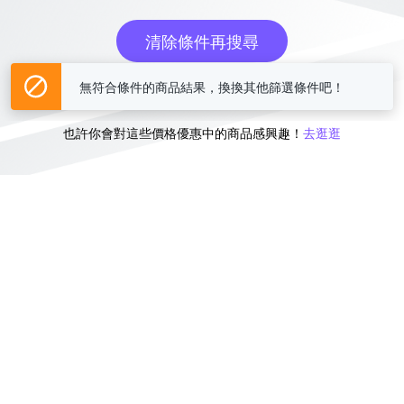
清除條件再搜尋
無符合條件的商品結果，換換其他篩選條件吧！
或
也許你會對這些價格優惠中的商品感興趣！
去逛逛