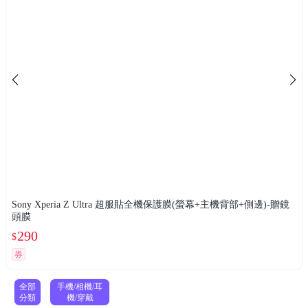
Sony Xperia Z Ultra 超服貼全機保護膜(螢幕+主機背部+側邊)-贈鏡
頭膜
290
$
券
全部
手機/相機/耳
分類
機/穿戴