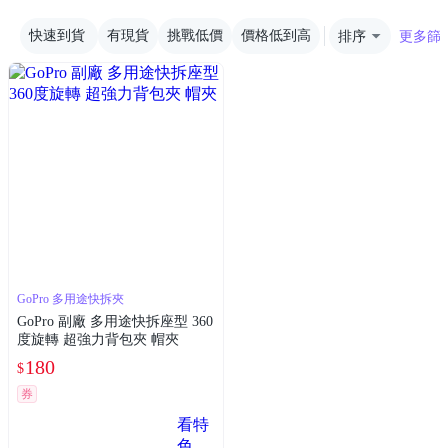
快速到貨
有現貨
挑戰低價
價格低到高
排序
更多篩
GoPro 多用途快拆夾
GoPro 副廠 多用途快拆座型 360
度旋轉 超強力背包夾 帽夾
180
$
券
看特
色