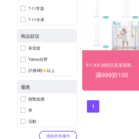
7-11常溫
7-11冷凍
商品狀況
有現貨
Yahoo自營
8/1-8/9 婦幼玩具童裝鞋 指定品滿999折100
評價4顆
以上
滿999折100
優惠
挑戰低價
1
券
活動
清除所有條件