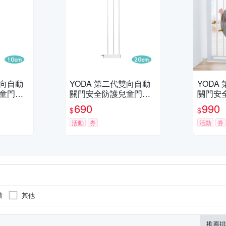
雙向自動
YODA 第二代雙向自動
YODA
童門欄
關門安全防護兒童門欄
關門安
加長配件-20cm
690
990
$
$
活動
券
活動
券
擋
其他
推薦排