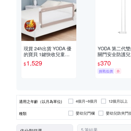
現貨 24h出貨 YODA 優
YODA 第二代
的寶貝 1鍵快收兒童用
關門安全防護兒
床邊護欄， 149.5 x 56.5
加長配件-10cm
1,529
370
$
$
cm， 暖沙米 12-1
挑戰低價
券
4個月~6個月
12個月以上
適用之年齡（以月為單位)
嬰幼兒門欄
嬰幼兒防夾門
種類
5 筆結果
依分類篩選