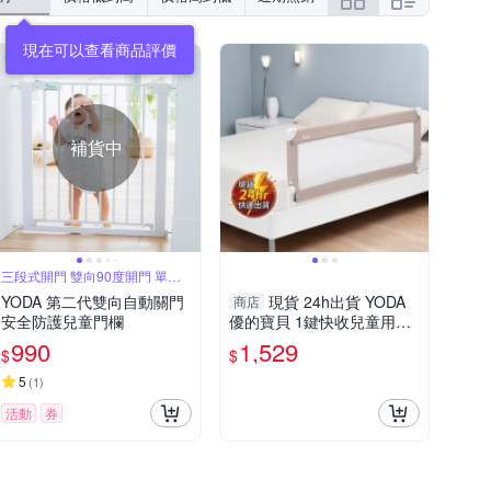
現在可以查看商品評價
補貨中
三段式開門 雙向90度開門 單手
即可操作
YODA 第二代雙向自動關門
現貨 24h出貨 YODA
商店
安全防護兒童門欄
優的寶貝 1鍵快收兒童用床
邊護欄， 149.5 x 56.5cm，
990
1,529
$
$
暖沙米 12-1
5
(
1
)
活動
券