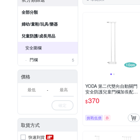
全部分類
婦幼/童鞋/玩具/樂器
兒童防護/成長用品
安全圍欄
門欄
5
價格
YODA 第二代雙向自動關門
-
安全防護兒童門欄加長配件-
10cm
370
$
確定
挑戰低價
券
取貨方式
快速到貨