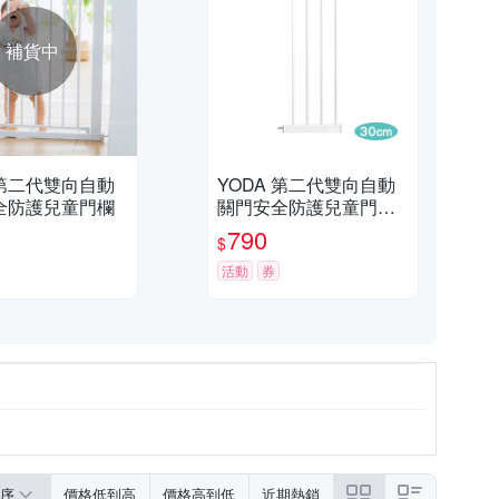
補貨中
 第二代雙向自動
YODA 第二代雙向自動
全防護兒童門欄
關門安全防護兒童門欄
加長配件-30cm
790
$
活動
券
序
價格低到高
價格高到低
近期熱銷