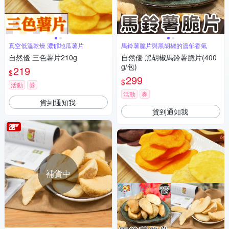
真空低溫乾燥 濃郁地瓜薯片
馬鈴薯脆片與黑胡椒的濃郁香氣
自然優 三色薯片210g
自然優 黑胡椒馬鈴薯脆片(400
g/包)
219
$
299
$
活動
券
活動
券
貨到通知我
貨到通知我
補貨中