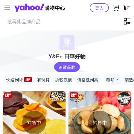
Yahoo購物中心
登入
Y&F+ 日華好物
追蹤品牌
快速到貨
有現貨
挑戰低價
價格低到高
種類
製造
補貨中
補貨中