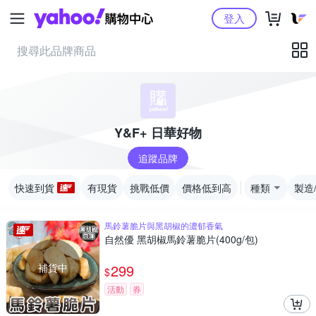
Yahoo購物中心
登入
Y&F+ 日華好物
追蹤品牌
快速到貨
有現貨
挑戰低價
價格低到高
種類
製造
馬鈴薯脆片與黑胡椒的濃郁香氣
自然優 黑胡椒馬鈴薯脆片(400g/包)
補貨中
299
$
活動
券