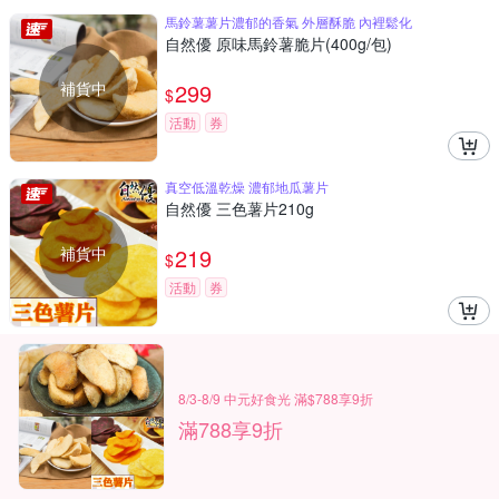
馬鈴薯薯片濃郁的香氣 外層酥脆 內裡鬆化
自然優 原味馬鈴薯脆片(400g/包)
補貨中
299
$
活動
券
真空低溫乾燥 濃郁地瓜薯片
自然優 三色薯片210g
補貨中
219
$
活動
券
8/3-8/9 中元好食光 滿$788享9折
滿788享9折