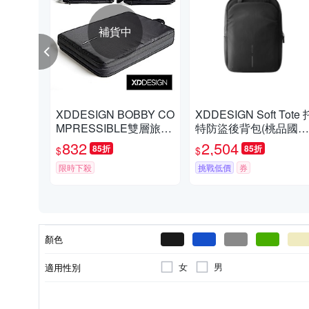
補貨中
XDDESIGN BOBBY CO
XDDESIGN Soft Tote 
MPRESSIBLE雙層旅行
特防盜後背包(桃品國際
收納伸縮包(桃品國際公
公司貨)
832
2,504
85折
85折
$
$
司貨)
限時下殺
挑戰低價
券
顏色
女
男
適用性別
Polyester人造聚酯纖維
電腦包
全素面
塑膠
研磨罐/研磨器
包包內部襯底墊
不鏽鋼
托特包
輕量防潑水
桌上型水壺
玻璃
其他
尼
材質
包款
風格元素
主材質
種類
功能