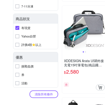
7-11冷凍
商品狀況
有現貨
Yahoo自營
評價4顆
以上
優惠
XDDESIGN Arata USB外接
充電15吋筆電包(桃品國際
挑戰低價
公司貨)
2,580
$
券
活動
券
清除所有條件