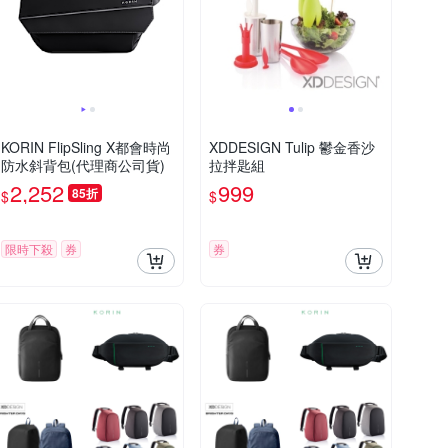
KORIN FlipSling X都會時尚
XDDESIGN Tulip 鬱金香沙
防水斜背包(代理商公司貨)
拉拌匙組
2,252
999
85折
$
$
限時下殺
券
券