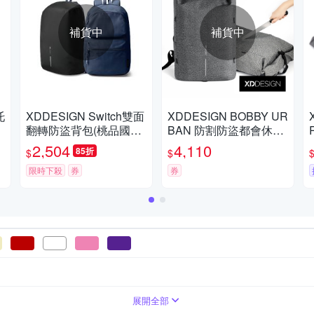
補貨中
補貨中
托
XDDESIGN Switch雙面
XDDESIGN BOBBY UR
翻轉防盜背包(桃品國際
BAN 防割防盜都會休閒
公司貨)
包(桃品國際公司貨)
2,504
4,110
85折
$
$
限時下殺
券
券
包款
龍
西式茶壺
其他材質
餐夾
展開全部