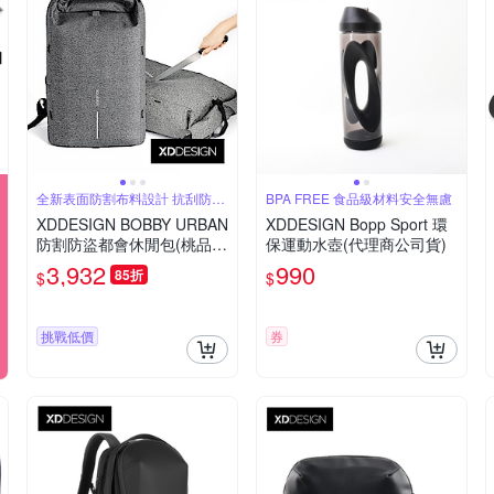
全新表面防割布料設計 抗刮防潑
BPA FREE 食品級材料安全無慮
水
XDDESIGN BOBBY URBAN
XDDESIGN Bopp Sport 環
防割防盜都會休閒包(桃品國
保運動水壺(代理商公司貨)
際公司貨)
3,932
990
85折
$
$
挑戰低價
券