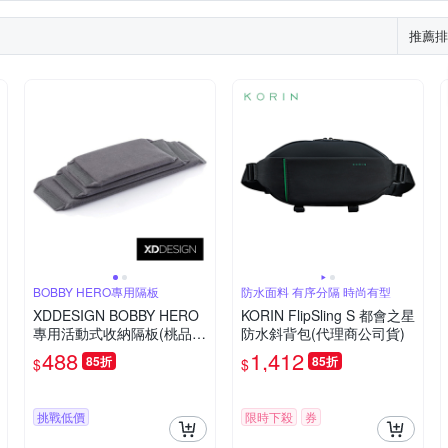
推薦排
BOBBY HERO專用隔板
防水面料 有序分隔 時尚有型
XDDESIGN BOBBY HERO
KORIN FlipSling S 都會之星
專用活動式收納隔板(桃品國
防水斜背包(代理商公司貨)
際公司貨)
488
1,412
85折
85折
$
$
挑戰低價
限時下殺
券