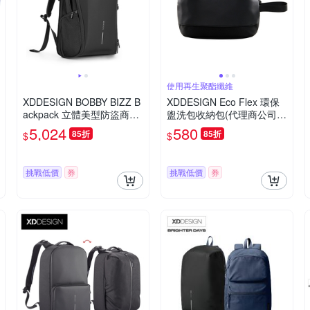
使用再生聚酯纖維
XDDESIGN BOBBY BIZZ B
XDDESIGN Eco Flex 環保
ackpack 立體美型防盜商務
盥洗包收納包(代理商公司
旅行後背包(桃品國際公司
貨)
5,024
580
85折
85折
$
$
貨)
挑戰低價
券
挑戰低價
券