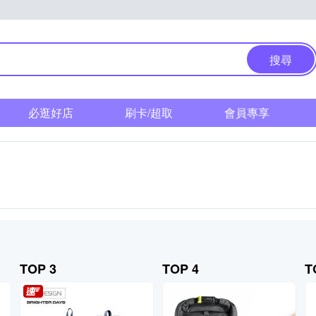
搜尋
必逛好店
刷卡/超取
會員專享
TOP 3
TOP 4
T