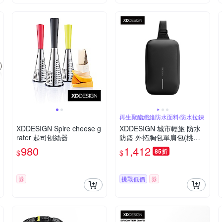
再生聚酯纖維防水面料/防水拉鍊
XDDESIGN Spire cheese g
XDDESIGN 城市輕旅 防水
rater 起司刨絲器
防盜 外拓胸包單肩包(桃品
國際公司貨)
980
1,412
85折
$
$
券
挑戰低價
券