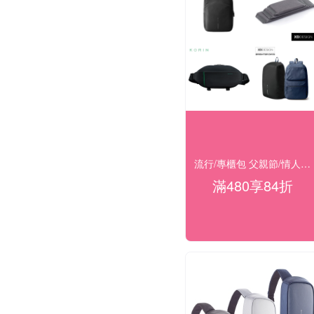
流行/專櫃包 父親節/情人節 滿480享84折
滿480享84折