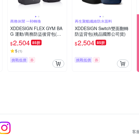
商務休閒 一秒轉換
再生聚酯纖維防水面料
XDDESIGN FLEX GYM BA
XDDESIGN Switch雙面翻轉
G 運動/商務防盜後背包(桃
防盜背包(桃品國際公司貨)
品國際公司貨)
2,504
2,504
85折
85折
$
$
5
(
1
)
挑戰低價
券
挑戰低價
券
客