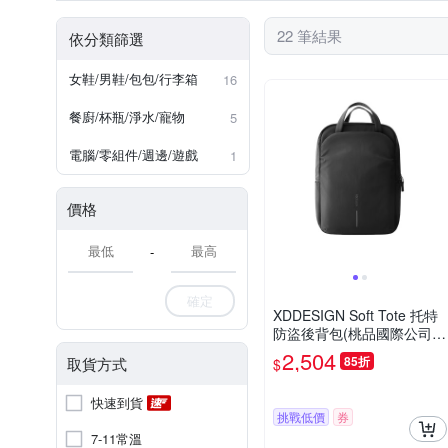
22 筆結果
依分類篩選
女鞋/男鞋/包包/行李箱
16
餐廚/杯瓶/淨水/寵物
5
電腦/零組件/週邊/遊戲
1
價格
-
確定
XDDESIGN Soft Tote 托特
防盜後背包(桃品國際公司
貨)
2,504
85折
取貨方式
$
快速到貨
挑戰低價
券
7-11常溫