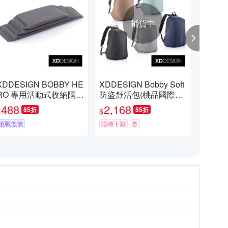
補貨中
XDDESIGN BOBBY HE
XDDESIGN Bobby Soft
XDD
RO 專用活動式收納隔板
防盜舒活包(桃品國際公
翻轉
(桃品國際公司貨)
司貨)
公司
488
2,168
2,
85折
85折
$
$
$
挑戰低價
限時下殺
券
挑戰