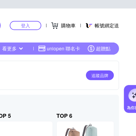
購物車
帳號綁定送
登入
看更多
uniopen 聯名卡
超贈點
追蹤品牌
OP 5
TOP 6
TOP