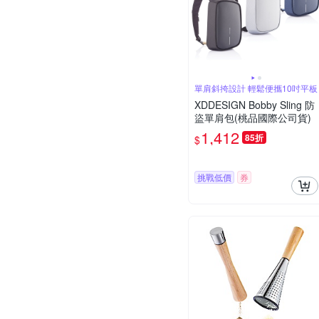
單肩斜挎設計 輕鬆便攜10吋平板
XDDESIGN Bobby Sling 防
盜單肩包(桃品國際公司貨)
1,412
85折
$
挑戰低價
券