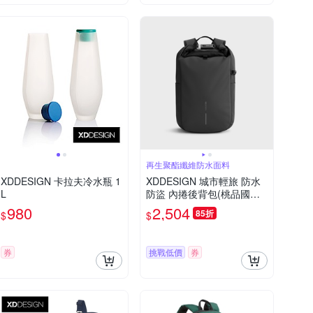
再生聚酯纖維防水面料
XDDESIGN 卡拉夫冷水瓶 1
XDDESIGN 城市輕旅 防水
L
防盜 內捲後背包(桃品國際
公司貨)
980
2,504
85折
$
$
券
挑戰低價
券