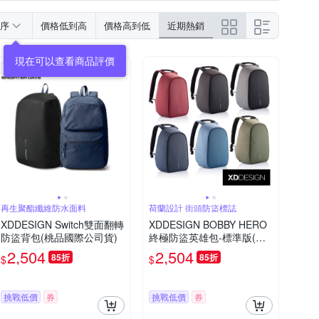
序
價格低到高
價格高到低
近期熱銷
再生聚酯纖維防水面料
荷蘭設計 街頭防盜標誌
XDDESIGN Switch雙面翻轉
XDDESIGN BOBBY HERO
防盜背包(桃品國際公司貨)
終極防盜英雄包-標準版(桃
品國際公司貨)
2,504
2,504
85折
85折
$
$
挑戰低價
券
挑戰低價
券