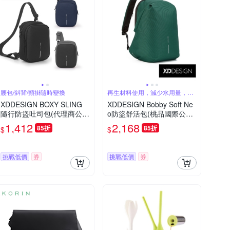
腰包/斜背/頸掛隨時變換
再生材料使用，減少水用量，降
低碳排放量
XDDESIGN BOXY SLING
XDDESIGN Bobby Soft Ne
隨行防盜吐司包(代理商公司
o防盜舒活包(桃品國際公司
貨)
貨)
1,412
2,168
85折
85折
$
$
挑戰低價
券
挑戰低價
券