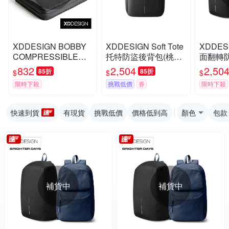
XDDESIGN BOBBY
XDDESIGN Soft Tote
XDDESI
COMPRESSIBLE雙
托特防盜後背包(桃品
面翻轉
層旅行收納伸縮包(桃
國際公司貨)
國際公司
832
2,504
2,50
85折
85折
$
$
$
品國際公司貨)
限時下殺
挑戰低價
券
限時下殺
快速到貨
有現貨
挑戰低價
價格低到高
顏色
包款
補貨中
補貨中