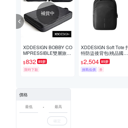
補貨中
XDDESIGN BOBBY CO
XDDESIGN Soft Tote 
MPRESSIBLE雙層旅行
特防盜後背包(桃品國際
收納伸縮包(桃品國際公
公司貨)
832
2,504
85折
85折
$
$
司貨)
限時下殺
挑戰低價
券
價格
-
確定