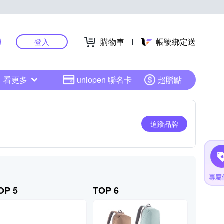
購物車
帳號綁定送
登入
看更多
uniopen 聯名卡
超贈點
追蹤品牌
OP 5
TOP 6
TOP