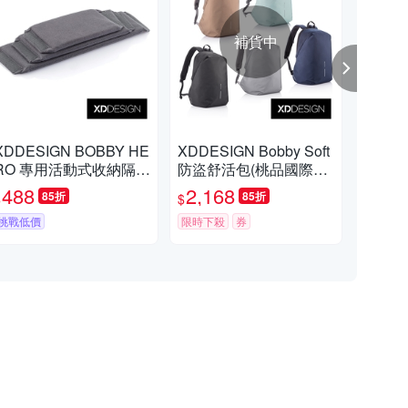
補貨中
XDDESIGN BOBBY HE
XDDESIGN Bobby Soft
XDD
RO 專用活動式收納隔板
防盜舒活包(桃品國際公
翻轉
(桃品國際公司貨)
司貨)
公司
488
2,168
2,
85折
85折
$
$
$
挑戰低價
限時下殺
券
挑戰