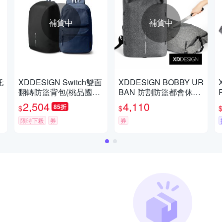
補貨中
補貨中
托
XDDESIGN Switch雙面
XDDESIGN BOBBY UR
翻轉防盜背包(桃品國際
BAN 防割防盜都會休閒
公司貨)
包(桃品國際公司貨)
2,504
4,110
85折
$
$
限時下殺
券
券