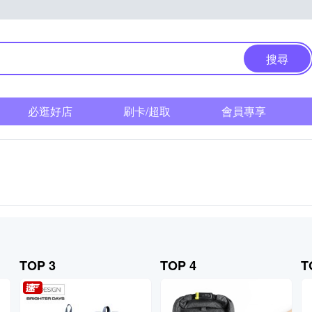
搜尋
必逛好店
刷卡/超取
會員專享
TOP 3
TOP 4
T