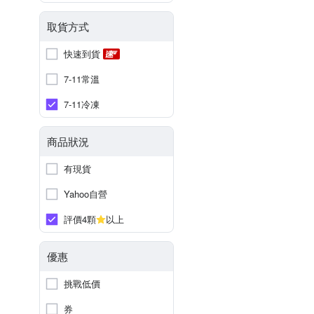
取貨方式
快速到貨
7-11常溫
7-11冷凍
商品狀況
有現貨
Yahoo自營
評價4顆
以上
優惠
挑戰低價
券