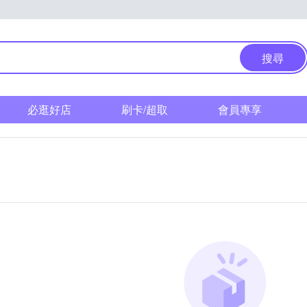
搜尋
必逛好店
刷卡/超取
會員專享