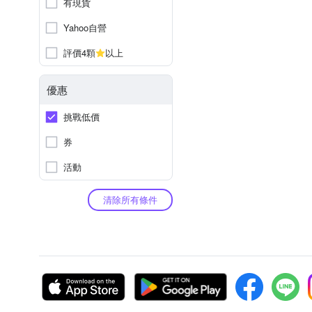
有現貨
Yahoo自營
評價4顆
以上
優惠
挑戰低價
券
活動
清除所有條件