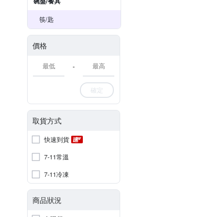
碗盤/餐具
筷/匙
價格
-
確定
取貨方式
快速到貨
7-11常溫
7-11冷凍
商品狀況