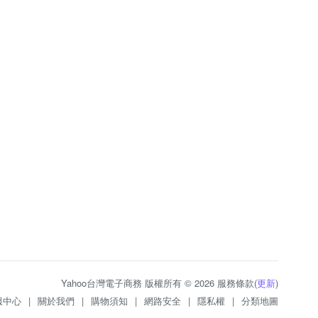
Yahoo台灣電子商務 版權所有 © 2026 服務條款(
更新
)
服中心
|
關於我們
|
購物須知
|
網路安全
|
隱私權
|
分類地圖