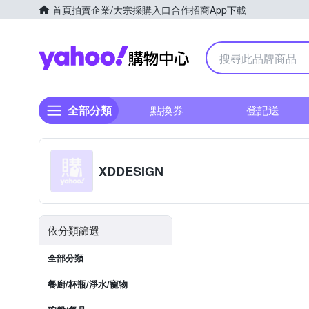
首頁
拍賣
企業/大宗採購入口
合作招商
App下載
Yahoo購物中心
全部分類
點換券
登記送
XDDESIGN
依分類篩選
全部分類
餐廚/杯瓶/淨水/寵物