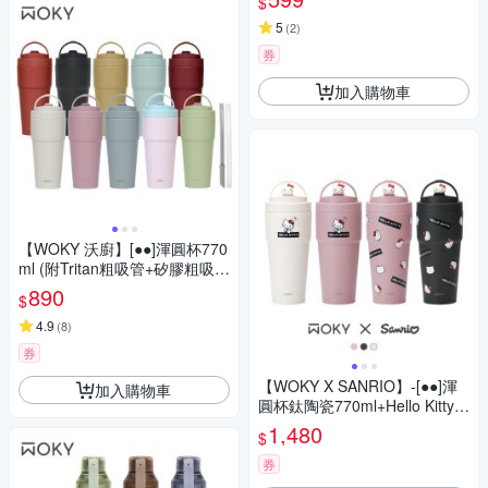
$
5
(
2
)
券
加入購物車
【WOKY 沃廚】[●●]渾圓杯770
ml (附Tritan粗吸管+矽膠粗吸
管)
890
$
4.9
(
8
)
券
【WOKY X SANRIO】-[●●]渾
加入購物車
圓杯鈦陶瓷770ml+Hello Kitty上
蓋吸管塞
1,480
$
券