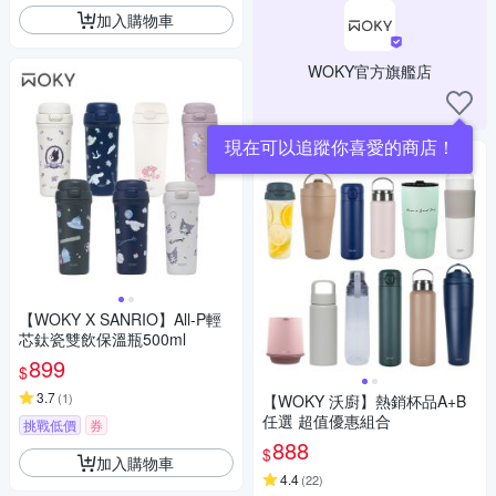
加入購物車
WOKY官方旗艦店
現在可以追蹤你喜愛的商店！
【WOKY X SANRIO】All-P輕
芯鈦瓷雙飲保溫瓶500ml
899
$
3.7
(
1
)
【WOKY 沃廚】熱銷杯品A+B
任選 超值優惠組合
挑戰低價
券
888
$
加入購物車
4.4
(
22
)