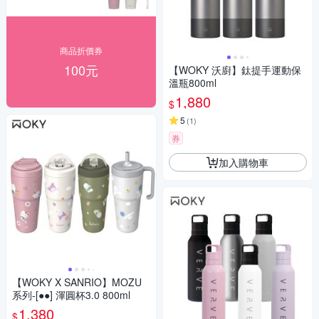
商品折價券
100元
【WOKY 沃廚】鈦提手運動保
溫瓶800ml
1,880
$
5
(
1
)
券
加入購物車
【WOKY X SANRIO】MOZU
系列-[●●] 渾圓杯3.0 800ml
1,380
$