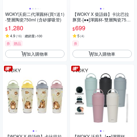
WOKY沃廚二代渾圓杯(買1送1)
【WOKY X 柴語錄】卡比巴拉
-雙層陶瓷750ml (含矽膠吸管)
豚寶-[●●]渾圓杯-雙層陶瓷750
ml
1,280
699
$
$
4.9
5
(
16
)
總銷量>100
(
4
)
券
贈品
券
加入購物車
加入購物車
【WOKY X 柴語錄】卡比巴拉
【WOKY 沃廚】 [●●]渾圓杯 -