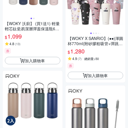
【WOKY 沃廚】 (買1送1) 輕量
輕芯鈦瓷易潔層彈蓋保溫瓶600
ML (5色可選)
1,099
$
【WOKY X SANRIO】(●●)渾圓
杯770ml(附矽膠粗吸管+彈跳粗
4.8
(
13
)
吸管)
1,280
券
$
4.9
(
7
)
總銷量>50
加入購物車
券
加入購物車