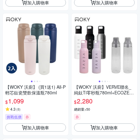
加入購物車
加入購物車
【WOKY 沃廚】 (買1送1) All-P
【WOKY 沃廚】VERVE聯名_
輕芯鈦瓷雙飲保溫瓶780ml
純鈦Ti零秒瓶780ml+ECOZEN
透明瓶800ml
1,099
2,280
$
$
4.3
(
8
)
總銷量>50
挑戰低價
券
券
加入購物車
加入購物車