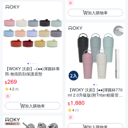
券
加入購物車
【WOKY 沃廚】–(●●)渾圓杯專
用-無痕防刮保護底墊
269
$
4.2
(
5
)
【WOKY 沃廚】[●●]渾圓杯770
ml 2.0升級版(附Tritan粗吸管
券
+矽膠粗吸管)(買1送1)
1,880
$
加入購物車
4
(
1
)
券
加入購物車