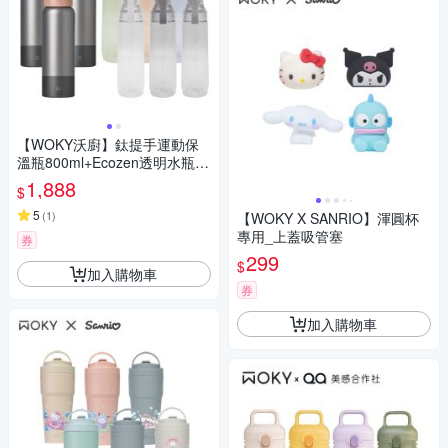
【WOKY沃廚】鈦提手運動保
溫瓶800ml+Ecozen透明水瓶80
0ml
1,888
$
5
(
1
)
【WOKY X SANRIO】渾圓杯
專用_上蓋吸管塞
券
299
$
加入購物車
券
加入購物車