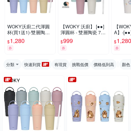
WOKY沃廚二代渾圓
【WOKY 沃廚】 [●●]
【WOKY
杯(買1送1)-雙層陶瓷7
渾圓杯 - 雙層陶瓷 750
A】-[
50ml (含矽膠吸管)
ml (含矽膠吸管)(多款
770ml(
1,280
999
1,28
$
$
$
任選)(買1送1)
券
券
券
分類
快速到貨
有現貨
挑戰低價
價格低到高
顏色