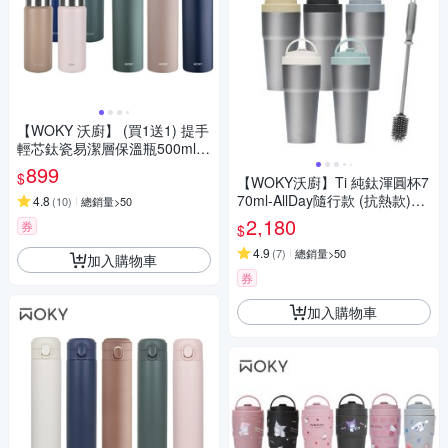
【WOKY 沃廚】 (買1送1) 提手
輕芯鈦瓷易潔層保溫瓶500ml+
800ml
899
$
【WOKY沃廚】Ti 純鈦渾圓杯7
70ml-AllDay隨行款 (抗熱款)
4.8
(
10
)
總銷量>50
+矽膠杯刷
2,180
券
$
4.9
(
7
)
總銷量>50
加入購物車
券
加入購物車