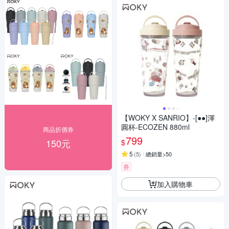
【WOKY X SANRIO】-[●●]渾
圓杯-ECOZEN 880ml
商品折價券
799
150元
$
5
(
5
)
總銷量>50
券
加入購物車