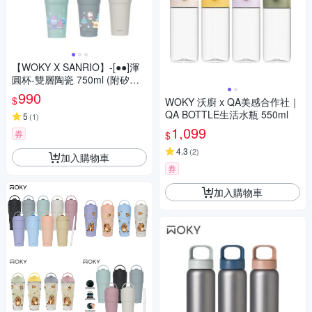
【WOKY X SANRIO】-[●●]渾
圓杯-雙層陶瓷 750ml (附矽膠
吸管)
990
$
WOKY 沃廚 x QA美感合作社｜
QA BOTTLE生活水瓶 550ml
5
(
1
)
1,099
券
$
4.3
(
2
)
加入購物車
券
加入購物車