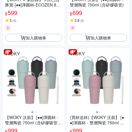
豚寶-[●●]渾圓杯-ECOZEN 880
雙層陶瓷 750ml (含矽膠吸管)
ml
599
699
$
$
5
3.8
(
6
)
(
2
)
券
券
加入購物車
加入購物車
【WOKY 沃廚】 [●●]渾圓杯 -
(買杯送杯)【WOKY 沃廚】 [●
雙層陶瓷 750ml (含矽膠吸管)
●]渾圓杯 - 雙層陶瓷 750ml 送
(多款任選)(買1送1)
渾圓杯-ECOZEN 880ml
999
999
$
$