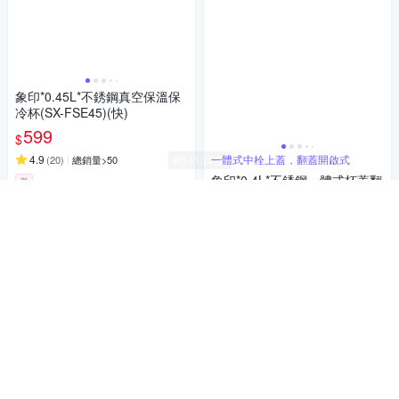
象印*0.45L*不銹鋼真空保溫保
冷杯(SX-FSE45)(快)
599
$
4.9
一體式中栓上蓋，翻蓋開啟式
(
20
)
總銷量>50
象印*0.4L*不銹鋼一體式杯蓋翻
券
蓋開啟式 隨行保溫保冷杯(SX-K
加入購物車
A40)(快)
811
$
4.8
(
12
)
總銷量>50
券
加入購物車