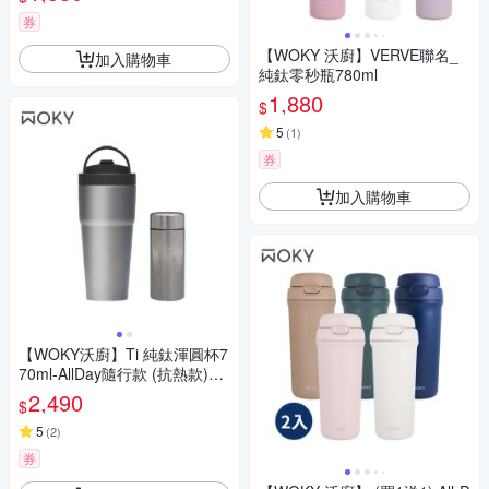
券
【WOKY 沃廚】VERVE聯名_
加入購物車
純鈦零秒瓶780ml
1,880
$
5
(
1
)
券
加入購物車
【WOKY沃廚】Ti 純鈦渾圓杯7
70ml-AllDay隨行款 (抗熱款)
+純鈦保溫隨行杯200ml
2,490
$
5
(
2
)
券