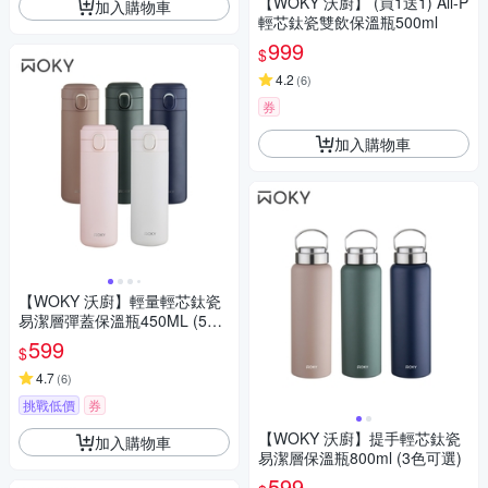
【WOKY 沃廚】 (買1送1) All-P
加入購物車
輕芯鈦瓷雙飲保溫瓶500ml
999
$
4.2
(
6
)
券
加入購物車
【WOKY 沃廚】輕量輕芯鈦瓷
易潔層彈蓋保溫瓶450ML (5色
可選)
599
$
4.7
(
6
)
挑戰低價
券
【WOKY 沃廚】提手輕芯鈦瓷
加入購物車
易潔層保溫瓶800ml (3色可選)
599