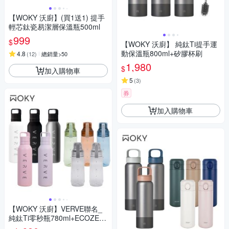
【WOKY 沃廚】(買1送1) 提手
輕芯鈦瓷易潔層保溫瓶500ml
999
$
【WOKY 沃廚】 純鈦Ti提手運
動保溫瓶800ml+矽膠杯刷
4.8
(
12
)
總銷量>50
1,980
$
加入購物車
5
(
3
)
券
加入購物車
【WOKY 沃廚】VERVE聯名_
純鈦Ti零秒瓶780ml+ECOZEN
透明瓶600ml