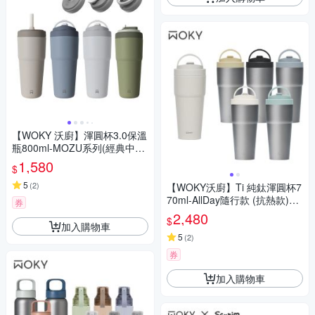
【WOKY 沃廚】渾圓杯3.0保溫
瓶800ml-MOZU系列(經典中環)
(灣水四色)
1,580
$
5
(
2
)
【WOKY沃廚】Ti 純鈦渾圓杯7
70ml-AllDay隨行款 (抗熱款)
券
+渾圓杯鈦陶瓷款770ml
2,480
$
加入購物車
5
(
2
)
券
加入購物車