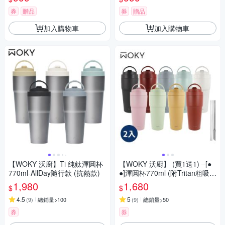
券
贈品
券
贈品
加入購物車
加入購物車
【WOKY 沃廚】Ti 純鈦渾圓杯
【WOKY 沃廚】 (買1送1) –[●
770ml-AllDay隨行款 (抗熱款)
●]渾圓杯770ml (附Tritan粗吸管
+矽膠粗吸管)
1,980
1,680
$
$
4.5
5
(
9
)
總銷量>100
(
9
)
總銷量>50
券
券