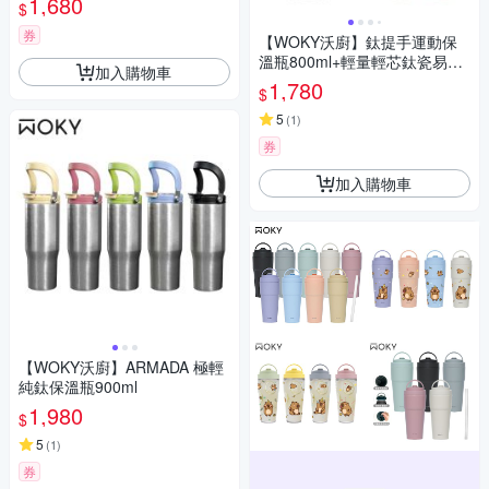
1,680
$
券
【WOKY沃廚】鈦提手運動保
溫瓶800ml+輕量輕芯鈦瓷易潔
加入購物車
層彈蓋保溫瓶450ml
1,780
$
5
(
1
)
券
加入購物車
【WOKY沃廚】ARMADA 極輕
純鈦保溫瓶900ml
1,980
$
5
(
1
)
券