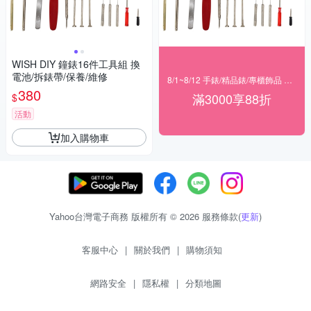
WISH DIY 鐘錶16件工具組 換
電池/拆錶帶/保養/維修
8/1~8/12 手錶/精品錶/專櫃飾品 指定商品滿$3000享88折
380
滿3000享88折
$
活動
加入購物車
Yahoo台灣電子商務 版權所有 © 2026 服務條款(
更新
)
客服中心
|
關於我們
|
購物須知
網路安全
|
隱私權
|
分類地圖