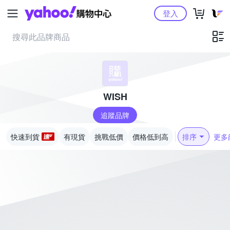
Yahoo購物中心
登入
WISH
追蹤品牌
快速到貨
有現貨
挑戰低價
價格低到高
排序
更多