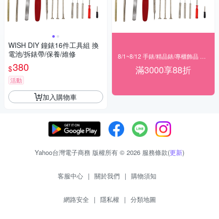
WISH DIY 鐘錶16件工具組 換
電池/拆錶帶/保養/維修
8/1~8/12 手錶/精品錶/專櫃飾品 指定商品滿$3000享88折
380
滿3000享88折
$
活動
加入購物車
Yahoo台灣電子商務 版權所有 © 2026 服務條款(
更新
)
客服中心
|
關於我們
|
購物須知
網路安全
|
隱私權
|
分類地圖