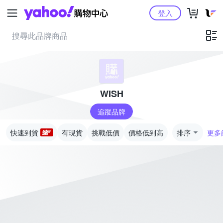
Yahoo購物中心
登入
WISH
追蹤品牌
快速到貨
有現貨
挑戰低價
價格低到高
排序
更多