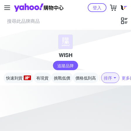
Yahoo購物中心
登入
WISH
追蹤品牌
快速到貨
有現貨
挑戰低價
價格低到高
排序
更多