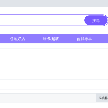
搜尋
必逛好店
刷卡/超取
會員專享
推薦排