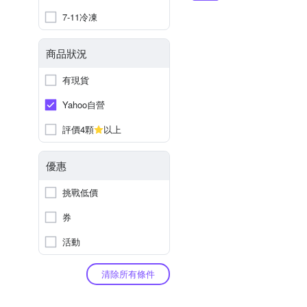
7-11冷凍
商品狀況
有現貨
Yahoo自營
評價4顆
以上
優惠
挑戰低價
券
活動
清除所有條件