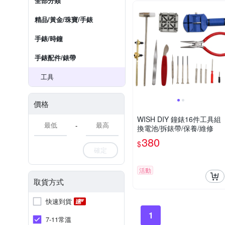
全部分類
精品/黃金/珠寶/手錶
手錶/時鐘
手錶配件/錶帶
工具
價格
WISH DIY 鐘錶16件工具組
-
換電池/拆錶帶/保養/維修
380
$
確定
活動
取貨方式
快速到貨
1
7-11常溫