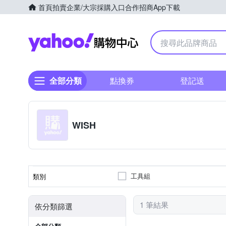
首頁
拍賣
企業/大宗採購入口
合作招商
App下載
Yahoo購物中心
全部分類
點換券
登記送
WISH
工具組
類別
1 筆結果
依分類篩選