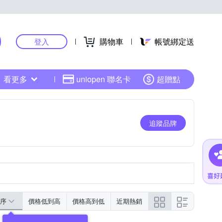
購物車
帳號綁定送
登入
看更多
uniopen 聯名卡
超贈點
追蹤品牌
序
價格低到高
價格高到低
近期熱銷