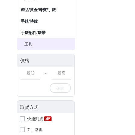
精品/黃金/珠寶/手錶
手錶/時鐘
手錶配件/錶帶
工具
價格
-
確定
取貨方式
快速到貨
7-11常溫