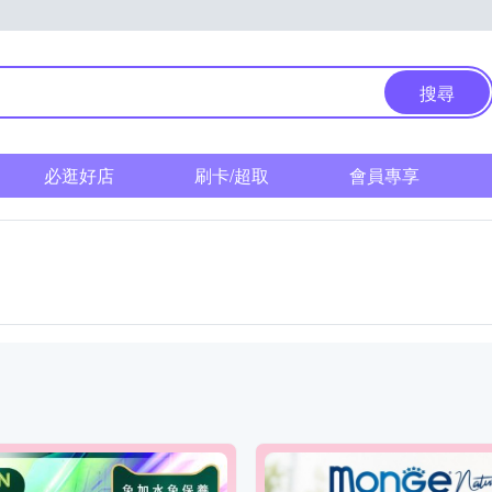
搜尋
必逛好店
刷卡/超取
會員專享