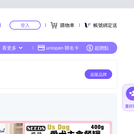
購物車
帳號綁定送
登入
看更多
uniopen 聯名卡
超贈點
追蹤品牌