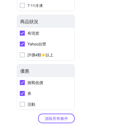
7-11冷凍
商品狀況
有現貨
Yahoo自營
評價4顆
以上
優惠
挑戰低價
券
活動
清除所有條件