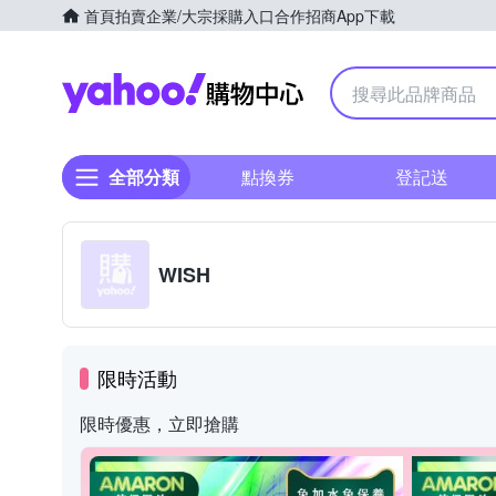
首頁
拍賣
企業/大宗採購入口
合作招商
App下載
Yahoo購物中心
全部分類
點換券
登記送
WISH
限時活動
限時優惠，立即搶購