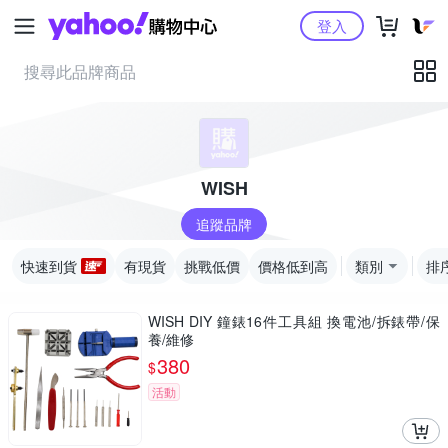
Yahoo購物中心
登入
WISH
追蹤品牌
快速到貨
有現貨
挑戰低價
價格低到高
類別
排
WISH DIY 鐘錶16件工具組 換電池/拆錶帶/保
養/維修
380
$
活動