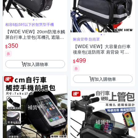
相容6點5吋以下的智慧型手機
【WIDE VIEW】20cm防潑水觸
屏自行車上管包(耳機孔 遮陽板
附肩背帶 防雨罩
魔術貼設計 馬鞍包 車前包 上管
350
$
【WIDE VIEW】大容量自行車
包/AA20)
後座包(送防雨罩 肩背袋 可擴
券
展 可肩背 後架包 騎行旅行尾包
499
$
防潑水/0027)
加入購物車
券
加入購物車
補貨中
補貨中