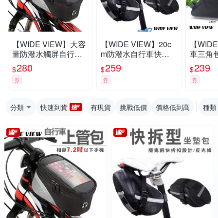
【WIDE VIEW】大容
【WIDE VIEW】20c
【WIDE
量防潑水觸屏自行車
m防潑水自行車快拆
車三角包
上管包(990)
型座墊包(0151)
袋 下管
280
259
239
$
$
$
單車收納包
券
券
券
分類
快速到貨
有現貨
挑戰低價
價格低到高
種類