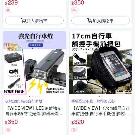
239
350
$
$
券
券
加入購物車
加入購物車
夜騎護航 高亮自行車燈
手機固定不晃，騎得更安心
【WIDE VIEW】LED遠射強光
【WIDE VIEW】17cm觸屏自行
自行車燈(防眩光燈 腳踏車燈
車前把包(自行車手機包 觸控手
腳踏車燈 夜騎車燈 單車前燈 騎
機包 防潑水自行車包 自行車收
350
320
$
$
行燈/B7)
納包/0923)
券
券