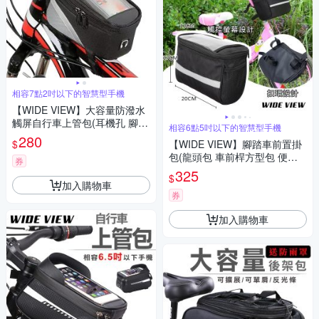
相容7點2吋以下的智慧型手機
【WIDE VIEW】大容量防潑水
觸屏自行車上管包(耳機孔 腳踏
相容6點5吋以下的智慧型手機
車包 前梁包 上管馬鞍包 自行車
280
$
【WIDE VIEW】腳踏車前置掛
收納包/990)
包(龍頭包 車前桿方型包 便攜
券
車籃 自行車觸控手機包 滑板車
325
$
娃娃車通用款/080)
加入購物車
券
加入購物車