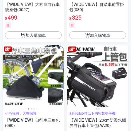
【WIDE VIEW】大容量自行車
【WIDE VIEW】腳踏車前置掛
後座包(0027)
包(080)
499
325
$
$
券
券
加入購物車
加入購物車
小巧收納，大有保護
相容6點5吋以下的智慧型手機
【WIDE VIEW】自行車三角包
【WIDE VIEW】20cm防潑水觸
(090)
屏自行車上管包(AA20)