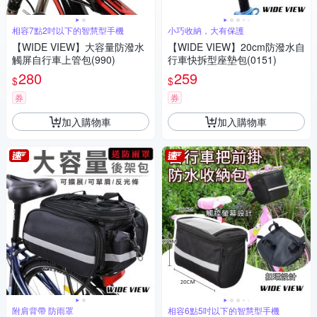
相容7點2吋以下的智慧型手機
小巧收納，大有保護
【WIDE VIEW】大容量防潑水
【WIDE VIEW】20cm防潑水自
觸屏自行車上管包(990)
行車快拆型座墊包(0151)
280
259
$
$
券
券
加入購物車
加入購物車
附肩背帶 防雨罩
相容6點5吋以下的智慧型手機