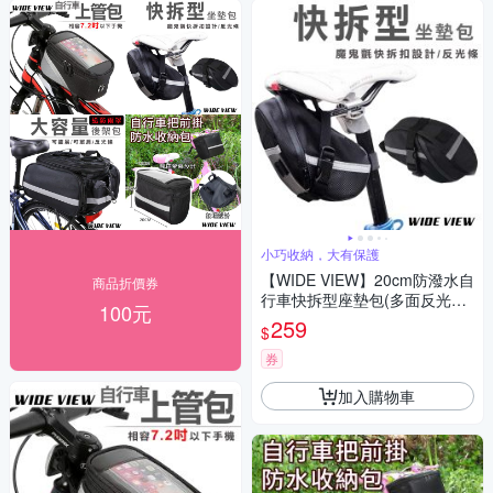
小巧收納，大有保護
【WIDE VIEW】20cm防潑水自
商品折價券
行車快拆型座墊包(多面反光條
100元
座墊袋 自行車後包 自行車袋 單
259
$
車座墊/0151)
券
加入購物車