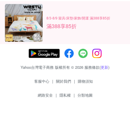
8/3-8/9 寢具/床墊/家飾/開運 滿388享85折
滿388享85折
Yahoo台灣電子商務 版權所有 © 2026 服務條款(
更新
)
客服中心
|
關於我們
|
購物須知
網路安全
|
隱私權
|
分類地圖