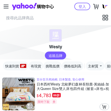
Yahoo購物中心
登入
Westy
追蹤品牌
快速到貨
有現貨
挑戰低價
價格低到高
主材質
規
百分百天然純棉, 日本製造, 安心使用
日本西村Westy 北歐夢幻森林長頸鹿-黃絲絨-加
大Queen Size雙人床包四件組 (被套+床包+枕
套x2)
4,783
$
86折
限時下殺
券