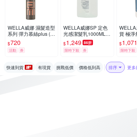
WELLA威娜 濕髮造型
WELLA威娜SP 定色
WELL
系列 彈力慕絲plus (原
光感潔髮乳1000ML
貨 極淨
彈力塑型慕絲) 500ml
(原3D炫色潔髮乳)卓
00ML 
720
1,249
1,07
86折
$
$
$
公司貨
冠公司貨
活動
券
限時下殺
券
限時下殺
快速到貨
有現貨
挑戰低價
價格低到高
排序
更多