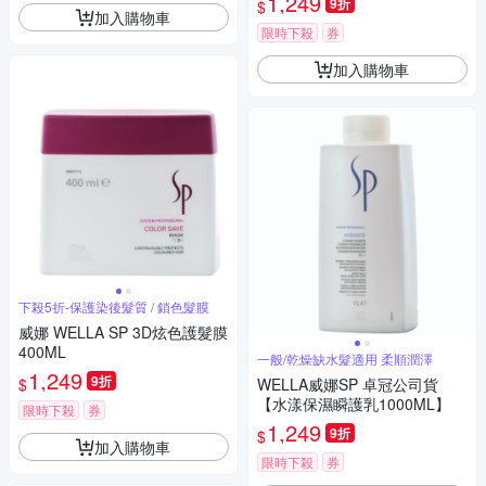
1,249
9折
$
加入購物車
限時下殺
券
加入購物車
下殺5折-保護染後髮質 / 鎖色髮膜
威娜 WELLA SP 3D炫色護髮膜
400ML
一般/乾燥缺水髮適用 柔順潤澤
1,249
9折
$
WELLA威娜SP 卓冠公司貨
【水漾保濕瞬護乳1000ML】
限時下殺
券
1,249
9折
$
加入購物車
限時下殺
券