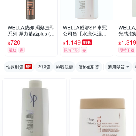
WELLA威娜 濕髮造型
WELLA威娜SP 卓冠
WELL
系列 彈力慕絲plus (原
公司貨【水漾保濕潔
光感潔髮
彈力塑型慕絲) 500ml
髮乳1000ML】附壓頭
(原3D
720
1,149
1,31
89折
$
$
$
公司貨
冠公司
活動
券
限時下殺
券
限時下殺
快速到貨
有現貨
挑戰低價
價格低到高
適用髮質