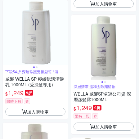
加入購物車
下殺54折-深層修護受損髮質 / 滋養
洗
威娜 WELLA SP 極緻賦活潔髮
乳 1000ML (受損髮專用)
深層清潔 溫和去除殘留物
1,249
9折
$
WELLA 威娜SP卓冠公司貨 深
層潔髮露1000ML
限時下殺
券
1,249
9折
$
加入購物車
限時下殺
券
加入購物車