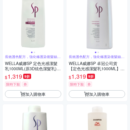
長效護色配方，強化修護染後髮絲，
長效護色配方，強化修護染後髮絲，
持久艷色
持久艷色
WELLA威娜SP 定色光感潔髮
WELLA威娜SP 卓冠公司貨
乳1000ML(原3D炫色潔髮乳)卓
【定色光感潔髮乳1000ML】
冠公司貨
『原 3D炫色潔髮乳』
1,319
1,319
9折
9折
$
$
限時下殺
券
限時下殺
券
加入購物車
加入購物車