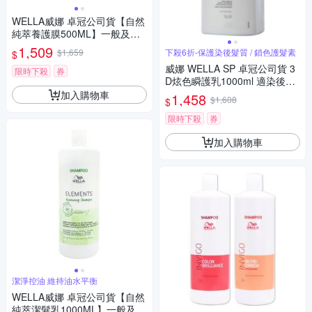
WELLA威娜 卓冠公司貨【自然
純萃養護膜500ML】一般及油
性頭皮適
1,509
$1,659
下殺6折-保護染後髮質 / 鎖色護髮素
$
威娜 WELLA SP 卓冠公司貨 3
限時下殺
券
D炫色瞬護乳1000ml 適染後護
色 附壓頭
加入購物車
1,458
$1,608
$
限時下殺
券
加入購物車
潔淨控油 維持油水平衡
WELLA威娜 卓冠公司貨【自然
純萃潔髮乳1000ML】一般及油