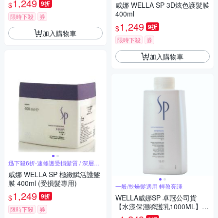
1,249
9折
$
威娜 WELLA SP 3D炫色護髮膜
400ml
限時下殺
券
1,249
9折
$
加入購物車
限時下殺
券
加入購物車
迅下殺6折-速修護受損髮質 / 深層滋
養
威娜 WELLA SP 極緻賦活護髮
膜 400ml (受損髮專用)
一般/乾燥髮適用 輕盈亮澤
1,249
9折
$
WELLA威娜SP 卓冠公司貨
【水漾保濕瞬護乳1000ML】附
限時下殺
券
壓頭