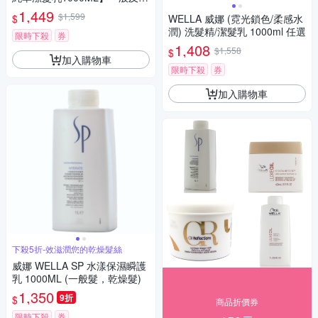
性頭皮適 (附壓頭)
1,449
$1,599
$
WELLA 威娜 (霓光鎖色/柔感水
潤) 洗髮精/潔髮乳 1000ml 任選
限時下殺
券
1,408
$1,558
$
加入購物車
限時下殺
券
加入購物車
下殺5折-效滋潤您的乾燥髮絲
威娜 WELLA SP 水漾保濕瞬護
乳 1000ML (一般髮，乾燥髮)
1,350
9折
$
商品折價券
限時下殺
券