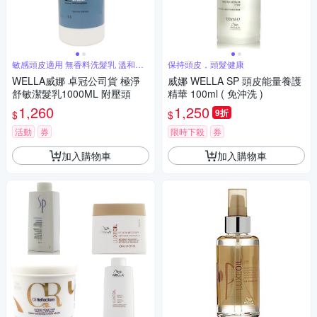
敏感頭皮適用 無香料洗髮乳 溫和潔
保持頭皮，頭髮健康
淨
WELLA威娜 卓冠公司貨 極淨
威娜 WELLA SP 頭皮能量養護
舒敏潔髮乳1000ML 附壓頭
精華 100ml ( 免沖洗 )
1,260
1,250
9折
$
$
活動
券
限時下殺
券
加入購物車
加入購物車