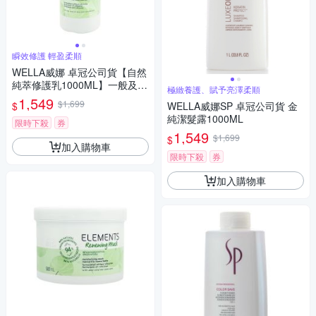
瞬效修護 輕盈柔順
WELLA威娜 卓冠公司貨【自然
純萃修護乳1000ML】一般及油
極緻養護、賦予亮澤柔順
性頭皮適 (附壓頭)
1,549
$1,699
$
WELLA威娜SP 卓冠公司貨 金
純潔髮露1000ML
限時下殺
券
1,549
$1,699
$
加入購物車
限時下殺
券
加入購物車