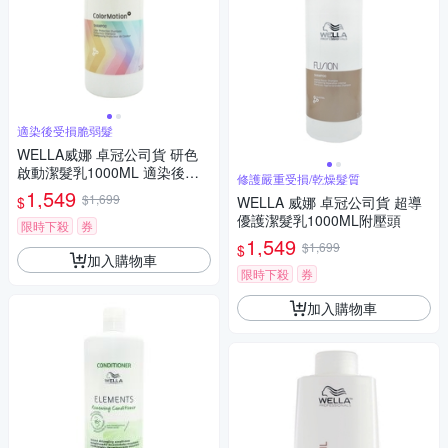
適染後受損脆弱髮
WELLA威娜 卓冠公司貨 研色
啟動潔髮乳1000ML 適染後受
修護嚴重受損/乾燥髮質
損脆弱(附壓頭)
1,549
$1,699
$
WELLA 威娜 卓冠公司貨 超導
優護潔髮乳1000ML附壓頭
限時下殺
券
1,549
$1,699
$
加入購物車
限時下殺
券
加入購物車