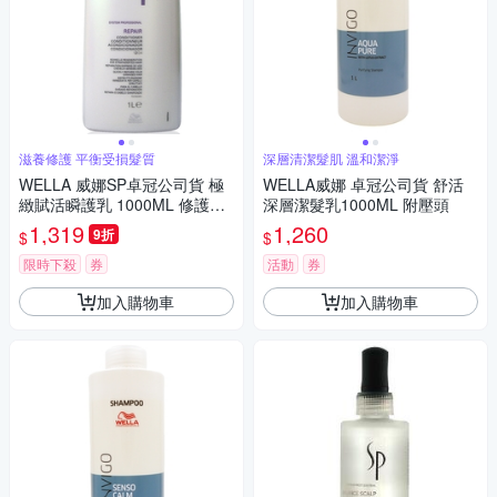
滋養修護 平衡受損髮質
深層清潔髮肌 溫和潔淨
WELLA 威娜SP卓冠公司貨 極
WELLA威娜 卓冠公司貨 舒活
緻賦活瞬護乳 1000ML 修護平
深層潔髮乳1000ML 附壓頭
衡受損髮質
1,319
1,260
9折
$
$
限時下殺
券
活動
券
加入購物車
加入購物車