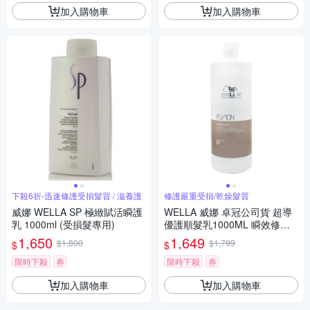
加入購物車
加入購物車
下殺6折-迅速修護受損髮質 / 滋養護
修護嚴重受損/乾燥髮質
威娜 WELLA SP 極緻賦活瞬護
WELLA 威娜 卓冠公司貨 超導
乳 1000ml (受損髮專用)
優護順髮乳1000ML 瞬效修護
附壓頭
1,650
1,649
$1,800
$1,799
$
$
限時下殺
券
限時下殺
券
加入購物車
加入購物車