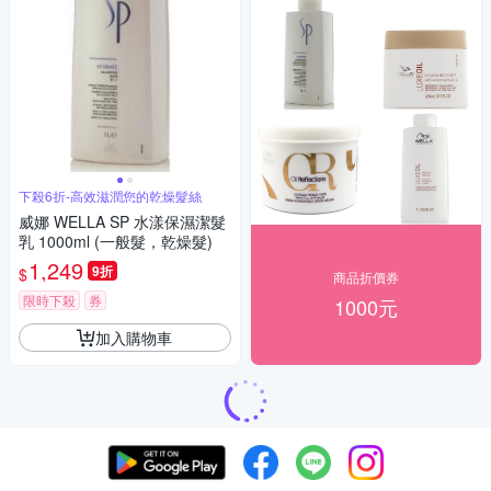
下殺6折-高效滋潤您的乾燥髮絲
威娜 WELLA SP 水漾保濕潔髮
乳 1000ml (一般髮，乾燥髮)
1,249
9折
$
商品折價券
限時下殺
券
1000元
加入購物車
補貨中