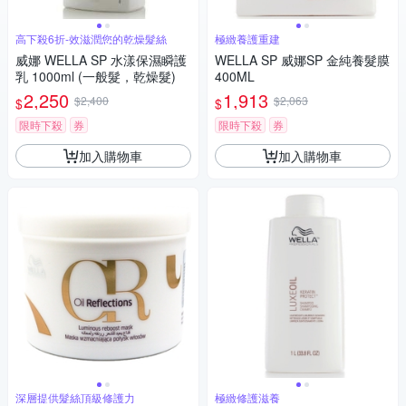
高下殺6折-效滋潤您的乾燥髮絲
極緻養護重建
威娜 WELLA SP 水漾保濕瞬護
WELLA SP 威娜SP 金純養髮膜
乳 1000ml (一般髮，乾燥髮)
400ML
2,250
1,913
$2,400
$2,063
$
$
限時下殺
券
限時下殺
券
加入購物車
加入購物車
深層提供髮絲頂級修護力
極緻修護滋養