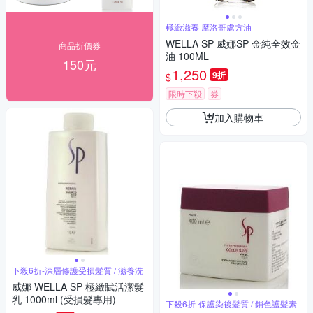
極緻滋養 摩洛哥處方油
WELLA SP 威娜SP 金純全效金
商品折價券
油 100ML
150元
1,250
9折
$
限時下殺
券
加入購物車
下殺6折-深層修護受損髮質 / 滋養洗
威娜 WELLA SP 極緻賦活潔髮
乳 1000ml (受損髮專用)
下殺6折-保護染後髮質 / 鎖色護髮素