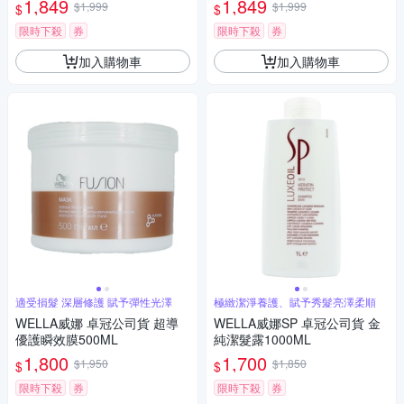
1,849
1,849
$1,999
$1,999
$
$
限時下殺
券
限時下殺
券
加入購物車
加入購物車
適受損髮 深層修護 賦予彈性光澤
極緻潔淨養護、賦予秀髮亮澤柔順
WELLA威娜 卓冠公司貨 超導
WELLA威娜SP 卓冠公司貨 金
優護瞬效膜500ML
純潔髮露1000ML
1,800
1,700
$1,950
$1,850
$
$
限時下殺
券
限時下殺
券