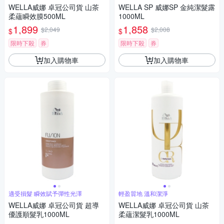
WELLA威娜 卓冠公司貨 山茶
WELLA SP 威娜SP 金純潔髮露
柔蘊瞬效膜500ML
1000ML
1,899
1,858
$2,049
$2,008
$
$
限時下殺
券
限時下殺
券
加入購物車
加入購物車
適受損髮 瞬效賦予彈性光澤
輕盈質地 溫和潔淨
WELLA威娜 卓冠公司貨 超導
WELLA威娜 卓冠公司貨 山茶
優護順髮乳1000ML
柔蘊潔髮乳1000ML