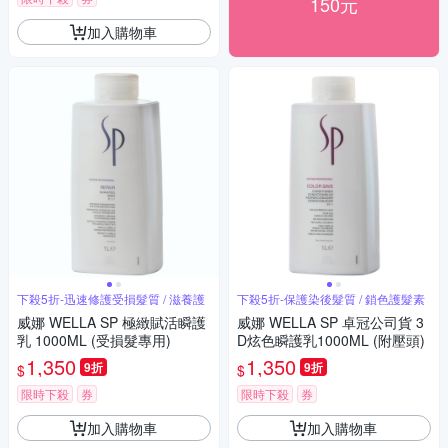
150元
加入購物車
下殺5折-迅速修護受損髮質 / 滋養護
下殺5折-保護染後髮質 / 鎖色護髮素
威娜 WELLA SP 極緻賦活瞬護
威娜 WELLA SP 卓冠公司貨 3
乳 1000ML (受損髮專用)
D炫色瞬護乳1000ML (附壓頭)
1,350
1,350
9折
9折
$
$
限時下殺
券
限時下殺
券
加入購物車
加入購物車