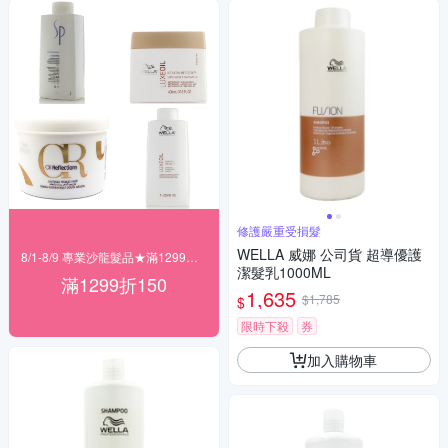
修護嚴重受損髮
WELLA 威娜 公司貨 超導優護
8/1-8/9 專業沙龍髮品★滿1299折150
潔髮乳1000ML
滿1299折150
1,635
$1,785
$
限時下殺
券
加入購物車