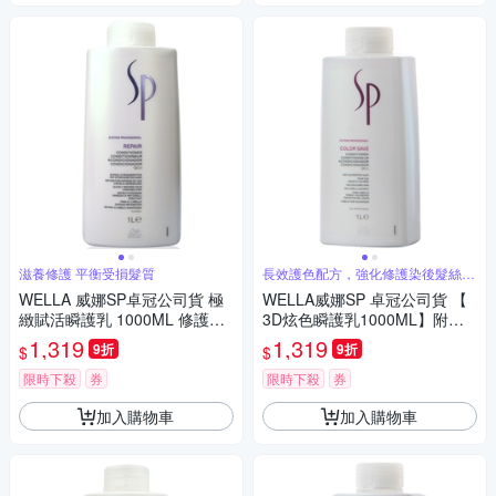
滋養修護 平衡受損髮質
長效護色配方，強化修護染後髮絲，
持久艷色
WELLA 威娜SP卓冠公司貨 極
WELLA威娜SP 卓冠公司貨 【
緻賦活瞬護乳 1000ML 修護平
3D炫色瞬護乳1000ML】附壓
衡受損髮質
頭
1,319
1,319
9折
9折
$
$
限時下殺
券
限時下殺
券
加入購物車
加入購物車