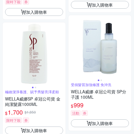
限時下殺
券
加入購物車
加入購物車
受損髮質加強修護 免沖洗
WELLA威娜 卓冠公司貨 SP分
極緻潔淨養護、賦予秀髮亮澤柔順
子護 100ML
WELLA威娜SP 卓冠公司貨 金
999
純潔髮露1000ML
$
1,700
$1,850
$
活動
券
限時下殺
券
加入購物車
加入購物車