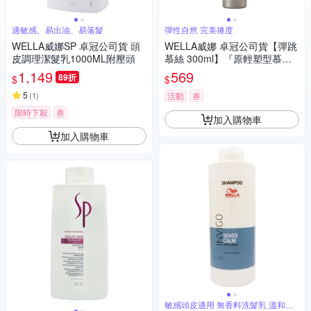
適敏感、易出油、易落髮
彈性自然 完美捲度
WELLA威娜SP 卓冠公司貨 頭
WELLA威娜 卓冠公司貨【彈跳
皮調理潔髮乳1000ML附壓頭
慕絲 300ml】『原輕塑型慕
斯』自然完美捲度
1,149
569
89折
$
$
5
(
1
)
活動
券
限時下殺
券
加入購物車
加入購物車
敏感頭皮適用 無香料洗髮乳 溫和潔