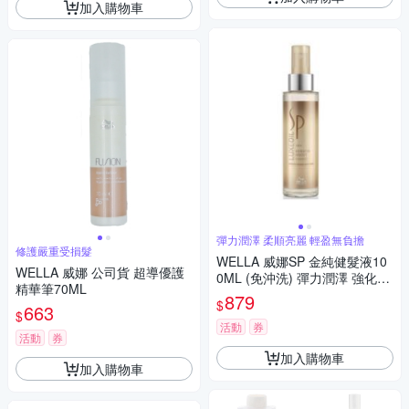
加入購物車
彈力潤澤 柔順亮麗 輕盈無負擔
修護嚴重受損髮
WELLA 威娜SP 金純健髮液10
WELLA 威娜 公司貨 超導優護
0ML (免沖洗) 彈力潤澤 強化髮
精華筆70ML
絲
879
$
663
$
活動
券
活動
券
加入購物車
加入購物車