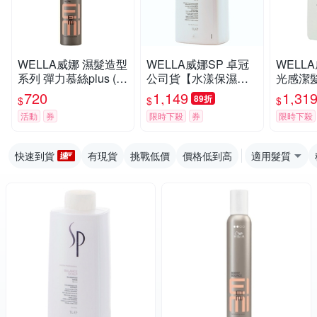
WELLA威娜 濕髮造型
WELLA威娜SP 卓冠
WELL
系列 彈力慕絲plus (原
公司貨【水漾保濕潔
光感潔髮
彈力塑型慕絲) 500ml
髮乳1000ML】附壓頭
(原3D
720
1,149
1,31
89折
$
$
$
公司貨
冠公司
活動
券
限時下殺
券
限時下殺
快速到貨
有現貨
挑戰低價
價格低到高
適用髮質