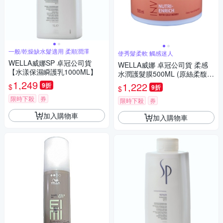
一般/乾燥缺水髮適用 柔順潤澤
使秀髮柔軟 觸感迷人
WELLA威娜SP 卓冠公司貨
WELLA威娜 卓冠公司貨 柔感
【水漾保濕瞬護乳1000ML】
水潤護髮膜500ML (原絲柔馥活
1,249
髮膜)
1,222
9折
$
9折
$
限時下殺
券
限時下殺
券
加入購物車
加入購物車