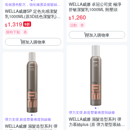
淨
WELLA威娜 卓冠公司貨 極淨
長效護色配方，強化修護染後髮絲，
持久艷色
舒敏潔髮乳1000ML 附壓頭
WELLA威娜SP 定色光感潔髮
1,260
乳1000ML(原3D炫色潔髮乳)卓
$
冠公司貨
1,319
9折
$
活動
券
限時下殺
券
加入購物車
加入購物車
彈力支撐,創造豐量捲度與線條
WELLA威娜 濕髮造型系列 彈
彈力支撐,創造豐量捲度與線條
力慕絲plus (原 彈力塑型慕絲)
WELLA威娜 濕髮造型系列 彈
300ml 公司貨