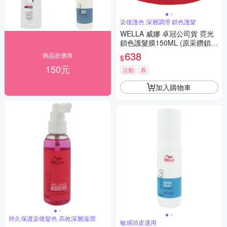
染後護色 深層調理 鎖色護髮
WELLA 威娜 卓冠公司貨 霓光
鎖色護髮膜150ML (原采鑽鎖色
髮膜)
638
商品折價券
$
150元
活動
券
加入購物車
持久保護染後髮色 高效深層滋潤
敏感頭皮適用