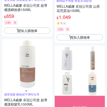
瞬間賦予秀髮 豐盈亮澤紋理
WELLA威娜 卓冠公司貨 超導
WELLA威娜 卓冠公司貨 山茶
優護瞬效膜150ML
花亮質油100ML
659
1,049
$
$
活動
券
1
(
1
)
活動
券
加入購物車
加入購物車
適受損髮 瞬效賦予彈性光澤
WELLA威娜 卓冠公司貨 超導
優護順髮乳1000ML