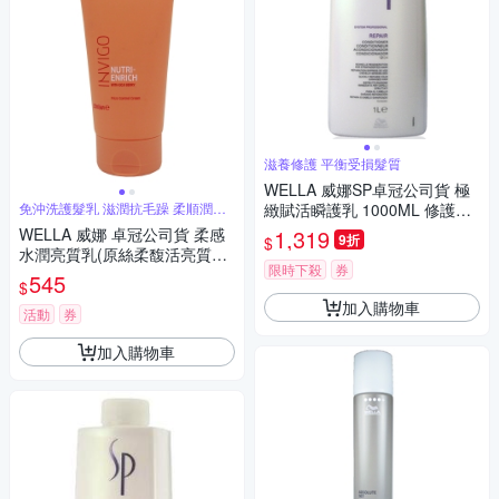
滋養修護 平衡受損髮質
WELLA 威娜SP卓冠公司貨 極
免沖洗護髮乳 滋潤抗毛躁 柔順潤澤
緻賦活瞬護乳 1000ML 修護平
易梳理
衡受損髮質
WELLA 威娜 卓冠公司貨 柔感
1,319
9折
$
水潤亮質乳(原絲柔馥活亮質乳)
限時下殺
券
150ML免沖洗
545
$
加入購物車
活動
券
加入購物車