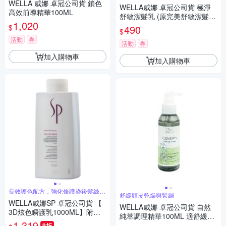
WELLA 威娜 卓冠公司貨 鎖色
WELLA威娜 卓冠公司貨 極淨
高效前導精華100ML
舒敏潔髮乳 (原完美舒敏潔髮
1,020
乳) 250ML
$
490
$
活動
券
活動
券
加入購物車
加入購物車
長效護色配方，強化修護染後髮絲，
舒緩頭皮乾燥與緊繃
持久艷色
WELLA威娜SP 卓冠公司貨 【
WELLA威娜 卓冠公司貨 自然
3D炫色瞬護乳1000ML】附壓
純萃調理精華100ML 適舒緩頭
頭
1,319
皮乾燥 免沖洗
9折