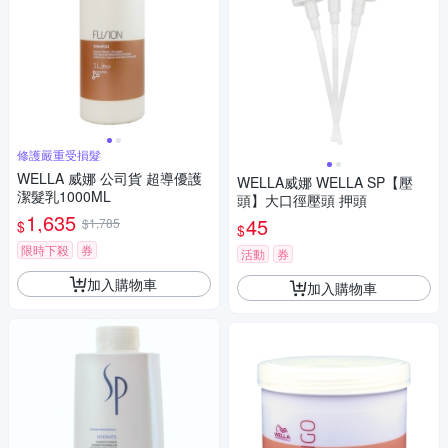
修護嚴重受損髮
WELLA 威娜 公司貨 超導優護
WELLA威娜 WELLA SP【壓
潔髮乳1000ML
頭】大口徑壓頭 押頭
1,635
45
$1,785
$
$
限時下殺
券
活動
券
加入購物車
加入購物車