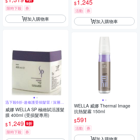
$
1,245
$
限時下殺
券
活動
券
加入購物車
加入購物車
迅下殺6折-速修護受損髮質 / 深層滋
WELLA 威娜 Thermal Image
養
威娜 WELLA SP 極緻賦活護髮
抗熱髮霧 150ml
膜 400ml (受損髮專用)
591
$
1,249
9折
$
活動
券
限時下殺
券
加入購物車