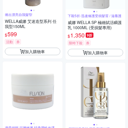
捲出漂亮自我髮型
下殺5折-迅速修護受損髮質 / 滋養護
WELLA威娜 艾迷造型系列 任
威娜 WELLA SP 極緻賦活瞬護
我型150ML
乳 1000ML (受損髮專用)
599
1,350
$
9折
$
活動
券
限時下殺
券
加入購物車
加入購物車
適受損髮 深層修護 賦予彈性光澤