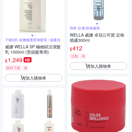
快乾 抗潮 防熱傷害
WELLA 威娜 卓冠公司貨 定格
下殺6折-深層修護受損髮質 / 滋養洗
噴霧300ml
威娜 WELLA SP 極緻賦活潔髮
412
$
乳 1000ml (受損髮專用)
活動
券
1,249
9折
$
加入購物車
限時下殺
券
加入購物車