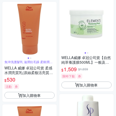
WELLA威娜 卓冠公司貨【自然
免沖洗護髮乳 滋潤抗毛躁 柔順潤澤
純萃養護膜500ML】一般及油
易梳理
性頭皮適
WELLA 威娜 卓冠公司貨 柔感
1,509
$1,659
$
水潤亮質乳(原絲柔馥活亮質乳)
限時下殺
券
150ML免沖洗
530
$
加入購物車
活動
券
加入購物車