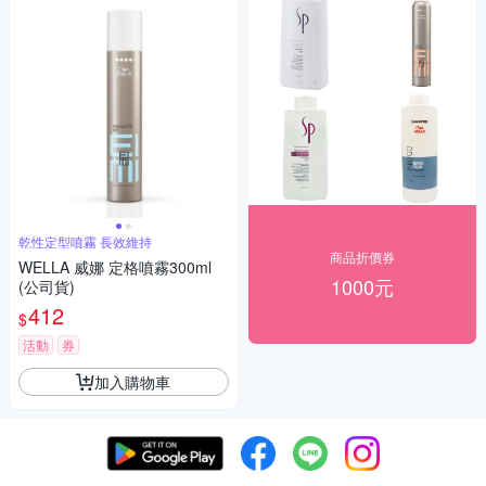
乾性定型噴霧 長效維持
商品折價券
WELLA 威娜 定格噴霧300ml
1000元
(公司貨)
412
$
活動
券
加入購物車