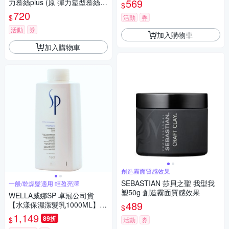
569
力慕絲plus (原 彈力塑型慕絲)
$
500ml 公司貨
720
$
活動
券
活動
券
加入購物車
加入購物車
創造霧面質感效果
SEBASTIAN 莎貝之聖 我型我
一般/乾燥髮適用 輕盈亮澤
塑50g 創造霧面質感效果
WELLA威娜SP 卓冠公司貨
489
【水漾保濕潔髮乳1000ML】附
$
壓頭
1,149
89折
$
活動
券