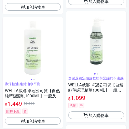
加入購物車
加入購物車
舒緩及鎮定頭皮乾燥與緊繃的不適感
潔淨控油 維持油水平衡
WELLA威娜 卓冠公司貨【自然
純萃調理精華100ML】一般及
WELLA威娜 卓冠公司貨【自然
油性頭皮適 免沖洗
純萃潔髮乳1000ML】一般及油
1,099
$
性頭皮適 (附壓頭)
1,449
$1,599
$
活動
券
限時下殺
券
加入購物車
加入購物車