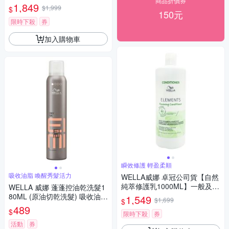
商品折價券
1,849
$1,999
$
150元
限時下殺
券
加入購物車
瞬效修護 輕盈柔順
吸收油脂 喚醒秀髮活力
WELLA威娜 卓冠公司貨【自然
純萃修護乳1000ML】一般及油
WELLA 威娜 蓬蓬控油乾洗髮1
性頭皮適 (附壓頭)
80ML (原油切乾洗髮) 吸收油脂
1,549
$1,699
$
豐盈滑順
489
$
限時下殺
券
活動
券