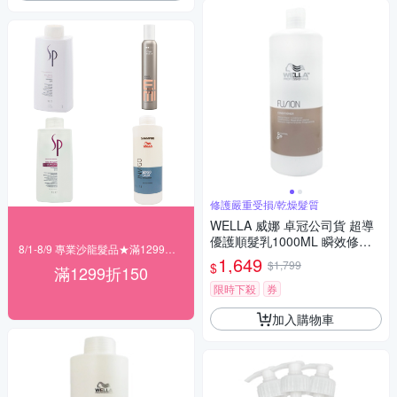
修護嚴重受損/乾燥髮質
WELLA 威娜 卓冠公司貨 超導
優護順髮乳1000ML 瞬效修護
8/1-8/9 專業沙龍髮品★滿1299折150
附壓頭
1,649
$1,799
$
滿1299折150
限時下殺
券
加入購物車