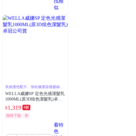
找相
似
長效護色配方，強化修護染後髮絲，
持久艷色
WELLA威娜SP 定色光感潔髮乳
1000ML(原3D炫色潔髮乳)卓冠
公司貨
1,319
9折
$
限時下殺
券
看特
色