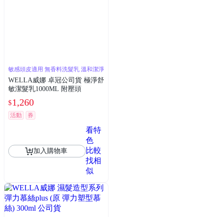
敏感頭皮適用 無香料洗髮乳 溫和潔淨
WELLA威娜 卓冠公司貨 極淨舒
敏潔髮乳1000ML 附壓頭
1,260
$
活動
券
看特
色
比較
加入購物車
找相
似