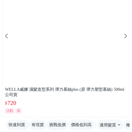
WELLA威娜 濕髮造型系列 彈力慕絲plus (原 彈力塑型慕絲) 500ml
公司貨
720
$
活動
券
快速到貨
有現貨
挑戰低價
價格低到高
適用髮質
種