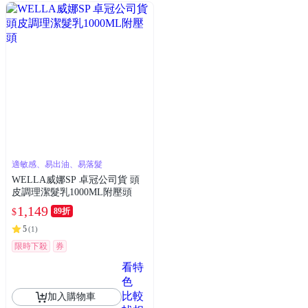
適敏感、易出油、易落髮
WELLA威娜SP 卓冠公司貨 頭
皮調理潔髮乳1000ML附壓頭
1,149
89折
$
5
(
1
)
限時下殺
券
看特
色
比較
加入購物車