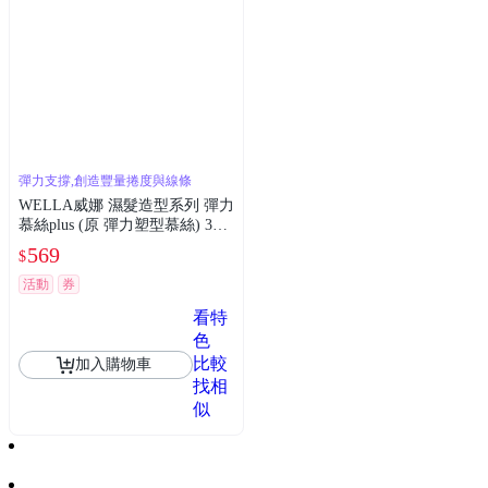
彈力支撐,創造豐量捲度與線條
WELLA威娜 濕髮造型系列 彈力
慕絲plus (原 彈力塑型慕絲) 300
ml 公司貨
569
$
活動
券
看特
色
比較
加入購物車
找相
似