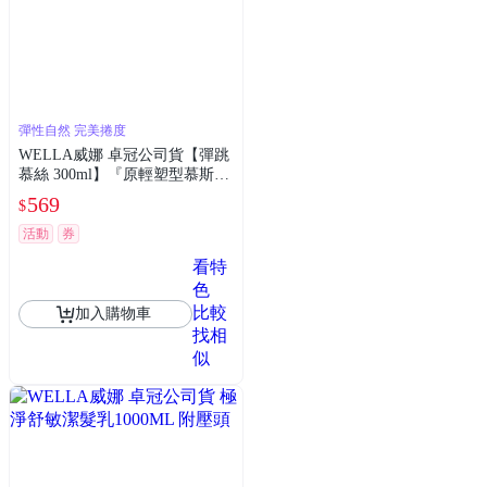
彈性自然 完美捲度
WELLA威娜 卓冠公司貨【彈跳
慕絲 300ml】『原輕塑型慕斯』
自然完美捲度
569
$
活動
券
看特
色
比較
加入購物車
找相
似