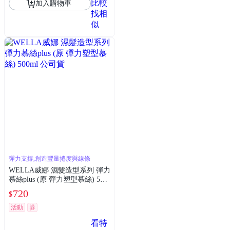
比較
加入購物車
找相
似
彈力支撐,創造豐量捲度與線條
WELLA威娜 濕髮造型系列 彈力
慕絲plus (原 彈力塑型慕絲) 500
ml 公司貨
720
$
活動
券
看特